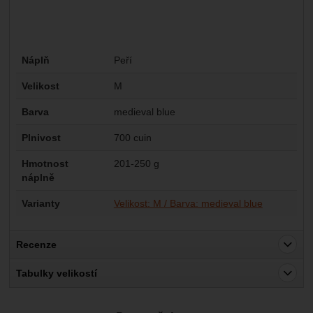
Parametry
Náplň
Peří
Velikost
M
Barva
medieval blue
Plnivost
700 cuin
Hmotnost
201-250 g
náplně
Varianty
Velikost: M / Barva: medieval blue
Recenze
Pro vkládání recenzí je nutné se přihlásit.
Tabulky velikostí
Recenze