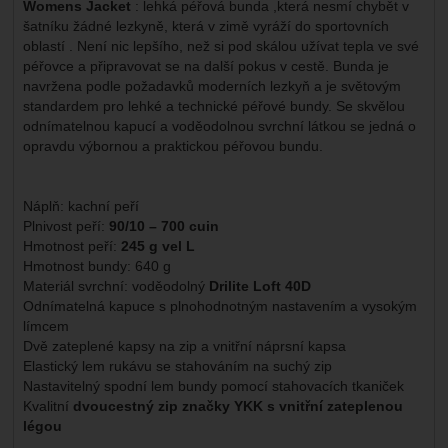
Womens Jacket
: lehká péřová bunda ,která nesmí chybět v
šatníku žádné lezkyně, která v zimě vyráží do sportovních
oblastí . Není nic lepšího, než si pod skálou užívat tepla ve své
péřovce a připravovat se na další pokus v cestě. Bunda je
navržena podle požadavků moderních lezkyň a je světovým
standardem pro lehké a technické péřové bundy. Se skvělou
odnímatelnou kapucí a voděodolnou svrchní látkou se jedná o
opravdu výbornou a praktickou péřovou bundu.
Náplň: kachní peří
Plnivost peří:
90/10 – 700 cuin
Hmotnost peří:
245 g vel L
Hmotnost bundy: 640 g
Materiál svrchní: voděodolný
Drilite Loft 40D
Odnímatelná kapuce s plnohodnotným nastavením a vysokým
límcem
Dvě zateplené kapsy na zip a vnitřní náprsní kapsa
Elastický lem rukávu se stahováním na suchý zip
Nastavitelný spodní lem bundy pomocí stahovacích tkaniček
Kvalitní
dvoucestný zip značky YKK s vnitřní zateplenou
légou