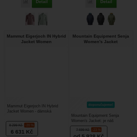
Detail
Detail
Porovnat
Porovnat
Mammut Eigerjoch IN Hybrid
Mountain Equipment Senja
Jacket Women
Women's Jacket
doporučujeme!
Mammut Eigerjoch IN Hybrid
Jacket Women - dámská
Mountain Equipment Senja
hybridní bunda od firmy
Women's Jacket: je náš
Mammut patří do lezecké
8 299
Kč
-20 %
bestseller, membránová, zimní
kolekce Eiger...
7 699
Kč
-23 %
6 631
Kč
dámská péřová bunda, je...
od 5 928
Kč