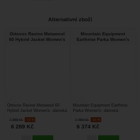
Alternativní zboží
Ortovox Ravine Metawool
Mountain Equipment
60 Hybrid Jacket Women's
Earthrise Parka Women's
Ortovox Ravine Metawool 60
Mountain Equipment Earthrise
Hybrid Jacket Women's: dámská
Parka Women's: dámská
bunda vhodná jako zateplovací
prosloužená péřová bunda
7 399
Kč
-15 %
7 499
Kč
-15 %
vrstva pod membránovou...
Parka. Jako izolace je v...
6 289
Kč
6 374
Kč