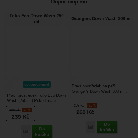
Doporučujeme
Nebyla přidána žádná recenze.
Toko Eco Down Wash 250
Grangers Down Wash 300 ml
ml
doporučujeme!
Prací prostředek na peří
Granger's Down Wash 300 ml :
Prací prostředek Toko Eco Down
je vhodný na praní péřového
Wash (250 ml) Pokud máte
oblečení a péřových...
289
Kč
-10 %
doma péřovou bundu, vestu
299
Kč
-20 %
260
Kč
nebo spacák (například...
239
Kč
Do
Porovnat
Do
košíku
Porovnat
košíku