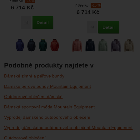
7 699
Kč
-13 %
sbalitelná zateplená bunda, která
7 899
Kč
-15 %
6 714
Kč
nabízí optimální...
6 714
Kč
Detail
Porovnat
Detail
Porovnat
Podobné produkty najdete v
Dámské zimní a péřové bundy
Dámské péřové bundy Mountain Equipment
Outdoorové oblečení dámské
Dámská sportovní móda Mountain Equipment
Výprodej dámského outdoorového oblečení
Výprodej dámského outdoorového oblečení Mountain Equipment
Outdoorové oblečení