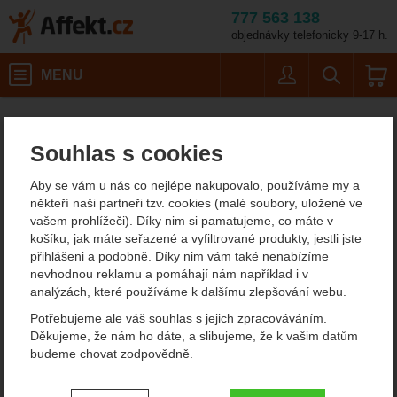
777 563 138
objednávky telefonicky 9-17 h.
Košík
MENU
Uživatel
Vyhledáván
Dámské outdoorové oblečení
Dámské zimní a péřové bundy
Affekt.cz
Oblečení
Veliko
Souhlas s cookies
Mountain Equipment Lightline Womens Jacket VÝPRODEJ
Mountain Equipment
Aby se vám u nás co nejlépe nakupovalo, používáme my a
někteří naši partneři tzv. cookies (malé soubory, uložené ve
Lightline Womens Jacket
vašem prohlížeči). Díky nim si pamatujeme, co máte v
košíku, jak máte seřazené a vyfiltrované produkty, jestli jste
VÝPRODEJ péřová bunda
přihlášeni a podobně. Díky nim vám také nenabízíme
nevhodnou reklamu a pomáhají nám například i v
analýzách, které používáme k dalšímu zlepšování webu.
Potřebujeme ale váš souhlas s jejich zpracováváním.
Fotografie
výprodej
Děkujeme, že nám ho dáte, a slibujeme, že k vašim datům
budeme chovat zodpovědně.
Nastavení souhlasů s kategoriemi