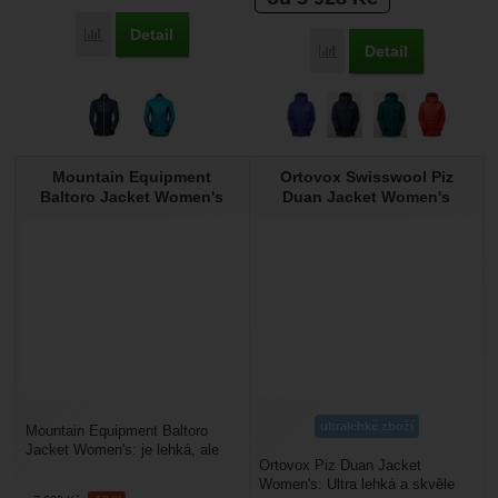
Detail
Porovnat
Detail
Porovnat
Mountain Equipment
Ortovox Swisswool Piz
Baltoro Jacket Women's
Duan Jacket Women's
ultralehké zboží
Mountain Equipment Baltoro
Jacket Women's: je lehká, ale
Ortovox Piz Duan Jacket
teplá zimní dámská bunda z
Women's: Ultra lehká a skvěle
peří. Moderní koncepce...