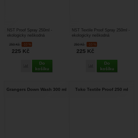
NST Proof Spray 250ml -
NST Textile Proof Spray 250ml -
ekologicky neškodná
ekologicky neškodná
impregnace na výrobky z textilu
impregnace na oblečení a jiné
250
Kč
-10 %
250
Kč
-10 %
či velurové kůže. Ne vždy...
textilní výrobky, určená...
225
Kč
225
Kč
Do
Do
Porovnat
Porovnat
košíku
košíku
Grangers Down Wash 300 ml
Toko Textile Proof 250 ml