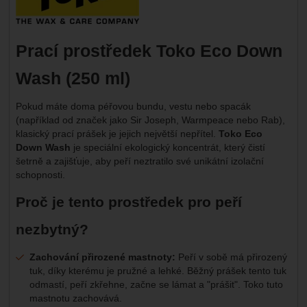
Prací prostředek Toko Eco Down
Wash (250 ml)
Pokud máte doma péřovou bundu, vestu nebo spacák
(například od značek jako Sir Joseph, Warmpeace nebo Rab),
klasický prací prášek je jejich největší nepřítel.
Toko Eco
Down Wash
je speciální ekologický koncentrát, který čistí
šetrně a zajišťuje, aby peří neztratilo své unikátní izolační
schopnosti.
Proč je tento prostředek pro peří
nezbytný?
Zachování přirozené mastnoty:
Peří v sobě má přirozený
tuk, díky kterému je pružné a lehké. Běžný prášek tento tuk
odmastí, peří zkřehne, začne se lámat a "prášit". Toko tuto
mastnotu zachovává.