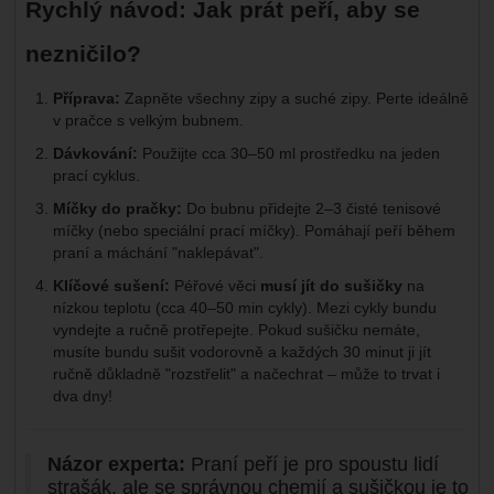
Rychlý návod: Jak prát peří, aby se
nezničilo?
Příprava:
Zapněte všechny zipy a suché zipy. Perte ideálně
v pračce s velkým bubnem.
Dávkování:
Použijte cca 30–50 ml prostředku na jeden
prací cyklus.
Míčky do pračky:
Do bubnu přidejte 2–3 čisté tenisové
míčky (nebo speciální prací míčky). Pomáhají peří během
praní a máchání "naklepávat".
Klíčové sušení:
Péřové věci
musí jít do sušičky
na
nízkou teplotu (cca 40–50 min cykly). Mezi cykly bundu
vyndejte a ručně protřepejte. Pokud sušičku nemáte,
musíte bundu sušit vodorovně a každých 30 minut ji jít
ručně důkladně "rozstřelit" a načechrat – může to trvat i
dva dny!
Názor experta:
Praní peří je pro spoustu lidí
strašák, ale se správnou chemií a sušičkou je to