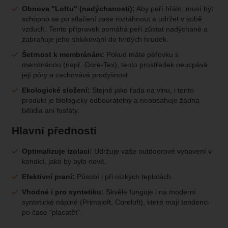
Obnova "Loftu" (nadýchanosti):
Aby peří hřálo, musí být
schopno se po stlačení zase roztáhnout a udržet v sobě
vzduch. Tento přípravek pomáhá peří zůstat nadýchané a
zabraňuje jeho shlukování do tvrdých hrudek.
Šetrnost k membránám:
Pokud máte péřovku s
membránou (např. Gore-Tex), tento prostředek neucpává
její póry a zachovává prodyšnost.
Ekologické složení:
Stejně jako řada na vlnu, i tento
produkt je biologicky odbouratelný a neobsahuje žádná
bělidla ani fosfáty.
Hlavní přednosti
Optimalizuje izolaci:
Udržuje vaše outdoorové vybavení v
kondici, jako by bylo nové.
Efektivní praní:
Působí i při nízkých teplotách.
Vhodné i pro syntetiku:
Skvěle funguje i na moderní
syntetické náplně (Primaloft, Coreloft), které mají tendenci
po čase "placatět".