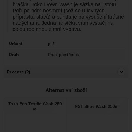
hračka. Toko Down Wash je sázka na jistotu.
Peří po něm nesmrdí (což se u levných
přípravků stává) a bunda je po vysušení krásně
nadýchaná. Jedna lahvička vám vystačí na
celou rodinnou zimní výbavu.
Parametry
Určení
peří
Druh
Prací prostředek
Recenze (2)
Pro vkládání recenzí je nutné se přihlásit.
Alternativní zboží
Recenze
Toko Eco Textile Wash 250
Ověřený zákazník
NST Shoe Wash 250ml
20. 5. 2025 16:41
ml
Snad kvalitní
Ověřený zákazník
13. 10. 2021 07:57