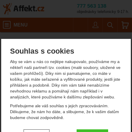
777 563 138
objednávky telefonicky 9-17 h.
Košík
MENU
Uživatel
Vyhledáván
Toko Eco Do
Doplňky
Affekt.cz
Oblečení
Impregnace a prací prostředky
Souhlas s cookies
Toko Eco Down Wash 250
Aby se vám u nás co nejlépe nakupovalo, používáme my a
ml
někteří naši partneři tzv. cookies (malé soubory, uložené ve
vašem prohlížeči). Díky nim si pamatujeme, co máte v
5
košíku, jak máte seřazené a vyfiltrované produkty, jestli jste
přihlášeni a podobně. Díky nim vám také nenabízíme
Fotografie
doporučujeme!
nevhodnou reklamu a pomáhají nám například i v
analýzách, které používáme k dalšímu zlepšování webu.
Potřebujeme ale váš souhlas s jejich zpracováváním.
Děkujeme, že nám ho dáte, a slibujeme, že k vašim datům
budeme chovat zodpovědně.
Nastavení souhlasů s kategoriemi