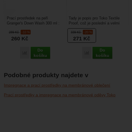
Prací prostředek na peří
Tady je popis pro Toko Textile
Granger's Down Wash 300 ml :
Proof, což je poslední a velmi
je vhodný na praní péřového
důležitý krok v péči o vaše
289
Kč
-10 %
339
Kč
-20 %
oblečení a péřových...
outdoorové...
260
Kč
271
Kč
Do
Do
Porovnat
Porovnat
košíku
košíku
Podobné produkty najdete v
Impregnace a prací prostředky na membránové oblečení
Prací prostředky a impregnace na membránové oděvy Toko