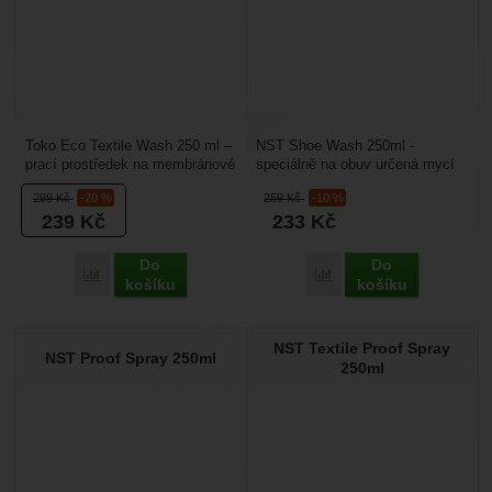
dobře funguje
Toko Eco Textile Wash 250 ml –
NST Shoe Wash 250ml -
prací prostředek na membránové
speciálně na obuv určená mycí
oblečení (membránové bundy,
emulze, vhodná na obuv
299
Kč
-20 %
259
Kč
-10 %
nepromokavé...
koženou i textilní, s
239
Kč
233
Kč
membránami...
Do
Do
Porovnat
Porovnat
košíku
košíku
NST Textile Proof Spray
NST Proof Spray 250ml
250ml