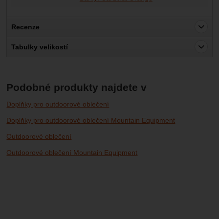
Recenze
Pro vkládání recenzí je nutné se přihlásit.
Tabulky velikostí
Recenze
Nebyla přidána žádná recenze.
Podobné produkty najdete v
Doplňky pro outdoorové oblečení
Doplňky pro outdoorové oblečení Mountain Equipment
Outdoorové oblečení
Outdoorové oblečení Mountain Equipment