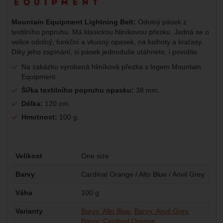
Mountain Equipment Lightning Belt:
Odolný pásek z
textilního popruhu. Má klasickou hliníkovou přezku. Jedná se o
velice odolný, funkční a vkusný opasek, na kalhoty a kraťasy.
Díky jeho zapínání, si pásek jednoduše utáhnete, i povolíte.
Na zakázku vyrobená hliníková přezka s logem Mountain
Equipment.
Šířka textilního popruhu opasku:
38 mm.
Délka:
120 cm.
Hmotnost:
100 g.
Parametry
Velikost
One size
Barvy
Cardinal Orange / Alto Blue / Anvil Grey
Váha
100 g
Varianty
Barvy: Alto Blue
Barvy: Anvil Grey
Barvy: Cardinal Orange