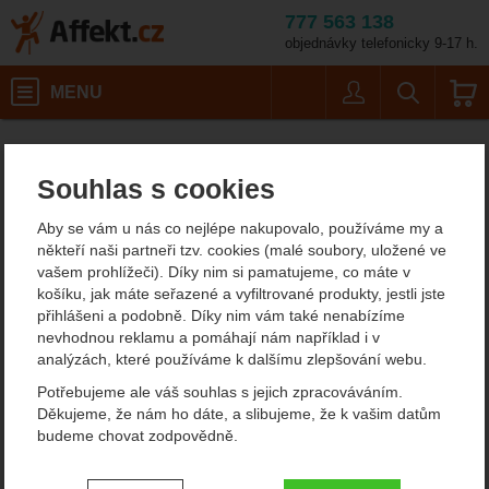
777 563 138
objednávky telefonicky 9-17 h.
Košík
MENU
Uživatel
Vyhledáván
Barvy: A
Doplňky
Affekt.cz
Oblečení
Mountain Equipment Lightning Belt
Souhlas s cookies
Mountain Equipment
Aby se vám u nás co nejlépe nakupovalo, používáme my a
Lightning Belt
někteří naši partneři tzv. cookies (malé soubory, uložené ve
vašem prohlížeči). Díky nim si pamatujeme, co máte v
košíku, jak máte seřazené a vyfiltrované produkty, jestli jste
přihlášeni a podobně. Díky nim vám také nenabízíme
Fotografie
nevhodnou reklamu a pomáhají nám například i v
analýzách, které používáme k dalšímu zlepšování webu.
Potřebujeme ale váš souhlas s jejich zpracováváním.
Děkujeme, že nám ho dáte, a slibujeme, že k vašim datům
předchozí
n
budeme chovat zodpovědně.
Nastavení souhlasů s kategoriemi