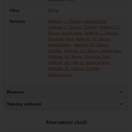
Váha
213 g
Varianty
Velikost: L / Barva: admiral blue
Velikost: L / Barva: Conifer
Velikost: L /
Barva: denim blue
Velikost: L / Barva:
Etruscan Red
Velikost: M / Barva:
admiral blue
Velikost: M / Barva:
Conifer
Velikost: M / Barva: denim blue
Velikost: M / Barva: Etruscan Red
Velikost: XL / Barva: admiral blue
Velikost: XL / Ba
Velikost: XL / Ba
Velikost: XL / Barva: Conifer
Zobrazit více
Recenze
Pro vkládání recenzí je nutné se přihlásit.
Tabulky velikostí
Recenze
Alternativní zboží
Nebyla přidána žádná recenze.