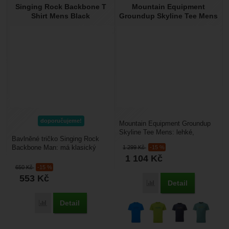
Singing Rock Backbone T
Mountain Equipment
Shirt Mens Black
Groundup Skyline Tee Mens
doporučujeme!
Mountain Equipment Groundup
Skyline Tee Mens: lehké,
Bavlněné tričko Singing Rock
rychleschnoucí, strečové
Backbone Man: má klasický
1 299
Kč
-15 %
funkční tričko, které se...
střih. Nosí ho převážně
1 104
Kč
lezci.vpředu a vzadu je...
650
Kč
-15 %
553
Kč
Detail
Porovnat
Detail
Porovnat