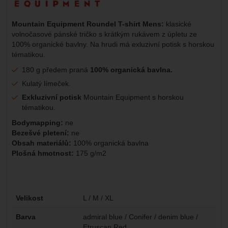
Mountain Equipment Roundel T-shirt Mens:
klasické
volnočasové pánské tričko s krátkým rukávem z úpletu ze
100% organické bavlny. Na hrudi má exluzivní potisk s horskou
tématikou.
180 g předem praná
100% organická bavlna.
Kulatý límeček.
Exkluzivní potisk
Mountain Equipment s horskou
tématikou.
Bodymapping:
ne
Bezešvé pletení:
ne
Obsah materiálů:
100% organická bavlna
Plošná hmotnost:
175 g/m2
Parametry
Velikost
L / M / XL
Barva
admiral blue / Conifer / denim blue /
Etruscan Red