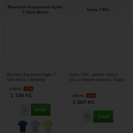
Mountain Equipment Agilix
Kama T401
T-Shirt Men's
Mountain Equipment Agilix T-
Kama T401: pánské funkční
Shirt Men's: Ultralehký
triko s krátkým rukávem. Krátký
specialista na odvod vlhkosti.
rukáv, ploché švy a příjemný
1 299
Kč
-15 %
Technicky střižené...
střih. Materiál...
1 104
Kč
1 890
Kč
-15 %
1 607
Kč
Detail
Porovnat
Detail
Porovnat