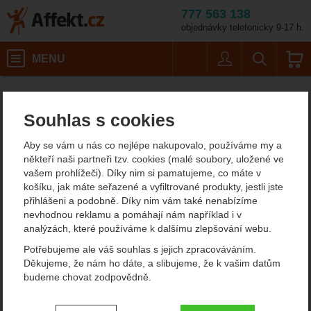
777 563 138
objednávky telefonicky 9-17 h.
Košík
MENU
Uživatel
Vyhledáván
Pánské outdoorové oblečení
Pánské oblečení pro volný čas
Affekt.cz
Oblečení
Velikost: M / Barva: d
Souhlas s cookies
Mountain Equipment Roundel T-shirt Mens
Mountain Equipment
Aby se vám u nás co nejlépe nakupovalo, používáme my a
někteří naši partneři tzv. cookies (malé soubory, uložené ve
Roundel T-shirt Mens
vašem prohlížeči). Díky nim si pamatujeme, co máte v
košíku, jak máte seřazené a vyfiltrované produkty, jestli jste
přihlášeni a podobně. Díky nim vám také nenabízíme
nevhodnou reklamu a pomáhají nám například i v
Fotografie
analýzách, které používáme k dalšímu zlepšování webu.
Potřebujeme ale váš souhlas s jejich zpracováváním.
Děkujeme, že nám ho dáte, a slibujeme, že k vašim datům
budeme chovat zodpovědně.
Nastavení souhlasů s kategoriemi