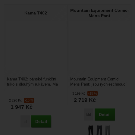
Mountain Equipment Comici
Kama T402
Mens Pant
Kama T402: pánské funkční
Mountain Equipment Comici
triko s dlouhým rukávem. Má
Mens Pant: jsou rychleschnoucí
dlouhý raglánový rukáv pro
softshellové pánské turistické
3 199
Kč
-15 %
pohodlný pohyb, ploché...
kalhoty, které...
2 719
Kč
2 290
Kč
-15 %
1 947
Kč
Detail
Porovnat
Detail
Porovnat