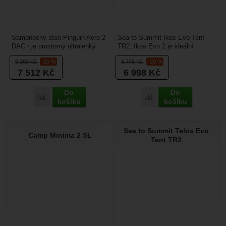
Samonosný stan Pinguin Aero 2
Sea to Summit Ikos Evo Tent
DAC - je prostorný ultralehký
TR2: Ikos Evo 2 je ideální
stan pro 2 osoby. Stan má 2
volbou pro ty, kteří hledají
9 390
Kč
-20 %
8 748
Kč
-20 %
vchody a 2 předsíňky. Ložnici,...
maximální vnitřní...
7 512
Kč
6 998
Kč
Do
Do
Porovnat
Porovnat
košíku
košíku
Sea to Summit Telos Evo
Camp Minima 2 SL
Tent TR2