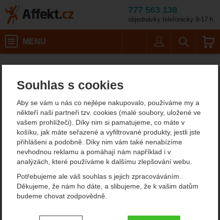
777 563 138
objednávky telefonicky 9-17 h.
Košík
MENU
Uživatel
Vyhledáván
MSR Elixir 2
Stany
Affekt.cz
Kempování
Stany pro 2 osoby
Souhlas s cookies
MSR Elixir 2 turistický stan
Aby se vám u nás co nejlépe nakupovalo, používáme my a
někteří naši partneři tzv. cookies (malé soubory, uložené ve
vašem prohlížeči). Díky nim si pamatujeme, co máte v
Fotografie
košíku, jak máte seřazené a vyfiltrované produkty, jestli jste
přihlášeni a podobně. Díky nim vám také nenabízíme
nevhodnou reklamu a pomáhají nám například i v
analýzách, které používáme k dalšímu zlepšování webu.
Potřebujeme ale váš souhlas s jejich zpracováváním.
předchozí
n
Děkujeme, že nám ho dáte, a slibujeme, že k vašim datům
budeme chovat zodpovědně.
Nastavení souhlasů s kategoriemi