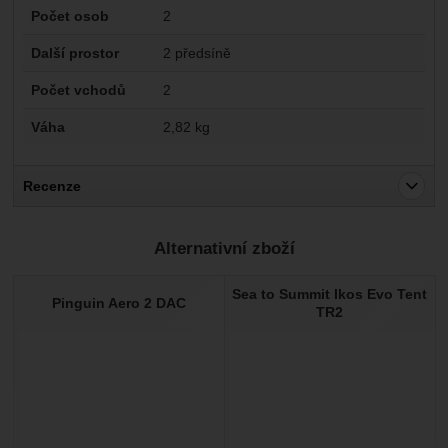
Počet osob
2
Další prostor
2 předsíně
Počet vchodů
2
Váha
2,82 kg
Recenze
Pro vkládání recenzí je nutné se přihlásit.
Alternativní zboží
Recenze
Sea to Summit Ikos Evo Tent
Nebyla přidána žádná recenze.
Pinguin Aero 2 DAC
TR2