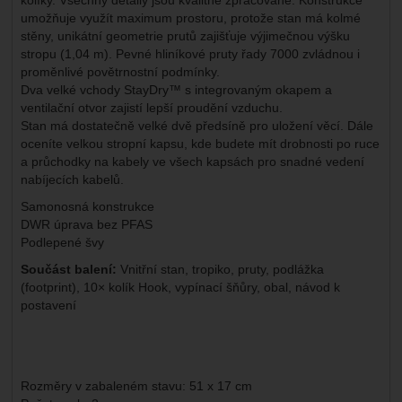
umožňuje využít maximum prostoru, protože stan má kolmé
stěny, unikátní geometrie prutů zajišťuje výjimečnou výšku
stropu (1,04 m). Pevné hliníkové pruty řady 7000 zvládnou i
proměnlivé povětrnostní podmínky.
Dva velké vchody StayDry™ s integrovaným okapem a
ventilační otvor zajistí lepší proudění vzduchu.
Stan má dostatečně velké dvě předsíně pro uložení věcí. Dále
oceníte velkou stropní kapsu, kde budete mít drobnosti po ruce
a průchodky na kabely ve všech kapsách pro snadné vedení
nabíjecích kabelů.
Samonosná konstrukce
DWR úprava bez PFAS
Podlepené švy
Součást balení:
Vnitřní stan, tropiko, pruty, podlážka
(footprint), 10× kolík Hook, vypínací šňůry, obal, návod k
postavení
Rozměry v zabaleném stavu: 51 x 17 cm