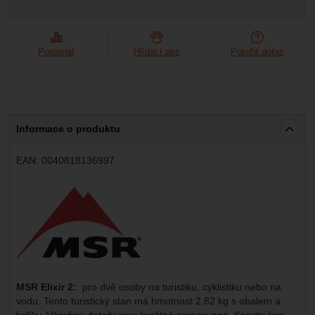
Marketingové
-
abychom vás neobtěžovali nevhodnou
Marketingové
návštěv a zdroje návštěv našich internetových stránek.
.
reklamou
Data získaná pomocí těchto cookies zpracováváme
Povoleno
souhrnně a anonymně, takže nejsme schopni identifikovat
Porovnat
Hlídací pes
Položit dotaz
konkrétní uživatele našeho webu.
Zobrazit
Marketingové cookies používáme my nebo naši partneři,
abychom vám mohli zobrazit vhodné obsahy nebo reklamy
jak na našich stránkách, tak na stránkách třetích stran.
Informace o produktu
EAN:
0040818136997
Výrobce:
MSR Elixir 2:
pro dvě osoby na turistiku, cyklistiku nebo na
vodu. Tento turistický stan má hmotnost 2,82 kg s obalem a
kolíky. Všechny detaily jsou kvalitně zpracované. Konstrukce