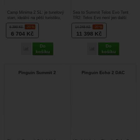
Camp Minima 2 SL: je tunelový
Sea to Summit Telos Evo Tent
stan, ideální na pěší turistiku,
TR2: Telos Evo není jen další
cyklistiku nebo jiné outdoorové
lehký stan – je to inženýrské
8 390
Kč
-20 %
14 248
Kč
-20 %
aktivity,...
dílo, které...
6 704
Kč
11 398
Kč
Do
Do
Porovnat
Porovnat
košíku
košíku
Pinguin Summit 2
Pinguin Echo 2 DAC