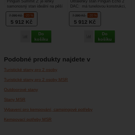
Pinguin Summit 2: je lehký
Ultralehký stan Pinguin Echo 2
samonosný stan ideální na pěší
DAC: má tunelovou konstrukci,
turistiku, VHT, vodu nebo jiné
díky tomu má výborné využití
7 390
Kč
-20 %
7 390
Kč
-20 %
outdoorové aktivity...
vnitřního...
5 912
Kč
5 912
Kč
Do
Do
Porovnat
Porovnat
košíku
košíku
Podobné produkty najdete v
Turistické stany pro 2 osoby
Turistické stany pro 2 osoby MSR
Outdoorové stany
Stany MSR
Vybavení pro kempování, campingové potřeby
Kempovací potřeby MSR