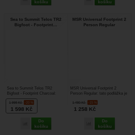
košíku
košíku
Sea to Summit Telos TR2
MSR Universal Footprint 2
Bigfoot - Footprint…
Person Regular
Sea to Summit Telos TR2
MSR Universal Footprint 2
Bigfoot - Footprint Charcoal:
Person Regular: tato podlážka je
podložka pod stan Telos TR2,
určena pro turisty, kteří hledí na
1 998
Kč
-20 %
1 480
Kč
-15 %
která ochrání podlahu...
váhu svého...
1 598
Kč
1 258
Kč
Do
Do
Porovnat
Porovnat
košíku
košíku