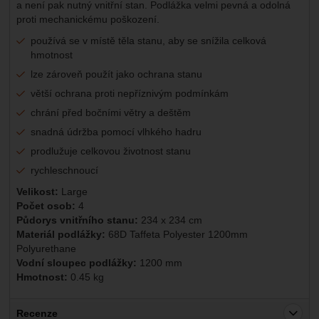
a není pak nutný vnitřní stan. Podlážka velmi pevná a odolná
proti mechanickému poškození.
používá se v místě těla stanu, aby se snížila celková
hmotnost
lze zároveň použít jako ochrana stanu
větší ochrana proti nepříznivým podmínkám
chrání před bočními větry a deštěm
snadná údržba pomocí vlhkého hadru
prodlužuje celkovou životnost stanu
rychleschnoucí
Velikost:
Large
Počet osob:
4
Půdorys vnitřního stanu:
234 x 234 cm
Materiál podlážky:
68D Taffeta Polyester 1200mm
Polyurethane
Vodní sloupec podlážky:
1200 mm
Hmotnost:
0.45 kg
Recenze