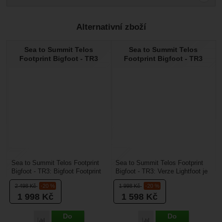
Pro vkládání recenzí je nutné se přihlásit.
Alternativní zboží
Recenze
Sea to Summit Telos
Sea to Summit Telos
Nebyla přidána žádná recenze.
Footprint Bigfoot - TR3
Footprint Bigfoot - TR3
Sea to Summit Telos Footprint
Sea to Summit Telos Footprint
Bigfoot - TR3: Bigfoot Footprint
Bigfoot - TR3: Verze Lightfoot je
není jen obyčejná podlážka pod
minimalistickou alternativou k
2 498
Kč
-20 %
1 998
Kč
-20 %
stan. Na...
robustnější...
1 998
Kč
1 598
Kč
Do
Do
Porovnat
Porovnat