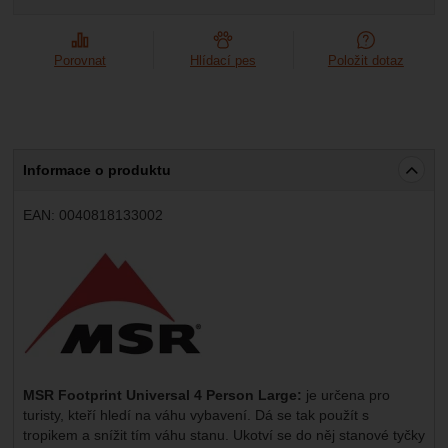
Marketingové
-
abychom vás neobtěžovali nevhodnou
Marketingové
návštěv a zdroje návštěv našich internetových stránek.
.
reklamou
Data získaná pomocí těchto cookies zpracováváme
Povoleno
souhrnně a anonymně, takže nejsme schopni identifikovat
Porovnat
Hlídací pes
Položit dotaz
konkrétní uživatele našeho webu.
Zobrazit
Marketingové cookies používáme my nebo naši partneři,
abychom vám mohli zobrazit vhodné obsahy nebo reklamy
jak na našich stránkách, tak na stránkách třetích stran.
Informace o produktu
EAN:
0040818133002
Výrobce:
MSR Footprint Universal 4 Person Large:
je určena pro
turisty, kteří hledí na váhu vybavení. Dá se tak použít s
tropikem a snížit tím váhu stanu. Ukotví se do něj stanové tyčky