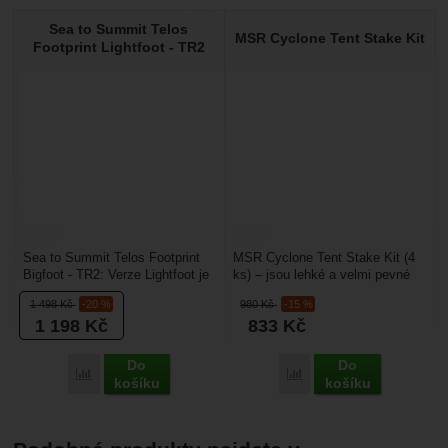
Sea to Summit Telos
MSR Cyclone Tent Stake Kit
Footprint Lightfoot - TR2
Sea to Summit Telos Footprint
MSR Cyclone Tent Stake Kit (4
Bigfoot - TR2: Verze Lightfoot je
ks) – jsou lehké a velmi pevné
odlehčenou a minimalistickou
kolíky ke stanu. Jsou vhodné
1 498
Kč
-20 %
980
Kč
-15 %
ochranou...
pro měkké a...
1 198
Kč
833
Kč
Do
Do
Porovnat
Porovnat
košíku
košíku