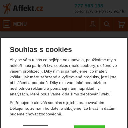
777 563 138
objednávky telefonicky 9-17 h.
Košík
MENU
Uživatel
Vyhledáván
MSR Footprint Uni
Stany
Affekt.cz
Kempování
Příslušenství pro stany
Souhlas s cookies
MSR Footprint Universal 4
Aby se vám u nás co nejlépe nakupovalo, používáme my a
Person Large
někteří naši partneři tzv. cookies (malé soubory, uložené ve
vašem prohlížeči). Díky nim si pamatujeme, co máte v
košíku, jak máte seřazené a vyfiltrované produkty, jestli jste
přihlášeni a podobně. Díky nim vám také nenabízíme
Fotografie
nevhodnou reklamu a pomáhají nám například i v
analýzách, které používáme k dalšímu zlepšování webu.
Potřebujeme ale váš souhlas s jejich zpracováváním.
Děkujeme, že nám ho dáte, a slibujeme, že k vašim datům
budeme chovat zodpovědně.
Nastavení souhlasů s kategoriemi