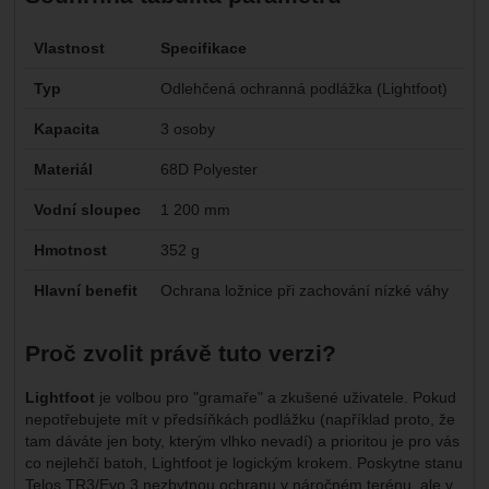
Vlastnost
Specifikace
Typ
Odlehčená ochranná podlážka (Lightfoot)
Kapacita
3 osoby
Materiál
68D Polyester
Vodní sloupec
1 200 mm
Hmotnost
352 g
Hlavní benefit
Ochrana ložnice při zachování nízké váhy
Proč zvolit právě tuto verzi?
Lightfoot
je volbou pro "gramaře" a zkušené uživatele. Pokud
nepotřebujete mít v předsíňkách podlážku (například proto, že
tam dáváte jen boty, kterým vlhko nevadí) a prioritou je pro vás
co nejlehčí batoh, Lightfoot je logickým krokem. Poskytne stanu
Telos TR3/Evo 3 nezbytnou ochranu v náročném terénu, ale v