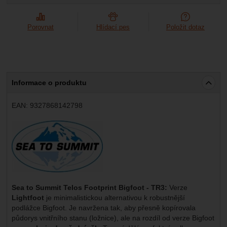
Marketingové
-
abychom vás neobtěžovali nevhodnou
Marketingové
návštěv a zdroje návštěv našich internetových stránek.
.
reklamou
Data získaná pomocí těchto cookies zpracováváme
Povoleno
Porovnat
Hlídací pes
Položit dotaz
souhrnně a anonymně, takže nejsme schopni identifikovat
konkrétní uživatele našeho webu.
Zobrazit
Marketingové cookies používáme my nebo naši partneři,
abychom vám mohli zobrazit vhodné obsahy nebo reklamy
jak na našich stránkách, tak na stránkách třetích stran.
Informace o produktu
EAN:
9327868142798
Výrobce:
Sea to Summit Telos Footprint Bigfoot - TR3:
Verze
Lightfoot
je minimalistickou alternativou k robustnější
podlážce Bigfoot. Je navržena tak, aby přesně kopírovala
půdorys vnitřního stanu (ložnice), ale na rozdíl od verze Bigfoot