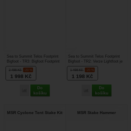
Sea to Summit Telos Footprint
Sea to Summit Telos Footprint
Bigfoot - TR3: Bigfoot Footprint
Bigfoot - TR2: Verze Lightfoot je
není jen obyčejná podlážka pod
odlehčenou a minimalistickou
2 498
Kč
-20 %
1 498
Kč
-20 %
stan. Na...
ochranou...
1 998
Kč
1 198
Kč
Do
Do
Porovnat
Porovnat
košíku
košíku
MSR Cyclone Tent Stake Kit
MSR Stake Hammer