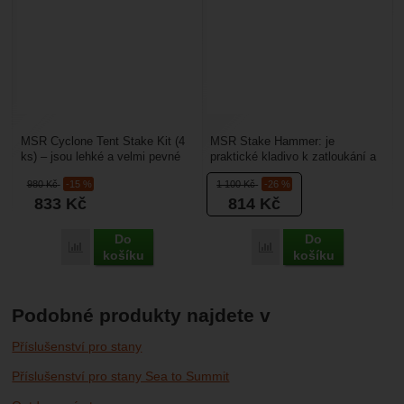
MSR Cyclone Tent Stake Kit (4
MSR Stake Hammer: je
ks) – jsou lehké a velmi pevné
praktické kladivo k zatloukání a
kolíky ke stanu. Jsou vhodné
vyndavání stanových kolíků.
980
Kč
-15 %
1 100
Kč
-26 %
pro měkké a...
Hlava kladiva je vyrobena...
833
Kč
814
Kč
Do
Do
Porovnat
Porovnat
košíku
košíku
Podobné produkty najdete v
Příslušenství pro stany
Příslušenství pro stany Sea to Summit