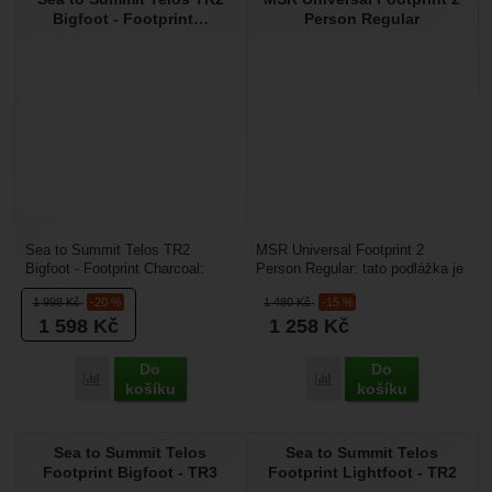
Nebyla přidána žádná recenze.
Bigfoot - Footprint…
Person Regular
Sea to Summit Telos TR2
MSR Universal Footprint 2
Bigfoot - Footprint Charcoal:
Person Regular: tato podlážka je
podložka pod stan Telos TR2,
určena pro turisty, kteří hledí na
1 998
Kč
-20 %
1 480
Kč
-15 %
která ochrání podlahu...
váhu svého...
1 598
Kč
1 258
Kč
Do
Do
Porovnat
Porovnat
košíku
košíku
Sea to Summit Telos
Sea to Summit Telos
Footprint Bigfoot - TR3
Footprint Lightfoot - TR2