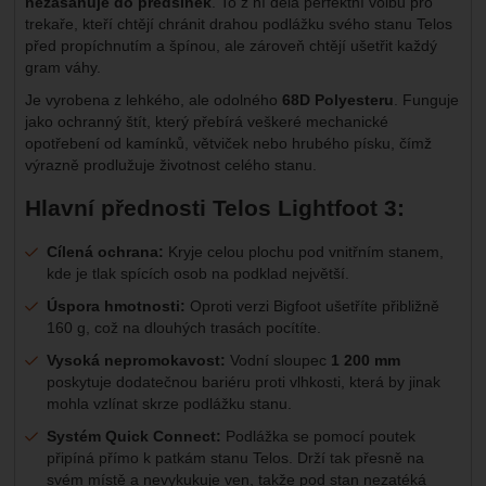
nezasahuje do předsíněk
. To z ní dělá perfektní volbu pro
trekaře, kteří chtějí chránit drahou podlážku svého stanu Telos
před propíchnutím a špínou, ale zároveň chtějí ušetřit každý
gram váhy.
Je vyrobena z lehkého, ale odolného
68D Polyesteru
. Funguje
jako ochranný štít, který přebírá veškeré mechanické
opotřebení od kamínků, větviček nebo hrubého písku, čímž
výrazně prodlužuje životnost celého stanu.
Hlavní přednosti Telos Lightfoot 3:
Cílená ochrana:
Kryje celou plochu pod vnitřním stanem,
kde je tlak spících osob na podklad největší.
Úspora hmotnosti:
Oproti verzi Bigfoot ušetříte přibližně
160 g, což na dlouhých trasách pocítíte.
Vysoká nepromokavost:
Vodní sloupec
1 200 mm
poskytuje dodatečnou bariéru proti vlhkosti, která by jinak
mohla vzlínat skrze podlážku stanu.
Systém Quick Connect:
Podlážka se pomocí poutek
připíná přímo k patkám stanu Telos. Drží tak přesně na
svém místě a nevykukuje ven, takže pod stan nezatéká