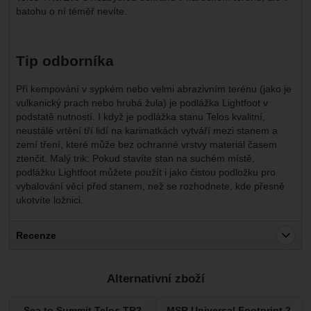
batohu o ní téměř nevíte.
Tip odborníka
Při kempování v sypkém nebo velmi abrazivním terénu (jako je
vulkanický prach nebo hrubá žula) je podlážka Lightfoot v
podstatě nutností. I když je podlážka stanu Telos kvalitní,
neustálé vrtění tří lidí na karimatkách vytváří mezi stanem a
zemí tření, které může bez ochranné vrstvy materiál časem
ztenčit. Malý trik: Pokud stavíte stan na suchém místě,
podlážku Lightfoot můžete použít i jako čistou podložku pro
vybalování věcí před stanem, než se rozhodnete, kde přesně
ukotvíte ložnici.
Recenze
Pro vkládání recenzí je nutné se přihlásit.
Alternativní zboží
Recenze
Sea to Summit Telos TR2
MSR Universal Footprint 2