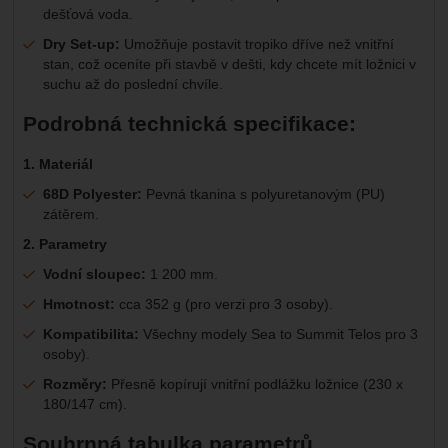
dešťová voda.
Dry Set-up:
Umožňuje postavit tropiko dříve než vnitřní
stan, což oceníte při stavbě v dešti, kdy chcete mít ložnici v
suchu až do poslední chvíle.
Podrobná technická specifikace:
1. Materiál
68D Polyester:
Pevná tkanina s polyuretanovým (PU)
zátěrem.
2. Parametry
Vodní sloupec:
1 200 mm.
Hmotnost:
cca 352 g (pro verzi pro 3 osoby).
Kompatibilita:
Všechny modely Sea to Summit Telos pro 3
osoby).
Rozměry:
Přesně kopírují vnitřní podlážku ložnice (230 x
180/147 cm).
Souhrnná tabulka parametrů