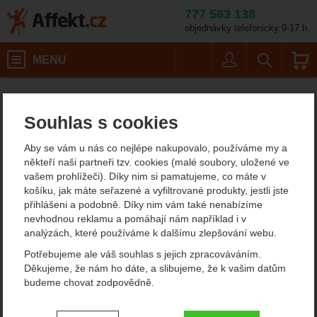
777 563 138
objednávky telefonicky 9-17 h.
Košík
MENU
Uživatel
Vyhledáván
Sea to Summit Telo
Stany
Affekt.cz
Kempování
Příslušenství pro stany
Souhlas s cookies
Sea to Summit Telos
Aby se vám u nás co nejlépe nakupovalo, používáme my a
Footprint Bigfoot - TR3
někteří naši partneři tzv. cookies (malé soubory, uložené ve
vašem prohlížeči). Díky nim si pamatujeme, co máte v
košíku, jak máte seřazené a vyfiltrované produkty, jestli jste
přihlášeni a podobně. Díky nim vám také nenabízíme
Fotografie
nevhodnou reklamu a pomáhají nám například i v
analýzách, které používáme k dalšímu zlepšování webu.
Potřebujeme ale váš souhlas s jejich zpracováváním.
Děkujeme, že nám ho dáte, a slibujeme, že k vašim datům
budeme chovat zodpovědně.
Nastavení souhlasů s kategoriemi