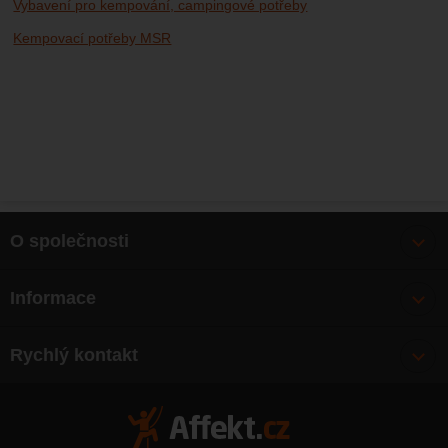
Vybavení pro kempování, campingové potřeby
Kempovací potřeby MSR
O společnosti
Bonusy
Informace
O nás
Doprava
Články
Rychlý kontakt
Výměna, vrácení zboží
Mapa webu
Obchodní podmínky
Zásady ochrany osobních údajů