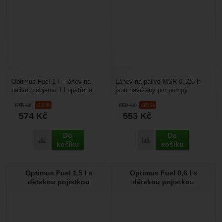
Optimus Fuel 1 l – láhev na
Láhev na palivo MSR 0,325 l:
palivo o objemu 1 l opatřená
jsou navrženy pro pumpy
uzávěrem s dětskou pojistkou
k benzínovým vařičům MSR se
675
Kč
-15 %
650
Kč
-15 %
závitem. Jsou vyrobeny...
574
Kč
553
Kč
Do
Do
Porovnat
Porovnat
košíku
košíku
Optimus Fuel 1,5 l s
Optimus Fuel 0,6 l s
dětskou pojistkou
dětskou pojistkou