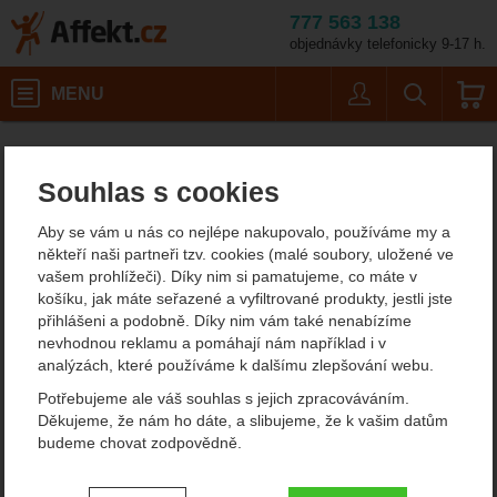
777 563 138
objednávky telefonicky 9-17 h.
Košík
MENU
Uživatel
Vyhledáván
MSR Fuel Bottle 0,591 l
Potřeby na vaření
Affekt.cz
Kempování
Benzínové vařiče
Souhlas s cookies
MSR Fuel Bottle 0,591 l
Aby se vám u nás co nejlépe nakupovalo, používáme my a
někteří naši partneři tzv. cookies (malé soubory, uložené ve
vašem prohlížeči). Díky nim si pamatujeme, co máte v
Fotografie
košíku, jak máte seřazené a vyfiltrované produkty, jestli jste
přihlášeni a podobně. Díky nim vám také nenabízíme
nevhodnou reklamu a pomáhají nám například i v
analýzách, které používáme k dalšímu zlepšování webu.
Potřebujeme ale váš souhlas s jejich zpracováváním.
Děkujeme, že nám ho dáte, a slibujeme, že k vašim datům
budeme chovat zodpovědně.
Nastavení souhlasů s kategoriemi