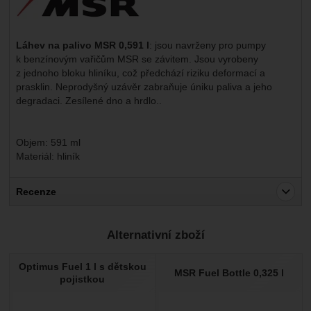
Láhev na palivo MSR 0,591 l
: jsou navrženy pro pumpy
k benzínovým vařičům MSR se závitem. Jsou vyrobeny
z jednoho bloku hliníku, což předchází riziku deformací a
prasklin. Neprodyšný uzávěr zabraňuje úniku paliva a jeho
degradaci. Zesílené dno a hrdlo..
Objem: 591 ml
Materiál: hliník
Recenze
Pro vkládání recenzí je nutné se přihlásit.
Alternativní zboží
Recenze
Optimus Fuel 1 l s dětskou
Nebyla přidána žádná recenze.
MSR Fuel Bottle 0,325 l
pojistkou