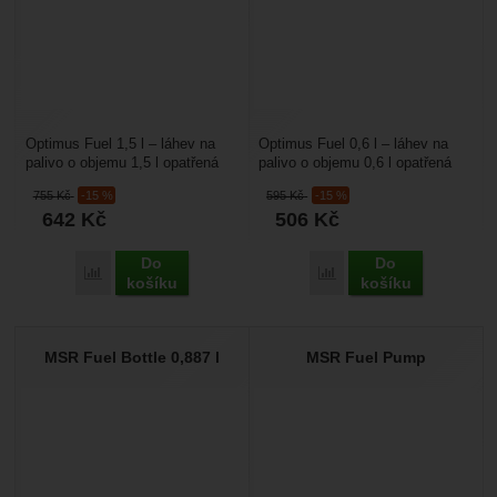
Optimus Fuel 1,5 l – láhev na
Optimus Fuel 0,6 l – láhev na
palivo o objemu 1,5 l opatřená
palivo o objemu 0,6 l opatřená
uzávěrem s dětskou pojistkou
uzávěrem s dětskou pojistkou
755
Kč
-15 %
595
Kč
-15 %
642
Kč
506
Kč
Do
Do
Porovnat
Porovnat
košíku
košíku
MSR Fuel Bottle 0,887 l
MSR Fuel Pump