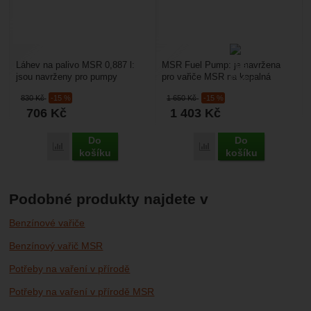
Láhev na palivo MSR 0,887 l:
MSR Fuel Pump: je navržena
jsou navrženy pro pumpy
pro vařiče MSR na kapalná
k benzínovým vařičům MSR se
paliva ( XGK EX, WhisperLite
830
Kč
-15 %
1 650
Kč
-15 %
závitem. Litr paliva...
Universal, WhisperLite...
706
Kč
1 403
Kč
Do
Do
Porovnat
Porovnat
košíku
košíku
Podobné produkty najdete v
Benzínové vařiče
Benzínový vařič MSR
Potřeby na vaření v přírodě
Potřeby na vaření v přírodě MSR