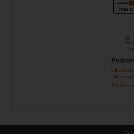
370
Kč
-2
296
K
Podobn
Láhve na pit
Láhve na pi
Termosky a 
O s