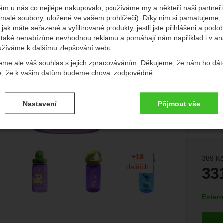
ám u nás co nejlépe nakupovalo, používáme my a někteří naši partneři 
(malé soubory, uložené ve vašem prohlížeči). Díky nim si pamatujeme,
edchozí
násl
 jak máte seřazené a vyfiltrované produkty, jestli jste přihlášeni a podo
také nenabízíme nevhodnou reklamu a pomáhají nám například i v an
užíváme k dalšímu zlepšování webu.
eme ale váš souhlas s jejich zpracováváním. Děkujeme, že nám ho dát
e, že k vašim datům budeme chovat zodpovědně.
vení souhlasů s kategoriemi cookies
Nastavení
Přijmout vše
.
ké
-
bez těchto cookies náš web nebude fungovat
ické
AKTIVNÍ
brazit
é cookies umožňují váš průchod nákupním košíkem, porovnávání prod
afie
+18
Původn
389
K
zbytné funkce.
ční a rozšířené funkce
-
abyste nemuseli vše nastavovat znovu a aby
dalších
33
renční a rozšířené funkce
.
li spojit např. pomocí chatu
eno
(
273,5
Dostup
Extern
brazit
to cookies vám práci s naším webem dokážeme ještě zpříjemnit. Doká