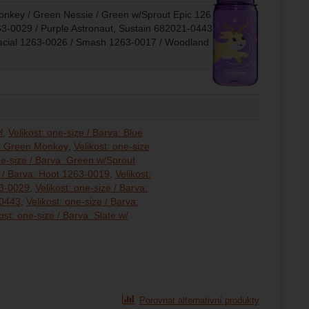
Monkey / Green Nessie / Green w/Sprout Epic 1263-0031 /
3-0029 / Purple Astronaut, Sustain 682021-0443 / Purple
lacial 1263-0026 / Smash 1263-0017 / Woodland Sustain
l
Velikost: one-size / Barva: Blue
va: Green Monkey
Velikost: one-size
ne-size / Barva: Green w/Sprout
e / Barva: Hoot 1263-0019
Velikost:
63-0029
Velikost: one-size / Barva:
-0443
Velikost: one-size / Barva:
ost: one-size / Barva: Slate w/
ize / Barva: Smash 1263-0017
ize / Barva: Woodland Sustain 1263-0020
Porovnat alternativní produkty