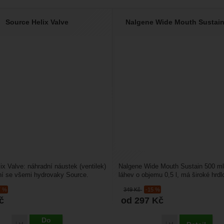
Source Helix Valve
Nalgene Wide Mouth Sustain
ix Valve: náhradní náustek (ventilek)
Nalgene Wide Mouth Sustain 500 ml:
ní se všemi hydrovaky Source.
láhev o objemu 0,5 l, má široké hrdl
plný...
umožní snadné...
7 %
349
Kč
-15 %
č
od 297
Kč
Do