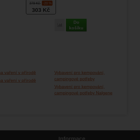
379
Kč
-20 %
303
Kč
Do
Porovnat
košíku
a vaření v přírodě
Vybavení pro kempování,
campingové potřeby
a vaření v přírodě
Vybavení pro kempování,
campingové potřeby Nalgene
Informace