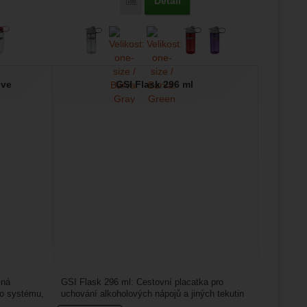
Detail
Porovnat
lve
GSI Flask 296 ml
lná
GSI Flask 296 ml: Cestovní placatka pro
ho systému,
uchování alkoholových nápojů a jiných tekutin
o objemu 296 ml....