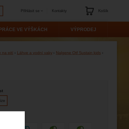
Košík
Kontakty
Přihlásit se
Navigace
PRÁCE VE VÝŠKÁCH
VÝPRODEJ
 na pití
Láhve a vodní vaky
Nalgene Otf Sustain kids
 variantu
st
ize