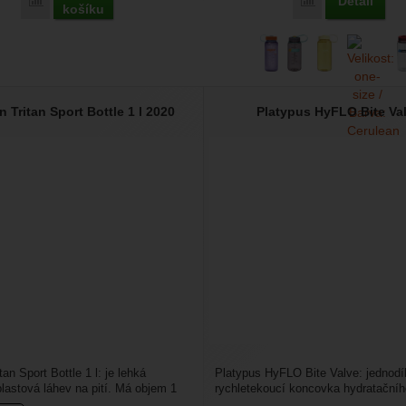
Detail
Porovnat
Porovnat
košíku
n Tritan Sport Bottle 1 l 2020
Platypus HyFLO Bite Va
tan Sport Bottle 1 l: je lehká
Platypus HyFLO Bite Valve: jednodí
plastová láhev na pití. Má objem 1
rychletekoucí koncovka hydratační
kticky...
těsnící a nepropustná....