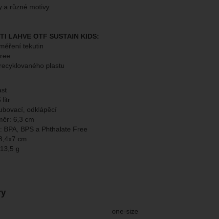
 a různé motivy.
I LAHVE OTF SUSTAIN KIDS:
měření tekutin
free
recyklovaného plastu
ast
litr
ubovací, odklápěcí
měr: 6,3 cm
: BPA, BPS a Phthalate Free
8,4x7 cm
13,5 g
ry
one-size