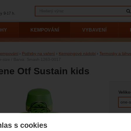
Vyhledávání
y 9-17 h.
OHY
KEMPOVÁNÍ
VYBAVENÍ
empování
Potřeby na vaření
Kempingové nádobí
Termosky a láhve
ne-size / Barva: Smash 1263-0017
ene Otf Sustain kids
Vyberte
afie
Veliko
one-s
Barva
las s cookies