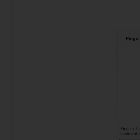
Pingui
Pinguin Tri
sportovní 
litr. Je pra