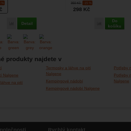
0 %
350
Kč
-15 %
č
298
Kč
Do
Detail
Porovnat
Porovnat
košíku
é produkty najdete v
í
Termosky a láhve na pití
Potřeby n
Nalgene
tí Nalgene
Potřeby n
Kempingové nádobí
Nalgene
láhve na pití
Kempingové nádobí Nalgene
polečnosti
Rychlý kontakt