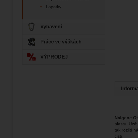
zapamato
Analyti
Lopatky
Analy
nám zobr
Povol
Vybavení
Zo
Tyto coo
Jejich p
Marketi
Práce ve výškách
Marke
Data zís
Povol
nejsme s
VÝPRODEJ
Zo
Marketin
vhodné o
Inform
Nalgene Ot
plastu. Uzáv
tak rozlití 
čistí.