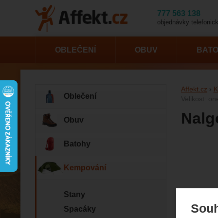
777 563 138
objednávky telefonick
OBLEČENÍ
OBUV
BAT
Affekt.cz
K
Oblečení
Velikost: o
Nalg
Obuv
Batohy
Fotogr
Kempování
Stany
Souh
Spacáky