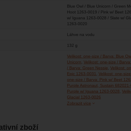
Blue Owl / Blue Unicorn / Green 
Hoot 1263-0019 / Pink w/ Beet 126
w/ Iguana 1263-0028 / Slate w/ G
1263-0020
Láhve na vodu
132 g
Velikost: one-size / Barva: Blue Ow
Unicorn
Velikost: one-size / Bar
/ Barva: Green Nessie
Velikost: o
Epic 1263-0031
Velikost: one-siz
one-size / Barva: Pink w/ Beet 12
Purple Astronaut, Sustain 682021
Purple w/ Iguana 1263-0028
Velik
Velikost: one-s
Velikost: one-s
Glacial 1263-0026
Zobrazit více
ativní zboží