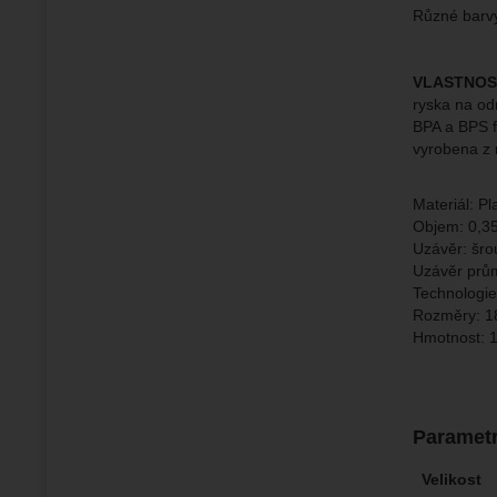
Různé barvy
VLASTNOST
ryska na od
BPA a BPS 
vyrobena z 
Materiál: Pl
Objem: 0,35 
Uzávěr: šro
Uzávěr prů
Technologie
Rozměry: 1
Hmotnost: 1
Paramet
Velikost