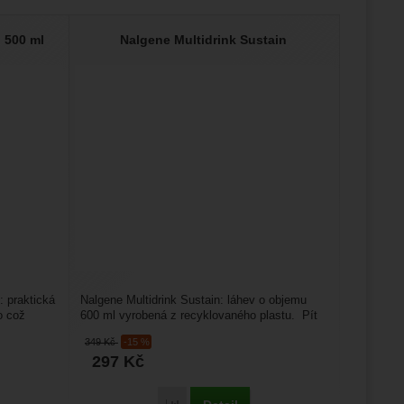
 500 ml
Nalgene Multidrink Sustain
 praktická
Nalgene Multidrink Sustain: láhev o objemu
o což
600 ml vyrobená z recyklovaného plastu. Pít
se dá dvěma způsoby,...
349
Kč
-15 %
297
Kč