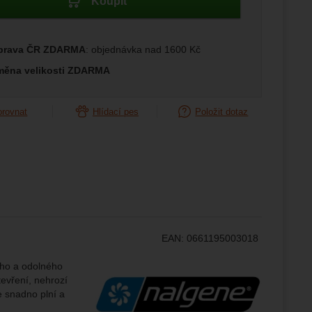
Koupit
ožní
.
epšovat
prava ČR ZDARMA
: objednávka nad 1600 Kč
měna velikosti ZDARMA
ampaní.
ránek.
že
orovnat
Hlídací pes
Položit dotaz
brazit
stran.
EAN:
0661195003018
Výrobce:
ého a odolného
tevření, nehrozí
e snadno plní a