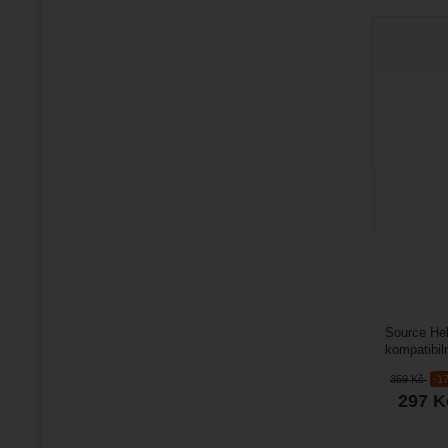
Source Hel
kompatibil
Poskytuje 
359
Kč
-1
297
K