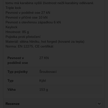
tomu má karabina vyšší životnost nežli karabiny odlévané.
Triple lock
Pevnost v podélné ose 27 kN
Pevnost v příčné ose 10 kN
Pevnost s otevřenou západkou 6 kN
Keylock
Hmotnost: 85 g
Pojistka proti přetočení
Materiál: slitina hliníku, hot forged (kované za tepla)
Norma: EN 12275, CE certifikát
Parametry
Pevnost v
27 KN
podélné ose
Typ pojistky
Šroubovací
Typ
Kýbl
Váha
153 g
Recenze