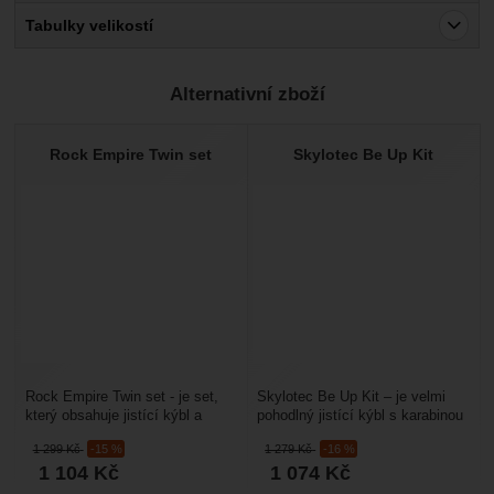
Pro vkládání recenzí je nutné se přihlásit.
Tabulky velikostí
Recenze
Alternativní zboží
Nebyla přidána žádná recenze.
Rock Empire Twin set
Skylotec Be Up Kit
Rock Empire Twin set - je set,
Skylotec Be Up Kit – je velmi
který obsahuje jistící kýbl a
pohodlný jistící kýbl s karabinou
karabinu.Rock Empire Twin - je
s jistící příčkou vhodný pro
1 299
Kč
-15 %
1 279
Kč
-16 %
jištící kýbl...
jištění...
1 104
Kč
1 074
Kč