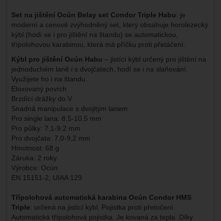
Set na jištění Ocún Belay set Condor Triple Habu
: je
moderní a cenově zvýhodněný set, který obsahuje horolezecký
kýbl (hodí se i pro jištění na štandu) se automatickou,
třípolohovou karabinou, která má příčku proti přetáčení.
Kýbl pro jištění Ocún Habu
– jistící kýbl určený pro jištění na
jednoduchém laně i s dvojčatech, hodí se i na slaňování.
Využijete ho i na štandu.
Eloxovaný povrch
Brzdící drážky do V
Snadná manipulace s dvojitým lanem
Pro single lana: 8,5-10,5 mm
Pro půlky: 7,1-9,2 mm
Pro dvojčata: 7,0-9,2 mm
Hmotnost: 68 g
Záruka: 2 roky
Výrobce: Ocún
EN 15151-2, UIAA 129
Třípolohová automatická karabina Ocún Condor HMS
Triple
: určená na jistící kýbl. Pojistka proti přetočení.
Automatická třípolohová pojistka. Je kovaná za tepla. Díky