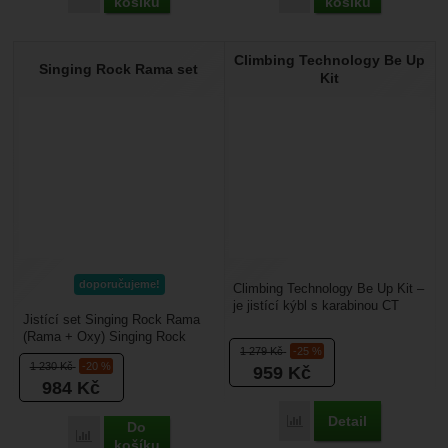
košíku
košíku
Climbing Technology Be Up
Singing Rock Rama set
Kit
doporučujeme!
Climbing Technology Be Up Kit –
je jistící kýbl s karabinou CT
Jistící set Singing Rock Rama
Concept SGL vhodný pro jištění
(Rama + Oxy) Singing Rock
s jednoduchým...
1 279
Kč
-25 %
Rama set je kompletní řešení
1 230
Kč
-20 %
959
Kč
pro sportovní lezce,...
984
Kč
Detail
Porovnat
Do
Porovnat
košíku