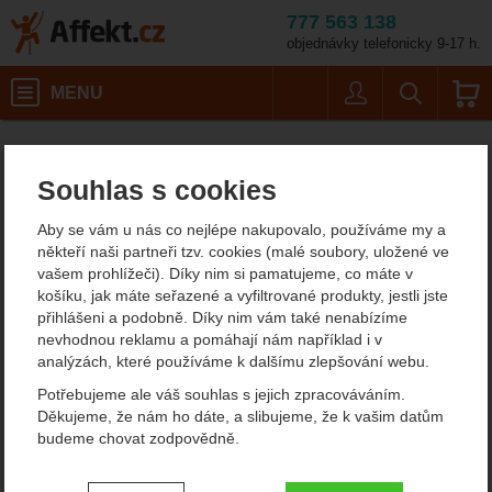
777 563 138
objednávky telefonicky 9-17 h.
Košík
MENU
Uživatel
Vyhledáván
Ocún Belay Set Condor Tripl
Horolezecké vybavení
Affekt.cz
Vybavení
Jisticí potřeby
Souhlas s cookies
Ocún Belay Set Condor
Aby se vám u nás co nejlépe nakupovalo, používáme my a
Triple Habu
někteří naši partneři tzv. cookies (malé soubory, uložené ve
vašem prohlížeči). Díky nim si pamatujeme, co máte v
košíku, jak máte seřazené a vyfiltrované produkty, jestli jste
přihlášeni a podobně. Díky nim vám také nenabízíme
Fotografie
nevhodnou reklamu a pomáhají nám například i v
analýzách, které používáme k dalšímu zlepšování webu.
Potřebujeme ale váš souhlas s jejich zpracováváním.
Děkujeme, že nám ho dáte, a slibujeme, že k vašim datům
budeme chovat zodpovědně.
Nastavení souhlasů s kategoriemi