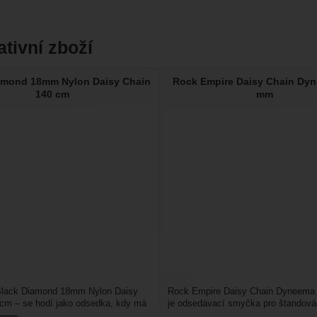
ativní zboží
amond 18mm Nylon Daisy Chain
Rock Empire Daisy Chain Dy
140 cm
mm
lack Diamond 18mm Nylon Daisy
Rock Empire Daisy Chain Dyneema
cm – se hodí jako odsedka, kdy má
je odsedávací smyčka pro štandová
om, že si...
zakládání slanění. Má výhodu...