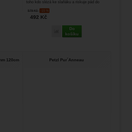
toho kdo slézá ke slaňáku a riskuje pád do
odsedky. Jedno z nejvhodnějších...
579
Kč
-15 %
492
Kč
Do
Porovnat
košíku
 mm 120cm
Petzl Pur´Anneau