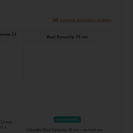
Porovnat alternativní produkty
neema 13
Beal Dynaclip 75 cm
doporučujeme!
 13 mm –
ní a
Odsedka Beal Dynaclip 75 cm – se hodí pro