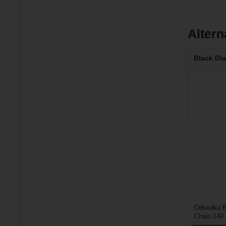
Altern
Black Di
Odsedka B
Chain 140 
výhodu v t