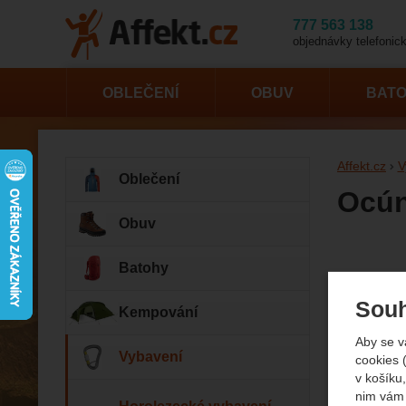
777 563 138
objednávky telefonick
OBLEČENÍ
OBUV
BAT
Affekt.cz
V
Oblečení
Ocún
Obuv
Fotogr
Batohy
Souh
Kempování
Aby se v
Vybavení
cookies 
př
v košíku,
nim vám 