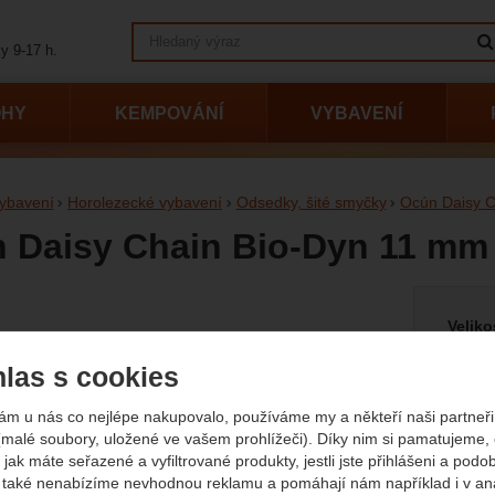
Vyhledávání
y 9-17 h.
OHY
KEMPOVÁNÍ
VYBAVENÍ
ybavení
Horolezecké vybavení
Odsedky, šité smyčky
Ocún Daisy C
 Daisy Chain Bio-Dyn 11 mm
Vyberte
afie
Veliko
115 
las s cookies
ám u nás co nejlépe nakupovalo, používáme my a někteří naši partneři 
(malé soubory, uložené ve vašem prohlížeči). Díky nim si pamatujeme,
edchozí
násl
 jak máte seřazené a vyfiltrované produkty, jestli jste přihlášeni a podo
45
také nenabízíme nevhodnou reklamu a pomáhají nám například i v an