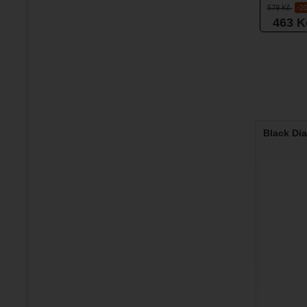
579
Kč
-2
463
K
Black Di