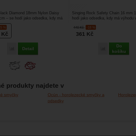
lack Diamond 18mm Nylon Daisy
Singing Rock Safety Chain 16 mm 
cm – se hodí jako odsedka, kdy má
hodí jako odsedka, kdy má výhodu 
om, že si...
si snadno vyrobíte...
25 %
440
Kč
-18 %
7
Kč
361
Kč
Do
Detail
Porovnat
Porovnat
košíku
é produkty najdete v
té smyčky
Ocún - horolezecké smyčky a
Horoleze
odsedky