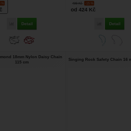
0 %
499
Kč
-15 %
č
od 424
Kč
Detail
Detail
Porovnat
Porovnat
amond 18mm Nylon Daisy Chain
Singing Rock Safety Chain 16
115 cm