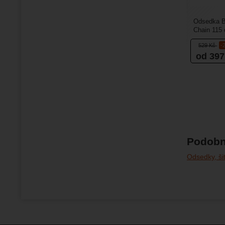
Odsedka B
Chain 115 
výhodu v t
529
Kč
-
od 39
Podobn
Odsedky, ši