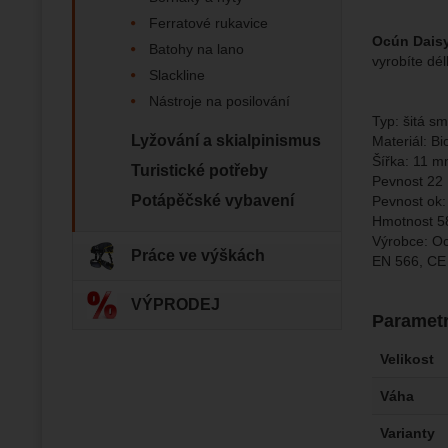
Zo
Tyto coo
Ferratové rukavice
Jejich p
Ocún Dais
Marketi
Batohy na lano
Marke
Data zís
vyrobíte dé
Povol
Slackline
nejsme s
Nástroje na posilování
Typ: šitá s
Zo
Marketin
Lyžování a skialpinismus
Materiál: B
vhodné o
Šířka: 11 
Turistické potřeby
Pevnost 22
Potápěčské vybavení
Pevnost ok:
Hmotnost 5
Výrobce: O
Práce ve výškách
EN 566, CE
VÝPRODEJ
Paramet
Velikost
Váha
Varianty