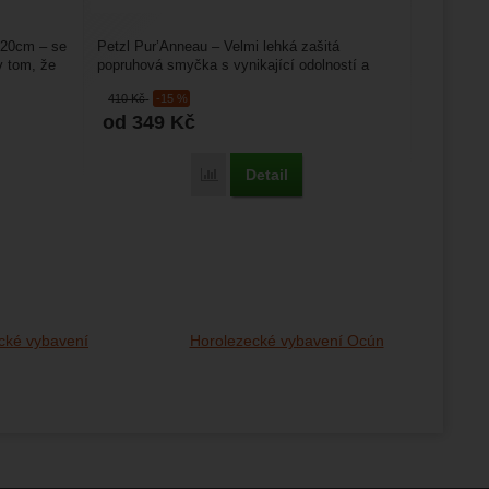
120cm – se
Petzl Pur’Anneau – Velmi lehká zašitá
v tom, že
popruhová smyčka s vynikající odolností a
trvanlivostí díky použitému...
410
Kč
-15 %
od 349
Kč
Detail
Porovnat
cké vybavení
Horolezecké vybavení Ocún