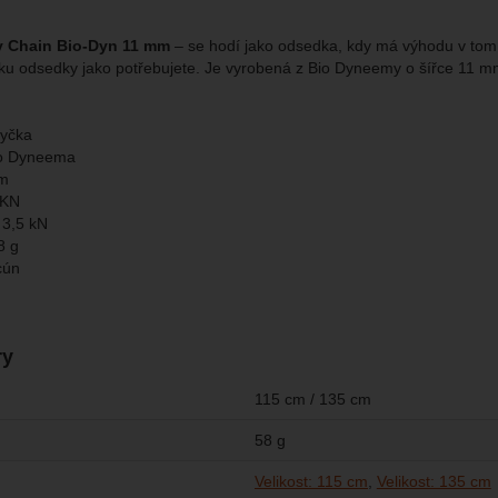
brazit
kies nám umožňují měření výkonu našeho webu i našich reklamních k
omocí určujeme počet návštěv a zdroje návštěv našich internetových st
y Chain Bio-Dyn 11 mm
– se hodí jako odsedka, kdy má výhodu v tom,
.
ngové
-
abychom vás neobtěžovali nevhodnou reklamou
tingové
kaná pomocí těchto cookies zpracováváme souhrnně a anonymně, tak
lku odsedky jako potřebujete. Je vyrobená z Bio Dyneemy o šířce 11 m
eno
chopni identifikovat konkrétní uživatele našeho webu.
myčka
brazit
gové cookies používáme my nebo naši partneři, abychom vám mohli zo
io Dyneema
bsahy nebo reklamy jak na našich stránkách, tak na stránkách třetích 
mm
 KN
 3,5 kN
8 g
cún
ry
115 cm / 135 cm
58 g
Velikost: 115 cm
Velikost: 135 cm