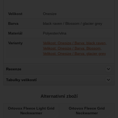
Parametry
Velikost
Onesize
Barva
black raven / Blossom / glacier grey
Materiál
Polyester/vlna
Varianty
Velikost: Onesize / Barva: black raven
Velikost: Onesize / Barva: Blossom
Velikost: Onesize / Barva: glacier grey
Recenze
Pro vkládání recenzí je nutné se přihlásit.
Tabulky velikostí
Recenze
Alternativní zboží
Nebyla přidána žádná recenze.
Ortovox Fleece Light Grid
Ortovox Fleece Grid
Neckwarmer
Neckwarmer