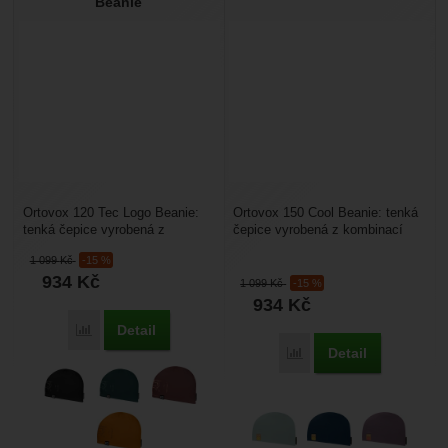
Beanie
Ortovox 120 Tec Logo Beanie:
Ortovox 150 Cool Beanie: tenká
tenká čepice vyrobená z
čepice vyrobená z kombinací
tasmánské Merino vlny a
merino vlny a chladivého vlákna
1 099
Kč
-15 %
polyamidu. Vlna Merino má...
tencel. Vlna...
934
Kč
1 099
Kč
-15 %
934
Kč
Detail
Porovnat
Detail
Porovnat