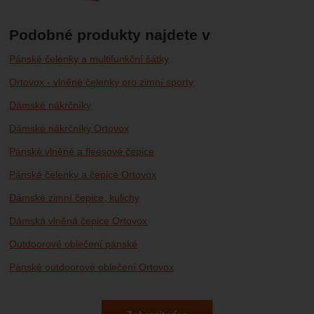
Podobné produkty najdete v
Pánské čelenky a multifunkční šátky
Ortovox - vlněné čelenky pro zimní sporty
Dámské nákrčníky
Dámské nákrčníky Ortovox
Pánské vlněné a fleesové čepice
Pánské čelenky a čepice Ortovox
Dámské zimní čepice, kulichy
Dámská vlněná čepice Ortovox
Outdoorové oblečení pánské
Pánské outdoorové oblečení Ortovox
Outdoorové oblečení dámské
Dámské outdoorové oblečení Ortovox
Outdoorové oblečení
Outdoorové oblečení Ortovox