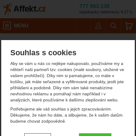
777 563 138
objednávky telefonicky 9-17 h.
Košík
MENU
Uživatel
Vyhledáván
Velikost:
Pánské outdoorové oblečení
Pánské čepice
Affekt.cz
Oblečení
Ortovox Fleece Light Neckwarmer
Souhlas s cookies
Ortovox Fleece Light
Aby se vám u nás co nejlépe nakupovalo, používáme my a
Neckwarmer fleecový
někteří naši partneři tzv. cookies (malé soubory, uložené ve
vašem prohlížeči). Díky nim si pamatujeme, co máte v
nákrčník
košíku, jak máte seřazené a vyfiltrované produkty, jestli jste
přihlášeni a podobně. Díky nim vám také nenabízíme
nevhodnou reklamu a pomáhají nám například i v
analýzách, které používáme k dalšímu zlepšování webu.
Fotografie
Potřebujeme ale váš souhlas s jejich zpracováváním.
Děkujeme, že nám ho dáte, a slibujeme, že k vašim datům
budeme chovat zodpovědně.
Nastavení souhlasů s kategoriemi