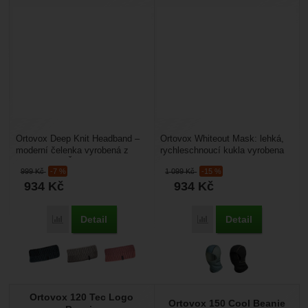
Ortovox Deep Knit Headband –
Ortovox Whiteout Mask: lehká,
moderní čelenka vyrobená z
rychleschnoucí kukla vyrobena
Merino vlny. Čelenka je teplá a
ze 100% vlny merino, která má
999
Kč
-7 %
1 099
Kč
-15 %
zároveň prodyšná,...
výborné termoregulační...
934
Kč
934
Kč
Detail
Detail
Porovnat
Porovnat
Ortovox 120 Tec Logo
Ortovox 150 Cool Beanie