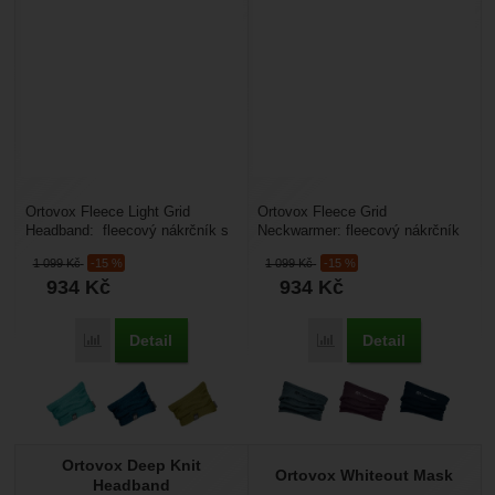
Ortovox Fleece Light Grid
Ortovox Fleece Grid
Headband: fleecový nákrčník s
Neckwarmer: fleecový nákrčník
Merino vlnou uvnitř. Je lehký,
s Merino vlnou uvnitř. Je lehký,
1 099
Kč
-15 %
1 099
Kč
-15 %
prodyšný, dobře...
prodyšný, dobře odvádí...
934
Kč
934
Kč
Detail
Detail
Porovnat
Porovnat
Ortovox Deep Knit
Ortovox Whiteout Mask
Headband