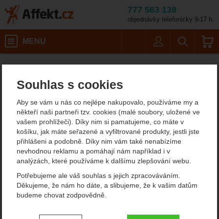
777 563 138
objednávky telefonicky 9-17 h.
Košík
MENU
Uživatel
Vyhledáván
Barva: glacier grey
Malé batohy do 40 litrů
Skialpinistické batohy
Affekt.cz
Batohy
Ortovox Switchback 27
Souhlas s cookies
Ortovox Switchback 27
Aby se vám u nás co nejlépe nakupovalo, používáme my a
někteří naši partneři tzv. cookies (malé soubory, uložené ve
vašem prohlížeči). Díky nim si pamatujeme, co máte v
Fotografie
ultralehké zboží
košíku, jak máte seřazené a vyfiltrované produkty, jestli jste
přihlášeni a podobně. Díky nim vám také nenabízíme
nevhodnou reklamu a pomáhají nám například i v
analýzách, které používáme k dalšímu zlepšování webu.
Potřebujeme ale váš souhlas s jejich zpracováváním.
Děkujeme, že nám ho dáte, a slibujeme, že k vašim datům
budeme chovat zodpovědně.
Nastavení souhlasů s kategoriemi