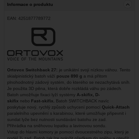
Informace o produktu
EAN:
4251877789772
Výrobce:
Ortovox Switchback 27:
je unikátní svojí nízkou váhou. Tento
skialpinistický batoh váží
pouze 890 g
a má přitom
plnohodnotný zádový systém, do kterého se nezachytává sníh.
Je použita 3D pěna, která dobře rozkládá váhu po zádech.
Batoh umožňuje fixaci lyží systémy
A-skifix,
D-
skifix
nebo
Fast-skifix.
Batoh SWITCHBACK navíc
poskytuje nový, rychlý způsob uchycení
pomocí
Quick-Attach
paralelního upevnění s karabinou, které umožňuje připevnit i
sundat lyže bez nutnosti sundávání batohu ze zad.
Přihrádka na sněhovou lopatku a lavinovou sondu.
Vstup do hlavní komory je pomocí dvoucestného zipu, který je
podél ¾ zad. Batoh tak lze položit předkem do sněhu a otevřít.