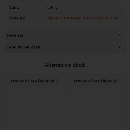
Váha
890 g
Varianty
Barva: black raven
Barva: glacier grey
Recenze
Pro vkládání recenzí je nutné se přihlásit.
Tabulky velikostí
Recenze
Alternativní zboží
Nebyla přidána žádná recenze.
Ortovox Free Rider 20 S
Ortovox Free Rider 22