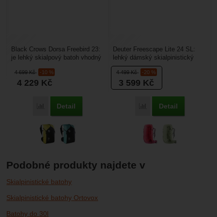
Black Crows Dorsa Freebird 23:
Deuter Freescape Lite 24 SL:
je lehký skialpový batoh vhodný
lehký dámský skialpinistický
na freeridové lyžování a
batoh na zimní výpravy. Batoh je
4 699
Kč
-10 %
4 499
Kč
-20 %
skialpinismus....
přizpůsobený...
4 229
Kč
3 599
Kč
Detail
Detail
Porovnat
Porovnat
Podobné produkty najdete v
Skialpinistické batohy
Skialpinistické batohy Ortovox
Batohy do 30l