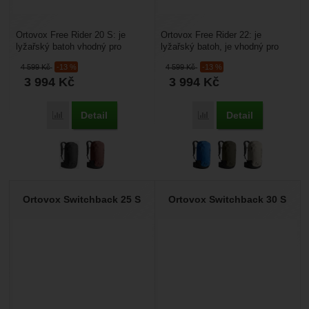
Ortovox Free Rider 20 S: je
Ortovox Free Rider 22: je
lyžařský batoh vhodný pro
lyžařský batoh, je vhodný pro
skialpinismus a freeridové
skialpinismus a freeridové
4 599
Kč
-13 %
4 599
Kč
-13 %
lyžování. Batoh je vhodný...
lyžování. Má objem...
3 994
Kč
3 994
Kč
Detail
Detail
Porovnat
Porovnat
Ortovox Switchback 25 S
Ortovox Switchback 30 S