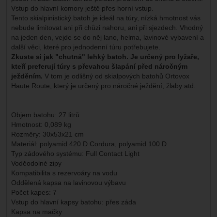
Vstup do hlavní komory ještě přes horní vstup.
Tento skialpinistický batoh je ideál na túry, nízká hmotnost vás
nebude limitovat ani při chůzi nahoru, ani při sjezdech. Vhodný
na jeden den, vejde se do něj lano, helma, lavinové vybavení a
další věci, které pro jednodenní túru potřebujete.
Zkuste si jak "chutná" lehký batoh. Je určený pro lyžaře,
kteří preferují túry s převahou šlapání před náročným
ježděním.
V tom je odlišný od skialpových batohů Ortovox
Haute Route, který je určený pro náročné ježdění, žlaby atd.
Objem batohu: 27 litrů
Hmotnost: 0,089 kg
Rozměry: 30x53x21 cm
Materiál: polyamid 420 D Cordura, polyamid 100 D
Typ zádového systému: Full Contact Light
Voděodolné zipy
Kompatibilita s rezervoáry na vodu
Oddělená kapsa na lavinovou výbavu
Počet kapes: 7
Vstup do hlavní kapsy batohu: přes záda
Kapsa na mačky