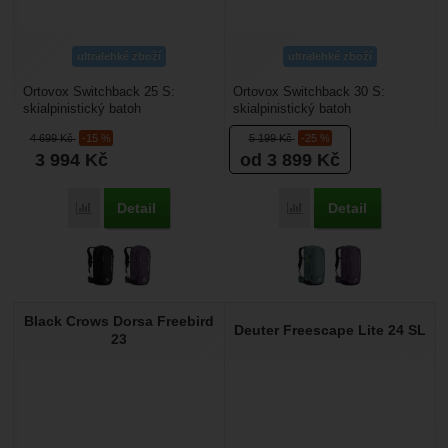
ultralehké zboží
ultralehké zboží
Ortovox Switchback 25 S:
Ortovox Switchback 30 S:
skialpinistický batoh
skialpinistický batoh
přizpůsobený pro lidi s kratší
přizpůsobený pro lidi s kratší
4 699
Kč
-15 %
5 199
Kč
-25 %
délkou zad 36 - 44 cm....
délkou zad 36 - 44 cm....
3 994
Kč
od 3 899
Kč
Detail
Detail
Porovnat
Porovnat
Black Crows Dorsa Freebird
Deuter Freescape Lite 24 SL
23