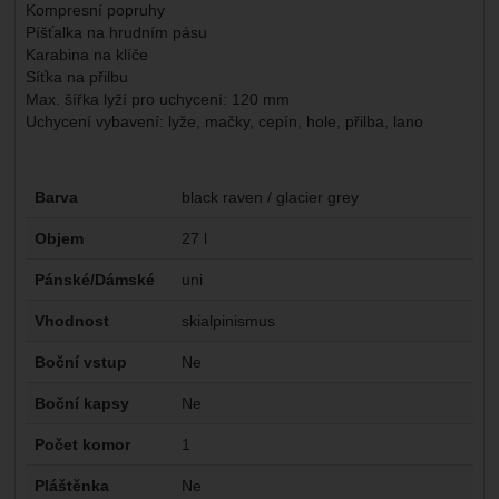
Kompresní popruhy
Píšťalka na hrudním pásu
Karabina na klíče
Síťka na přilbu
Max. šířka lyží pro uchycení: 120 mm
Uchycení vybavení: lyže, mačky, cepín, hole, přilba, lano
Parametry
Barva
black raven / glacier grey
Objem
27 l
Pánské/Dámské
uni
Vhodnost
skialpinismus
Boční vstup
Ne
Boční kapsy
Ne
Počet komor
1
Pláštěnka
Ne