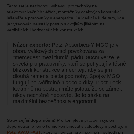
Tento set je nezbytnou výbavou pro techniky na
telekomunikačních věžích, montážníky ocelových konstrukcí,
lešenáře a pracovníky v energetice. Je ideální všude tam, kde
je vyžadován neustálý postup s dvojitým jištěním na
vertikálních i horizontálních konstrukcích.
Názor experta:
Petzl Absorbica-Y MGO je v
oboru výškových prací považována za
"mercedes" mezi tlumiči pádů. 80cm verze je
skvělá pro pracovníky, kteří se pohybují v těsné
blízkosti konstrukce a nechtějí, aby se jim
dlouhá ramena pletla pod nohy. Spojky MGO
fungují neuvěřitelně hladce a díky Triact-Lock
karabině na postroji máte jistotu, že se zámek
nikdy nechtěně neotevře. Je to sázka na
maximální bezpečnost a ergonomii.
Související doporučení:
Pro kompletní pracovní systém
doporučujeme tento tlumič kombinovat s celotělovým postrojem
Petzl AVAO FAST
, který je navržen pro maximální pohodlí při