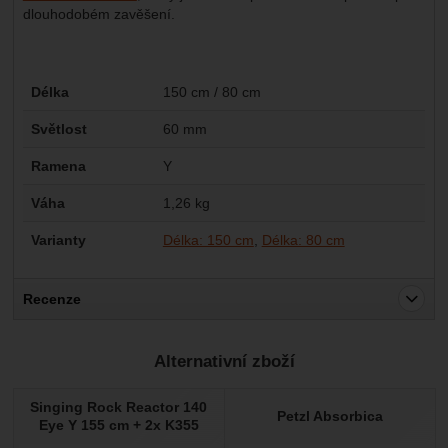
dlouhodobém zavěšení.
Parametry
Délka
150 cm / 80 cm
Světlost
60 mm
Ramena
Y
Váha
1,26 kg
Varianty
Délka: 150 cm
Délka: 80 cm
Recenze
Pro vkládání recenzí je nutné se přihlásit.
Alternativní zboží
Recenze
Singing Rock Reactor 140
Nebyla přidána žádná recenze.
Petzl Absorbica
Eye Y 155 cm + 2x K355