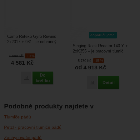
doporučujeme!
Camp Retexo Gyro Rewind
2x2017 + 981 - je ochranný
Singing Rock Reactor 140 Y +
prostředek proti pádu z výšky -
2xK355 – je pracovní tlumič
párací tlumič pádů...
5 090
Kč
-10 %
pádů s lanyardem do Y a dvěma
5 780
Kč
-15 %
4 581
Kč
spojkami typu...
od 4 913
Kč
Do
Porovnat
košíku
Detail
Porovnat
Podobné produkty najdete v
Tlumiče pádů
Petzl - pracovní tlumiče pádů
Zachycovače pádů