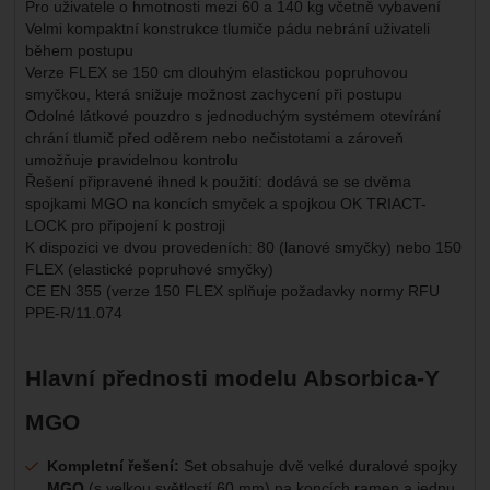
Pro uživatele o hmotnosti mezi 60 a 140 kg včetně vybavení
Velmi kompaktní konstrukce tlumiče pádu nebrání uživateli
během postupu
Verze FLEX se 150 cm dlouhým elastickou popruhovou
smyčkou, která snižuje možnost zachycení při postupu
Odolné látkové pouzdro s jednoduchým systémem otevírání
chrání tlumič před oděrem nebo nečistotami a zároveň
umožňuje pravidelnou kontrolu
Řešení připravené ihned k použití: dodává se se dvěma
spojkami MGO na koncích smyček a spojkou OK TRIACT-
LOCK pro připojení k postroji
K dispozici ve dvou provedeních: 80 (lanové smyčky) nebo 150
FLEX (elastické popruhové smyčky)
CE EN 355 (verze 150 FLEX splňuje požadavky normy RFU
PPE-R/11.074
Hlavní přednosti modelu Absorbica-Y
MGO
Kompletní řešení:
Set obsahuje dvě velké duralové spojky
MGO
(s velkou světlostí 60 mm) na koncích ramen a jednu