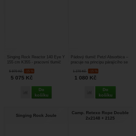
Singing Rock Reactor 140 Eye Y
Pádový tlumič Petzl Absorbica –
155 cm K355 - pracovní tlumič
pracuje na principu párajícího se
pádů pracující na principu
švu. Je určen pro výškové
5 970
Kč
-15 %
1 270
Kč
-15 %
párajícího se...
pracovníky,...
5 075
Kč
1 080
Kč
Do
Do
Porovnat
Porovnat
košíku
košíku
Camp. Retexo Rope Double
Singing Rock Joule
2x2148 + 2125