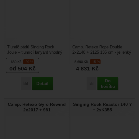
Tlumič pádů Singing Rock
Camp. Retexo Rope Double
Joule – tlumící lanyard vhodný
2x2148 + 2125 135 cm - je lehký
pro práci na lávkách nebo
ochranný prostředek proti pádu z
630
Kč
-20 %
5 690
Kč
-15 %
konstrukcích, kde
výšky - párací...
od 504
Kč
4 831
Kč
se chodí.Hodí...
Do
Detail
Porovnat
Porovnat
košíku
Camp. Retexo Gyro Rewind
Singing Rock Reactor 140 Y
2x2017 + 981
+ 2xK355