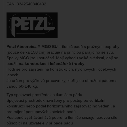
EAN:
3342540846432
Výrobce:
Petzl Absorbica Y MGO EU
– tlumič pádů s pružnými popruhy
(pouze délka 150 cm) pracuje na principu párajícího se švu.
Spojky MGO jsou součástí. Mají výhodu velké světlosti, dají se
použít
na konstrukce i lešenářské trubky
.
Hodí se pro zajištění na konstrukcích, nylonových i ocelových
lanech.
Je určen pro výškové pracovníky, kteří jsou ohroženi pádem s
váhou 60-140 kg.
Typ spojovací prostředek s tlumičem pádu
Spojovací prostředek navržený pro postup po vertikální
konstrukci nebo podél horizontálního zajišťovacího vedení, a
pro míjení postupových kotvících bodů
Postupné vytrhávání švů popruhu tlumiče snižuje rázovou sílu
působící na uživatele v případě pádu