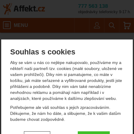
777 563 138
objednávky telefonicky 9-17 h.
Košík
MENU
Uživatel
Vyhledáván
Délka: 
Zachycovače pádů
Tlumiče pádů
Affekt.cz
Práce ve výškách
Petzl Absorbica Y MGO EU
Souhlas s cookies
Petzl Absorbica Y MGO EU
Aby se vám u nás co nejlépe nakupovalo, používáme my a
někteří naši partneři tzv. cookies (malé soubory, uložené ve
vašem prohlížeči). Díky nim si pamatujeme, co máte v
Fotografie
košíku, jak máte seřazené a vyfiltrované produkty, jestli jste
přihlášeni a podobně. Díky nim vám také nenabízíme
nevhodnou reklamu a pomáhají nám například i v
analýzách, které používáme k dalšímu zlepšování webu.
Potřebujeme ale váš souhlas s jejich zpracováváním.
Děkujeme, že nám ho dáte, a slibujeme, že k vašim datům
budeme chovat zodpovědně.
Nastavení souhlasů s kategoriemi