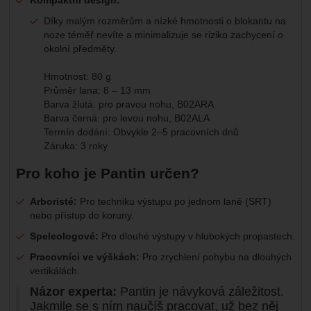
Díky malým rozměrům a nízké hmotnosti o blokantu na
noze téměř nevíte a minimalizuje se riziko zachycení o
okolní předměty.
Hmotnost: 80 g
Průměr lana: 8 – 13 mm
Barva žlutá: pro pravou nohu, B02ARA
Barva černá: pro levou nohu, B02ALA
Termín dodání: Obvykle 2–5 pracovních dnů
Záruka: 3 roky
Pro koho je Pantin určen?
Arboristé:
Pro techniku výstupu po jednom laně (SRT)
nebo přístup do koruny.
Speleologové:
Pro dlouhé výstupy v hlubokých propastech.
Pracovníci ve výškách:
Pro zrychlení pohybu na dlouhých
vertikálách.
Názor experta:
Pantin je návyková záležitost.
Jakmile se s ním naučíš pracovat, už bez něj