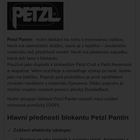
Výrobce:
Petzl Pantin
: nožní blokant na nohu s inovovanou vačkou,
která má samočistící drážku, navíc je z lepšího – zesíleného
materiálu než předchozí model. Nově má plastovou západku,
která drží lano v blokantu.
Používá jako doplněk k blokantům Petzl Croll a Petzl Ascension
a stupačce. Velmi urychluje a usnadňuje výstup po laně, lezete
jako na žebříku. Popruh pod podrážkou je proti opotřebení
chráněn návlekem z materiálu Dyneema. Délku popruhu je
možné snadno nastavit pomocí přezky DoubleBack.
Nožní stoupací blokant Petzl Pantin nepatří mezi osobní
ochranné pomůcky (OOP).
Hlavní přednosti blokantu Petzl Pantin
Zvýšení efektivity výstupu:
Používá se jako doplněk k ručnímu (např.
Ascension
) a