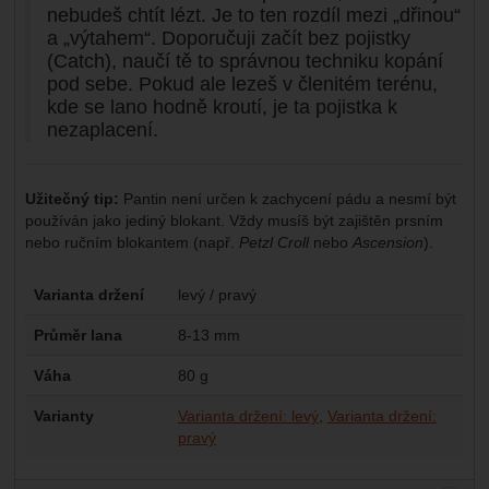
nebudeš chtít lézt. Je to ten rozdíl mezi „dřinou“
a „výtahem“. Doporučuji začít bez pojistky
(Catch), naučí tě to správnou techniku kopání
pod sebe. Pokud ale lezeš v členitém terénu,
kde se lano hodně kroutí, je ta pojistka k
nezaplacení.
Užitečný tip:
Pantin není určen k zachycení pádu a nesmí být
používán jako jediný blokant. Vždy musíš být zajištěn prsním
nebo ručním blokantem (např.
Petzl Croll
nebo
Ascension
).
Parametry
Varianta držení
levý / pravý
Průměr lana
8-13 mm
Váha
80 g
Varianty
Varianta držení: levý
Varianta držení:
pravý