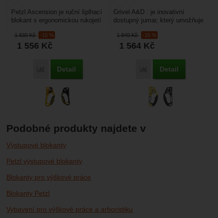
Petzl Ascension je ruční šplhací
Grivel A&D : je inovativní
blokant s ergonomickou rukojetí
dostupný jumar, který umožňuje
určený pro bezpečné výstupy po
stoupání i slanění. V rukojeti je
1 830
Kč
-15 %
1 840
Kč
-15 %
laně...
otvor,...
1 556
Kč
1 564
Kč
Detail
Detail
Porovnat
Porovnat
Podobné produkty najdete v
Výstupové blokanty
Petzl výstupové blokanty
Blokanty pro výškové práce
Blokanty Petzl
Vybavení pro výškové práce a arboristiku