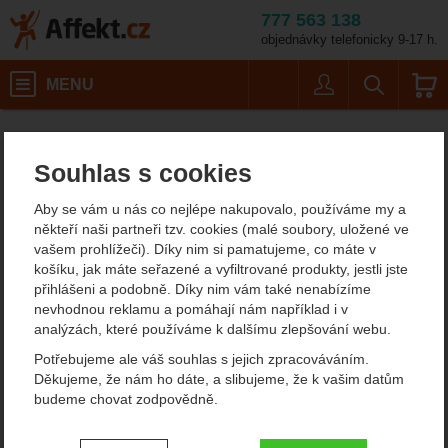
777 563 138
objednávky telefonicky 9-17 h.
Košík
MENU
Uživatel
Vyhledáván
Varianta držení: levý
Blokanty
Výstupové blokanty
Affekt.cz
Práce ve výškách
Petzl Pantin
Souhlas s cookies
Petzl Pantin
Aby se vám u nás co nejlépe nakupovalo, používáme my a
někteří naši partneři tzv. cookies (malé soubory, uložené ve
vašem prohlížeči). Díky nim si pamatujeme, co máte v
Fotografie
košíku, jak máte seřazené a vyfiltrované produkty, jestli jste
přihlášeni a podobně. Díky nim vám také nenabízíme
nevhodnou reklamu a pomáhají nám například i v
analýzách, které používáme k dalšímu zlepšování webu.
Potřebujeme ale váš souhlas s jejich zpracováváním.
Děkujeme, že nám ho dáte, a slibujeme, že k vašim datům
budeme chovat zodpovědně.
Nastavení souhlasů s kategoriemi