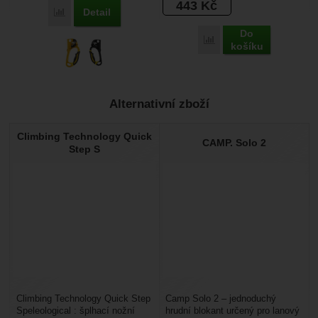
443
Kč
Detail
Porovnat
Do
Porovnat
košíku
Alternativní zboží
Climbing Technology Quick
CAMP. Solo 2
Step S
Climbing Technology Quick Step
Camp Solo 2 – jednoduchý
Speleological : šplhací nožní
hrudní blokant určený pro lanový