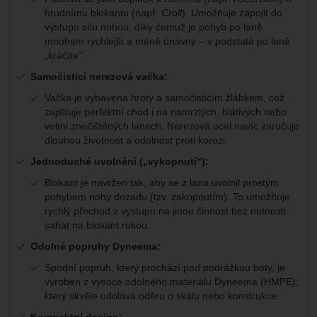
hrudnímu blokantu (např.
Croll
). Umožňuje zapojit do
výstupu sílu nohou, díky čemuž je pohyb po laně
mnohem rychlejší a méně únavný – v podstatě po laně
„kráčíte“.
Samočisticí nerezová vačka:
Vačka je vybavena hroty a samočisticím žlábkem, což
zajišťuje perfektní chod i na namrzlých, blátivých nebo
velmi znečištěných lanech. Nerezová ocel navíc zaručuje
dlouhou životnost a odolnost proti korozi.
Jednoduché uvolnění („vykopnutí“):
Blokant je navržen tak, aby se z lana uvolnil prostým
pohybem nohy dozadu (tzv. zakopnutím). To umožňuje
rychlý přechod z výstupu na jinou činnost bez nutnosti
sahat na blokant rukou.
Odolné popruhy Dyneema:
Spodní popruh, který prochází pod podrážkou boty, je
vyroben z vysoce odolného materiálu Dyneema (HMPE),
který skvěle odolává oděru o skálu nebo konstrukce.
Kompaktní design: