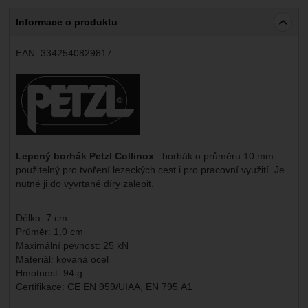
Marketingové
-
abychom vás neobtěžovali nevhodnou
Marketingové
návštěv a zdroje návštěv našich internetových stránek.
.
reklamou
Informace o produktu
Data získaná pomocí těchto cookies zpracováváme
Povoleno
souhrnně a anonymně, takže nejsme schopni identifikovat
konkrétní uživatele našeho webu.
EAN:
3342540829817
Zobrazit
Marketingové cookies používáme my nebo naši partneři,
Výrobce:
abychom vám mohli zobrazit vhodné obsahy nebo reklamy
jak na našich stránkách, tak na stránkách třetích stran.
Lepený borhák Petzl Collinox
: borhák o průměru 10 mm
použitelný pro tvoření lezeckých cest i pro pracovní využití. Je
nutné ji do vyvrtané díry zalepit.
Délka: 7 cm
Průměr: 1,0 cm
Maximální pevnost: 25 kN
Materiál: kovaná ocel
Hmotnost: 94 g
Certifikace: CE EN 959/UIAA, EN 795 A1