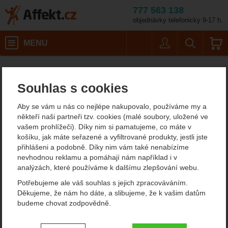
777 563 138
objednávky telefonicky 9-17 h.
Košík
MENU
Uživatel
Vyhledáván
Petzl Collinox
Horolezecké vybavení
Affekt.cz
Vybavení
Borháky a nýty
Souhlas s cookies
Petzl Collinox
Aby se vám u nás co nejlépe nakupovalo, používáme my a
někteří naši partneři tzv. cookies (malé soubory, uložené ve
vašem prohlížeči). Díky nim si pamatujeme, co máte v
Fotografie
košíku, jak máte seřazené a vyfiltrované produkty, jestli jste
přihlášeni a podobně. Díky nim vám také nenabízíme
nevhodnou reklamu a pomáhají nám například i v
analýzách, které používáme k dalšímu zlepšování webu.
Potřebujeme ale váš souhlas s jejich zpracováváním.
Děkujeme, že nám ho dáte, a slibujeme, že k vašim datům
budeme chovat zodpovědně.
Nastavení souhlasů s kategoriemi