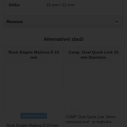
Parametry
Délka
10 mm / 12 mm
Recenze
Pro vkládání recenzí je nutné se přihlásit.
Alternativní zboží
Recenze
Rock Empire Mailona D 10
Camp. Oval Quick Link 10
Nebyla přidána žádná recenze.
mm
mm Stainless
ultralehké zboží
CAMP Oval Quick Link 10mm
nerezová ocel : je majlonka
Rock Empire Mailona D 10 mm:
klasického tvaru z nerezové