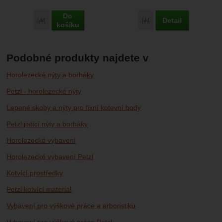
Do
Detail
Porovnat
Porovnat
košíku
Podobné produkty najdete v
Horolezecké nýty a borháky
Petzl - horolezecké nýty
Lepené skoby a nýty pro fixní kotevní body
Petzl jistící nýty a borháky
Horolezecké vybavení
Horolezecké vybavení Petzl
Kotvící prostředky
Petzl kotvící materiál
Vybavení pro výškové práce a arboristiku