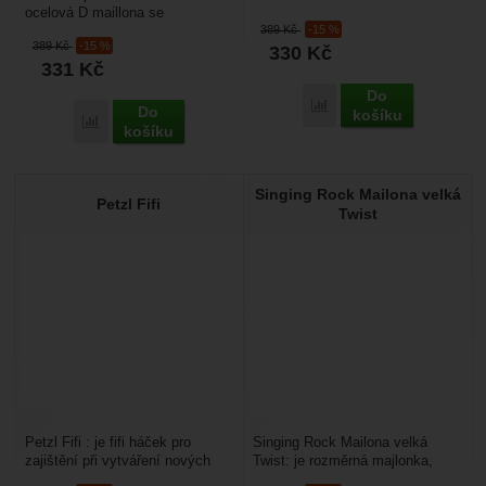
ocelová D maillona se
oceli. Hodí se pro...
389
Kč
-15 %
šroubovacím zámkem. pojistka
389
Kč
-15 %
330
Kč
zámku maticová po dotažení...
331
Kč
Do
Porovnat
Do
košíku
Porovnat
košíku
Singing Rock Mailona velká
Petzl Fifi
Twist
Petzl Fifi : je fifi háček pro
Singing Rock Mailona velká
zajištění při vytváření nových
Twist: je rozměrná majlonka,
cest odspodu nebo pro technické
která se hodí do míst, kdy