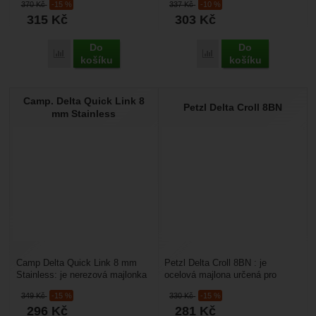
370
Kč
-15 %
337
Kč
-10 %
lezení....
potřebujete oddělit...
315
Kč
303
Kč
Do
Do
Porovnat
Porovnat
košíku
košíku
Camp. Delta Quick Link 8
Petzl Delta Croll 8BN
mm Stainless
Camp Delta Quick Link 8 mm
Petzl Delta Croll 8BN : je
Stainless: je nerezová majlonka
ocelová majlona určená pro
v delta tvaru z oceli. Ideální pro
pracovní využití. Má šroubovací
349
Kč
-15 %
330
Kč
-15 %
kotvení...
pojistku proti...
296
Kč
281
Kč