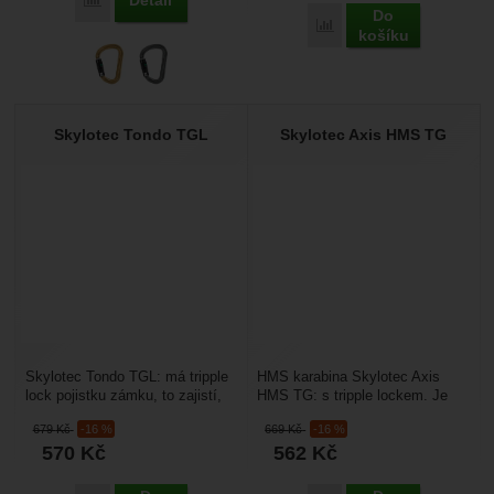
Detail
Porovnat
Do
Porovnat
košíku
Skylotec Tondo TGL
Skylotec Axis HMS TG
Skylotec Tondo TGL: má tripple
HMS karabina Skylotec Axis
lock pojistku zámku, to zajistí,
HMS TG: s tripple lockem. Je
že karabina je vždy spolehlivě
zajímavá pro své velké rozměry.
679
Kč
-16 %
669
Kč
-16 %
zavřená...
Patří mezi největší...
570
Kč
562
Kč