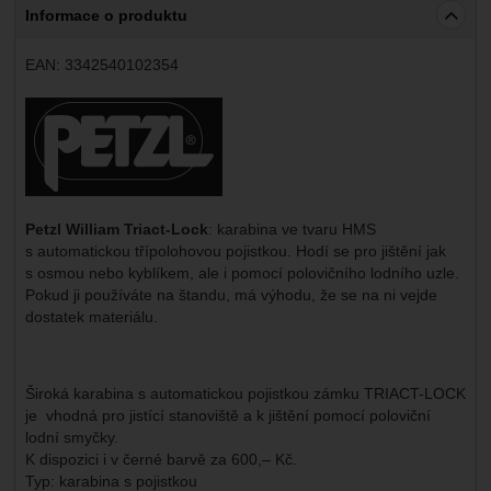
Informace o produktu
EAN:
3342540102354
Výrobce:
Petzl William Triact-Lock
: karabina ve tvaru HMS
s automatickou třípolohovou pojistkou. Hodí se pro jištění jak
s osmou nebo kyblíkem, ale i pomocí polovičního lodního uzle.
Pokud ji používáte na štandu, má výhodu, že se na ni vejde
dostatek materiálu.
Široká karabina s automatickou pojistkou zámku TRIACT-LOCK
je vhodná pro jistící stanoviště a k jištění pomocí poloviční
lodní smyčky.
K dispozici i v černé barvě za 600,– Kč.
Typ: karabina s pojistkou