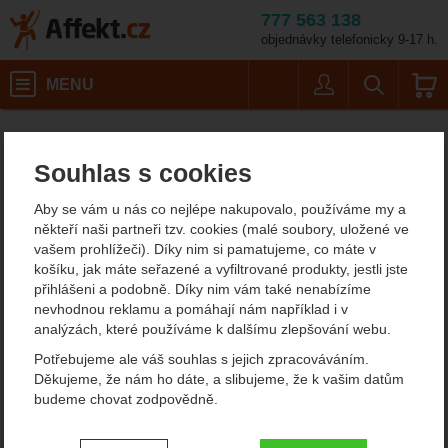
777 563 138
objednávky telefonicky 9-17 h.
Košík
MENU
Uživatel
Vyhledáván
Barva: grey
Horolezecké vybavení
Karabiny
HMS karabiny
Affekt.cz
Vybavení
Petzl William Triact-Lock
Souhlas s cookies
Petzl William Triact-Lock
Aby se vám u nás co nejlépe nakupovalo, používáme my a
někteří naši partneři tzv. cookies (malé soubory, uložené ve
vašem prohlížeči). Díky nim si pamatujeme, co máte v
Fotografie
košíku, jak máte seřazené a vyfiltrované produkty, jestli jste
přihlášeni a podobně. Díky nim vám také nenabízíme
nevhodnou reklamu a pomáhají nám například i v
analýzách, které používáme k dalšímu zlepšování webu.
Potřebujeme ale váš souhlas s jejich zpracováváním.
Děkujeme, že nám ho dáte, a slibujeme, že k vašim datům
budeme chovat zodpovědně.
Nastavení souhlasů s kategoriemi