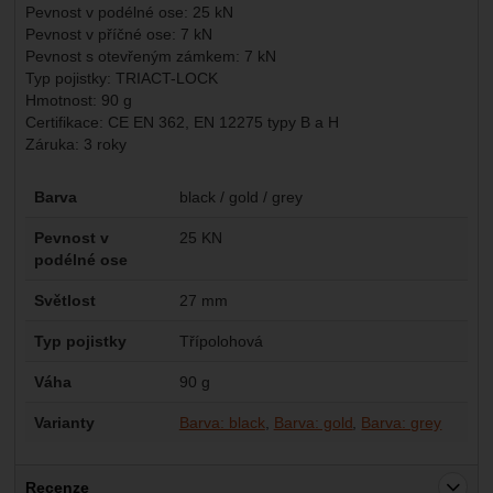
Pevnost v podélné ose: 25 kN
Pevnost v příčné ose: 7 kN
Pevnost s otevřeným zámkem: 7 kN
Typ pojistky: TRIACT-LOCK
Hmotnost: 90 g
Certifikace: CE EN 362, EN 12275 typy B a H
Záruka: 3 roky
Parametry
Barva
black / gold / grey
Pevnost v
25 KN
podélné ose
Světlost
27 mm
Typ pojistky
Třípolohová
Váha
90 g
Varianty
Barva: black
Barva: gold
Barva: grey
Recenze