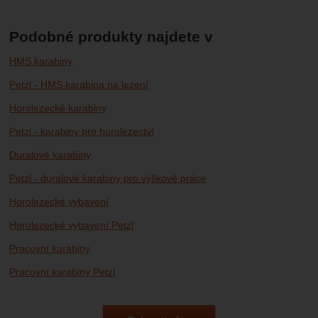
Podobné produkty najdete v
HMS karabiny
Petzl - HMS karabina na lezení
Horolezecké karabiny
Petzl - karabiny pro horolezectví
Duralové karabiny
Petzl - duralové karabiny pro výškové práce
Horolezecké vybavení
Horolezecké vybavení Petzl
Pracovní karabiny
Pracovní karabiny Petzl
Vybavení pro výškové práce a arboristiku
Vybavení pro výškové práce Petzl