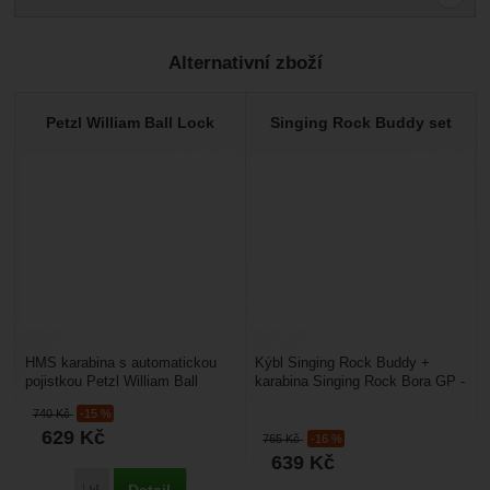
Pro vkládání recenzí je nutné se přihlásit.
Alternativní zboží
Recenze
Nebyla přidána žádná recenze.
Petzl William Ball Lock
Singing Rock Buddy set
HMS karabina s automatickou
Kýbl Singing Rock Buddy +
pojistkou Petzl William Ball
karabina Singing Rock Bora GP -
Lock: karabina s pojistkou ve
klasický jistící kýbl určený na
740
Kč
-15 %
tvaru HMS se hodí...
slaňování i jištění...
629
Kč
765
Kč
-16 %
639
Kč