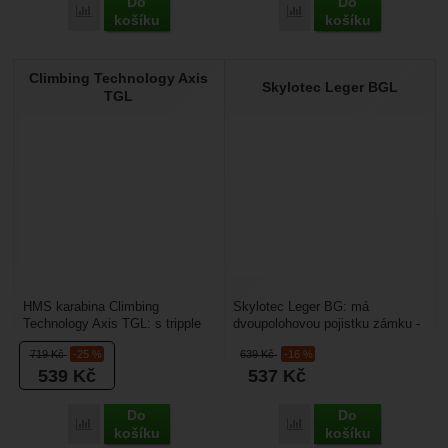
Do
Do
Porovnat
Porovnat
košíku
košíku
Climbing Technology Axis
Skylotec Leger BGL
TGL
HMS karabina Climbing
Skylotec Leger BG: má
Technology Axis TGL: s tripple
dvoupolohovou pojistku zámku -
lockem a příčkou proti přetočení.
unikát. Nejdříve ji musíte
719
Kč
-25 %
639
Kč
-16 %
Je zajímavá pro...
stáhnout jako u Tripple...
539
Kč
537
Kč
Do
Do
Porovnat
Porovnat
košíku
košíku