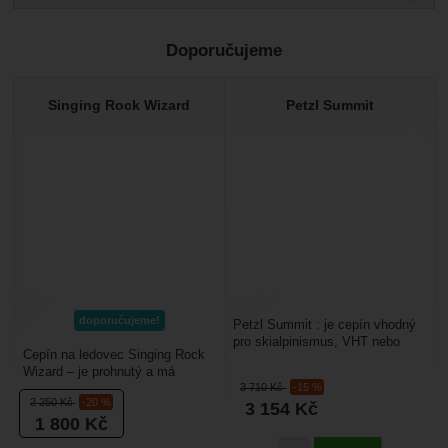
Pro vkládání recenzí je nutné se přihlásit.
Doporučujeme
Recenze
Nebyla přidána žádná recenze.
Singing Rock Wizard
Petzl Summit
doporučujeme!
Petzl Summit : je cepín vhodný
pro skialpinismus, VHT nebo
Cepín na ledovec Singing Rock
turistiku.Hlava je kovaná-
Wizard – je prohnutý a má
ocelová, je tedy...
3 710
Kč
-15 %
zdrsněnou rukojeť s ukončením
2 250
Kč
-20 %
3 154
Kč
bodcem. Je určen...
1 800
Kč