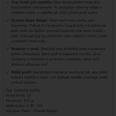
Tvar hrotů pro stabilitu:
Dva široké přední hroty jsou
horizontálně orientované. To poskytuje výborný vztlak v
měkkém sněhu a stabilitu při chůzi přímo proti svahu.
Systém Alpen Adapt:
Petzl navrhl své mačky jako
stavebnici. Pokud si v budoucnu koupíš boty s drážkou na
patě nebo na špičce, nemusíš kupovat celé nové mačky –
stačí dokoupit jiný typ předního nebo zadního vázání (např.
Leverlock Universel
).
Antibott v ceně:
Součástí jsou podložky proti nabalování
sněhu (Antisnow), které patří k nejlepším na trhu. Jsou
vyrobeny z odolného a pružného materiálu, který sníh
doslova odhazuje pryč.
Nízký profil:
Konstrukce maček je navržena tak, aby noha
byla co nejblíže k zemi, což zvyšuje stabilitu a snižuje riziko
zvrtnutí kotníku.
Typ: turistické mačky
Počet hrotů: 12
Hmotnost: 875 g
Velikost bot: € 36 – 50
Výrobce: Petzl – Charlet Moser