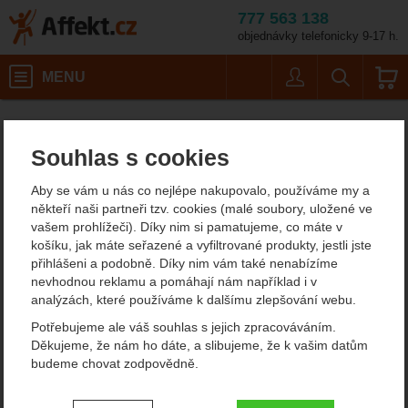
777 563 138
objednávky telefonicky 9-17 h.
Košík
MENU
Uživatel
Vyhledáván
Petzl Vasak FlexLock
Horolezecké vybavení
Mačky
Affekt.cz
Vybavení
Turistické mačky
Souhlas s cookies
Petzl Vasak FlexLock
Aby se vám u nás co nejlépe nakupovalo, používáme my a
někteří naši partneři tzv. cookies (malé soubory, uložené ve
vašem prohlížeči). Díky nim si pamatujeme, co máte v
Fotografie
košíku, jak máte seřazené a vyfiltrované produkty, jestli jste
přihlášeni a podobně. Díky nim vám také nenabízíme
nevhodnou reklamu a pomáhají nám například i v
analýzách, které používáme k dalšímu zlepšování webu.
Potřebujeme ale váš souhlas s jejich zpracováváním.
Děkujeme, že nám ho dáte, a slibujeme, že k vašim datům
předchozí
n
budeme chovat zodpovědně.
Nastavení souhlasů s kategoriemi