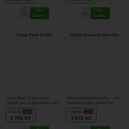
Do
Do
Porovnat
Porovnat
košíku
košíku
Camp Peak 12 Alu
Black Diamond Neve Pro
Camp Peak 12 Alu – jsou
Black Diamond Neve Pro – jsou
vhodné pro skialpinistické boty
hliníkové mačky určené pro
nebo tvrdé turistické boty se
skialpinismus, které vás
4 690
Kč
-20 %
4 599
Kč
-20 %
zoubkem na patě....
zaujmou nízkou hmotností....
3 752
Kč
3 675
Kč