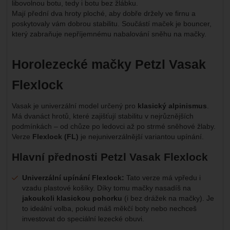
libovolnou botu, tedy i botu bez žlábku.
Mají přední dva hroty ploché, aby dobře držely ve firnu a
poskytovaly vám dobrou stabilitu. Součástí maček je bouncer,
který zabraňuje nepříjemnému nabalování sněhu na mačky.
Horolezecké mačky Petzl Vasak
Flexlock
Vasak je univerzální model určený pro
klasický alpinismus
.
Má dvanáct hrotů, které zajišťují stabilitu v nejrůznějších
podmínkách – od chůze po ledovci až po strmé sněhové žlaby.
Verze
Flexlock (FL)
je nejuniverzálnější variantou upínání.
Hlavní přednosti Petzl Vasak Flexlock
Univerzální upínání Flexlock:
Tato verze má vpředu i
vzadu plastové košíky. Díky tomu mačky nasadíš na
jakoukoli klasickou pohorku
(i bez drážek na mačky). Je
to ideální volba, pokud máš měkčí boty nebo nechceš
investovat do speciální lezecké obuvi.