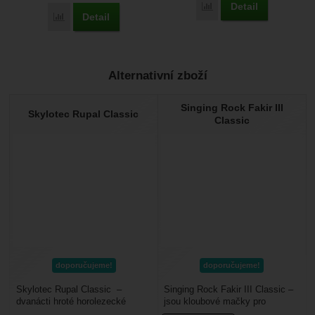
Detail
Porovnat
Detail
Porovnat
Alternativní zboží
Singing Rock Fakir III
Skylotec Rupal Classic
Classic
doporučujeme!
doporučujeme!
Skylotec Rupal Classic –
Singing Rock Fakir III Classic –
dvanácti hroté horolezecké
jsou kloubové mačky pro
mačky. Vhodné pro lezení
ledovcovou turistiku, hodí se na