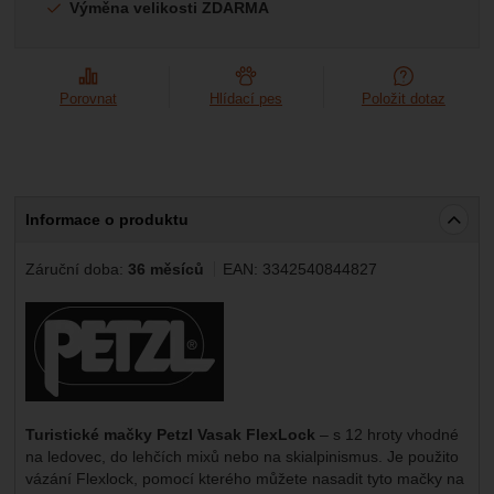
Marketingové
-
abychom vás neobtěžovali nevhodnou
Výměna velikosti ZDARMA
Marketingové
návštěv a zdroje návštěv našich internetových stránek.
.
reklamou
Data získaná pomocí těchto cookies zpracováváme
Povoleno
souhrnně a anonymně, takže nejsme schopni identifikovat
konkrétní uživatele našeho webu.
Porovnat
Hlídací pes
Položit dotaz
Zobrazit
Marketingové cookies používáme my nebo naši partneři,
abychom vám mohli zobrazit vhodné obsahy nebo reklamy
jak na našich stránkách, tak na stránkách třetích stran.
Informace o produktu
Záruční doba:
36 měsíců
EAN:
3342540844827
Výrobce:
Turistické mačky Petzl Vasak FlexLock
– s 12 hroty vhodné
na ledovec, do lehčích mixů nebo na skialpinismus. Je použito
vázání Flexlock, pomocí kterého můžete nasadit tyto mačky na