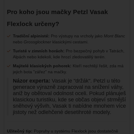
Pro koho jsou mačky Petzl Vasak
Flexlock určeny?
Tradiční alpinisté:
Pro výstupy na vrcholy jako
Mont Blanc
nebo
Grossglockner
klasickými cestami.
Turisté v zimních horách:
Pro bezpečný pohyb v Tatrách,
Alpách nebo kdekoli, kde hrozí zledovatělý terén.
Majitelé klasických pohorek:
Kteří nechtějí řešit, zda má
jejich bota "zářez" na mačky.
Názor experta:
Vasak je "držák". Petzl u této
generace výrazně zapracoval na snížení váhy,
aniž by obětoval odolnost oceli. Pokud plánuješ
klasickou turistiku, kde se občas objeví strmější
sněhový výšvih, Vasak ti nabídne mnohem více
jistoty než odlehčené desetihroté modely.
Užitečný tip:
Popruhy u systému Flexlock jsou dostatečně