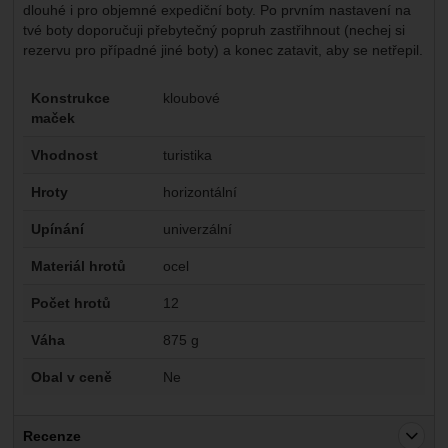
dlouhé i pro objemné expediční boty. Po prvním nastavení na
tvé boty doporučuji přebytečný popruh zastřihnout (nechej si
rezervu pro případné jiné boty) a konec zatavit, aby se netřepil.
Parametry
Konstrukce
kloubové
maček
Vhodnost
turistika
Hroty
horizontální
Upínání
univerzální
Materiál hrotů
ocel
Počet hrotů
12
Váha
875 g
Obal v ceně
Ne
Recenze