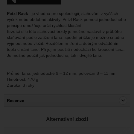
Petzl Rack
: je vhodná pro speleologii, slaňování z vyšších
výšek nebo obdobné aktivity. Petzl Rack pomocí jednoduchého
principu umožňuje určit rychlost klesání.
Brzdící sílu této slaňovací brzdy je možno nastavit v průběhu
slaňování podle zatížení lana: spodní příčku je možno snadno
vyjmout nebo vložit. Rozdělením tření a dobrým odváděním
tepla chrání lano. Při jejím použití nedochází ke kroucení lana.
Je možné použít jak jednoduché, tak i dvojité lano.
Průměr lana: jednoduché 9 – 12 mm, poloviční 8 – 11 mm
Hmotnost: 470 g
Záruka: 3 roky
Recenze
Pro vkládání recenzí je nutné se přihlásit.
Alternativní zboží
Recenze
Nebyla přidána žádná recenze.