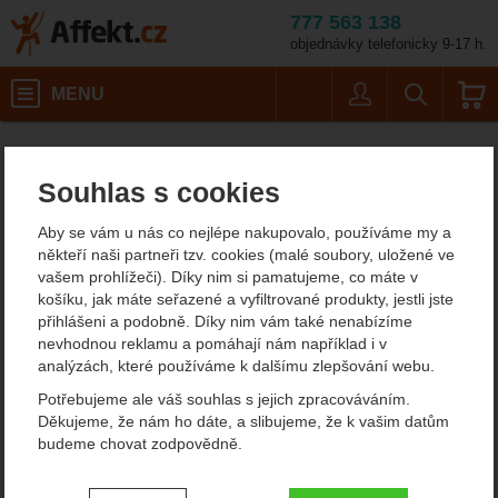
777 563 138
objednávky telefonicky 9-17 h.
Košík
MENU
Uživatel
Vyhledáván
Petzl Rack
Horolezecké vybavení
Affekt.cz
Vybavení
Jisticí potřeby
Souhlas s cookies
Petzl Rack
Aby se vám u nás co nejlépe nakupovalo, používáme my a
někteří naši partneři tzv. cookies (malé soubory, uložené ve
vašem prohlížeči). Díky nim si pamatujeme, co máte v
Fotografie
košíku, jak máte seřazené a vyfiltrované produkty, jestli jste
přihlášeni a podobně. Díky nim vám také nenabízíme
nevhodnou reklamu a pomáhají nám například i v
analýzách, které používáme k dalšímu zlepšování webu.
Potřebujeme ale váš souhlas s jejich zpracováváním.
Děkujeme, že nám ho dáte, a slibujeme, že k vašim datům
budeme chovat zodpovědně.
Nastavení souhlasů s kategoriemi