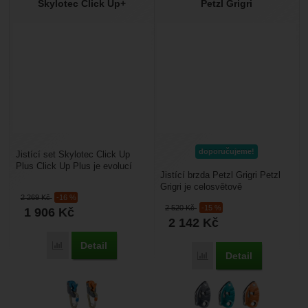
Skylotec Click Up+
Petzl Grigri
doporučujeme!
Jistící set Skylotec Click Up
Plus Click Up Plus je evolucí
Jistící brzda Petzl Grigri Petzl
konceptu poloautomatického
Grigri je celosvětově
jistítka (s asistovaným...
2 269
Kč
-16 %
nejoblíbenější jistítko s
2 520
Kč
-15 %
1 906
Kč
asistovanou blokací,...
2 142
Kč
Detail
Porovnat
Detail
Porovnat