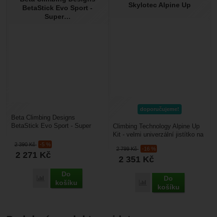
Skylotec Alpine Up
BetaStick Evo Sport -
Super…
doporučujeme!
Beta Climbing Designs
BetaStick Evo Sport - Super
Climbing Technology Alpine Up
Standard: je teleskopické šáhlo,
Kit - velmi univerzální jistítko na
které použijete na...
jištění prvolezce nebo
2 390
Kč
-5 %
2 799
Kč
-16 %
druholezce pro...
2 271
Kč
2 351
Kč
Do
Do
Porovnat
košíku
Porovnat
košíku