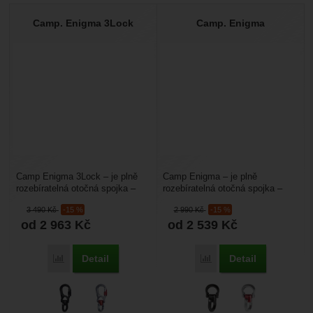
Nebyla přidána žádná recenze.
Camp. Enigma 3Lock
Camp. Enigma
Camp Enigma 3Lock – je plně
Camp Enigma – je plně
rozebíratelná otočná spojka –
rozebíratelná otočná spojka –
obratlík, která zamezuje
obratlík, která zamezuje
3 490
Kč
-15 %
2 990
Kč
-15 %
kroucení lana, který...
kroucení lana. Má velká...
od 2 963
Kč
od 2 539
Kč
Detail
Detail
Porovnat
Porovnat