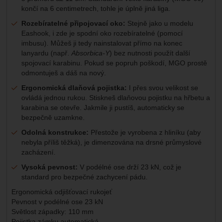
končí na 6 centimetrech, tohle je úplně jiná liga.
Rozebíratelné připojovací oko:
Stejně jako u modelu
Eashook, i zde je spodní oko rozebíratelné (pomocí
imbusu). Můžeš ji tedy nainstalovat přímo na konec
lanyardu (např.
Absorbica-Y
) bez nutnosti použít další
spojovací karabinu. Pokud se popruh poškodí, MGO prostě
odmontuješ a dáš na nový.
Ergonomická dlaňová pojistka:
I přes svou velikost se
ovládá jednou rukou. Stiskneš dlaňovou pojistku na hřbetu a
karabina se otevře. Jakmile ji pustíš, automaticky se
bezpečně uzamkne.
Odolná konstrukce:
Přestože je vyrobena z hliníku (aby
nebyla příliš těžká), je dimenzována na drsné průmyslové
zacházení.
Vysoká pevnost:
V podélné ose drží 23 kN, což je
standard pro bezpečné zachycení pádu.
Ergonomická odjišťovací rukojeť
Pevnost v podélné ose 23 kN
Světlost západky: 110 mm
Pojistka zámku automatická