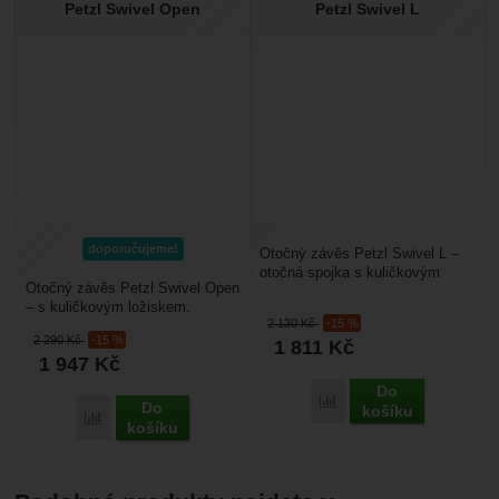
Petzl Swivel Open
Petzl Swivel L
doporučujeme!
Otočný závěs Petzl Swivel L –
otočná spojka s kuličkovým
Otočný závěs Petzl Swivel Open
ložiskem. Nezpůsobuje kroucení
– s kuličkovým ložiskem.
lana. Pracovní...
2 130
Kč
-15 %
Zabraňuje kroucení lana nebo
2 290
Kč
-15 %
1 811
Kč
jiných pracovních...
1 947
Kč
Do
Porovnat
Do
košíku
Porovnat
košíku