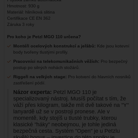
Hmotnost: 930 g
Materiál: hliníková slitina
Certifikace CE EN 362
Záruka 3 roky
Pro koho je Petzl MGO 110 určena?
Montéři ocelových konstrukcí a jeřábů:
Kde jsou kotevní
body tvořeny tlustými profily.
Pracovníci na telekomunikačních věžích:
Pro bezpečný
postup po silných nohách stožárů.
Riggeři na velkých stage:
Pro kotvení do hlavních nosníků
zastřešení pódií.
Názor experta:
Petzl MGO 110 je
specializovaný nástroj. Musíš počítat s tím, že
váží přes kilogram, takže mít dvě takové na "Y"
lanyardě už se v postroji pronese. Ale v
momentě, kdy stojíš u tlusté trubky, kterou
klasické "háky" neobejmou, je tohle jediná
bezpečná cesta. Systém "Open" je u Petzlu
skvělý bonus – investice do této spojky je