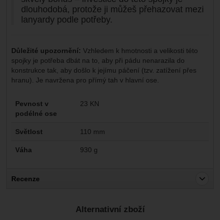
dlouhodobá, protože ji můžeš přehazovat mezi
lanyardy podle potřeby.
Důležité upozornění:
Vzhledem k hmotnosti a velikosti této
spojky je potřeba dbát na to, aby při pádu nenarazila do
konstrukce tak, aby došlo k jejímu páčení (tzv. zatížení přes
hranu). Je navržena pro přímý tah v hlavní ose.
Parametry
Pevnost v
23 KN
podélné ose
Světlost
110 mm
Váha
930 g
Recenze
Pro vkládání recenzí je nutné se přihlásit.
Alternativní zboží
Recenze