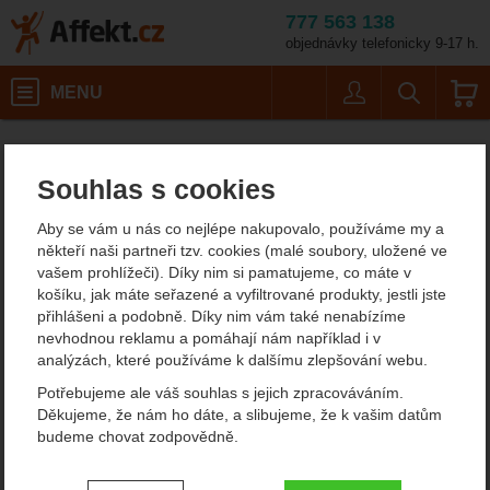
777 563 138
objednávky telefonicky 9-17 h.
Košík
MENU
Uživatel
Vyhledáván
Petzl MGO Open 11
Kotevní prostředky
Affekt.cz
Práce ve výškách
Kotevní spojky
Souhlas s cookies
Petzl MGO Open 110
Aby se vám u nás co nejlépe nakupovalo, používáme my a
někteří naši partneři tzv. cookies (malé soubory, uložené ve
vašem prohlížeči). Díky nim si pamatujeme, co máte v
Fotografie
košíku, jak máte seřazené a vyfiltrované produkty, jestli jste
přihlášeni a podobně. Díky nim vám také nenabízíme
nevhodnou reklamu a pomáhají nám například i v
analýzách, které používáme k dalšímu zlepšování webu.
Potřebujeme ale váš souhlas s jejich zpracováváním.
Děkujeme, že nám ho dáte, a slibujeme, že k vašim datům
budeme chovat zodpovědně.
Nastavení souhlasů s kategoriemi