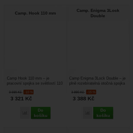
Camp. Enigma 3Lock
Camp. Hook 110 mm
Double
Camp Hook 110 mm – je
Camp Enigma 3Lock Double – je
pracovní spojka se světlostí 110
plně rozebíratelná otočná spojka
mm vhodná pro výškové práce,
– obratlík, která zamezuje
3 690
Kč
-10 %
3 990
Kč
-15 %
kde se potřebujete...
kroucení lana,...
3 321
Kč
3 388
Kč
Do
Do
Porovnat
Porovnat
košíku
košíku