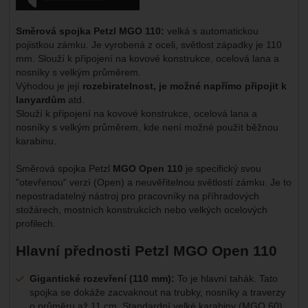
Směrová spojka Petzl MGO 110:
velká s automatickou
pojistkou zámku. Je vyrobená z oceli, světlost západky je 110
mm. Slouží k připojení na kovové konstrukce, ocelová lana a
nosníky s velkým průměrem.
Výhodou je její
rozebiratelnost, je možné napřímo připojit k
lanyardům
atd.
Slouží k připojení na kovové konstrukce, ocelová lana a
nosníky s velkým průměrem, kde není možné použít běžnou
karabinu.
Směrová spojka Petzl
MGO Open 110
je specifický svou
"otevřenou" verzí (Open) a neuvěřitelnou světlostí zámku. Je to
nepostradatelný nástroj pro pracovníky na příhradových
stožárech, mostních konstrukcích nebo velkých ocelových
profilech.
Hlavní přednosti Petzl MGO Open 110
Gigantické rozevření (110 mm):
To je hlavní tahák. Tato
spojka se dokáže zacvaknout na trubky, nosníky a traverzy
o průměru až 11 cm. Standardní velké karabiny (MGO 60)