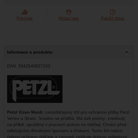
Marketingové
-
abychom vás neobtěžovali nevhodnou
Marketingové
návštěv a zdroje návštěv našich internetových stránek.
.
reklamou
Data získaná pomocí těchto cookies zpracováváme
Povoleno
souhrnně a anonymně, takže nejsme schopni identifikovat
Porovnat
Hlídací pes
Položit dotaz
konkrétní uživatele našeho webu.
Zobrazit
Marketingové cookies používáme my nebo naši partneři,
abychom vám mohli zobrazit vhodné obsahy nebo reklamy
jak na našich stránkách, tak na stránkách třetích stran.
Informace o produktu
EAN:
3342540827103
Výrobce:
Petzl Vizen Mesh:
celoobličejový štít pro ochranné přilby Petzl
Vertex a Strato. Snadno se přidělá. Má dvě polohy: zvednutý
na přilbě, spuštěný v pracovní poloze na obličeji. Chrání před
odletujícími dřevěnými šponami a třískami. Tento štít nabízí
úplnou ochranu obličeje a zároveň zajišťuje dobrou viditelnost.