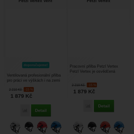
Petzl Vertex Vent
Petzl Vertex
doporučujeme!
Pracovní přilba Petzl Vertex
Petzl Vertex je osvědčená
Ventilovaná profesionální přilba
ochranná přilba navržená
pro práci ve výškách i na zemi
speciálně pro pracovníky...
2 210
Kč
-15 %
Petzl Vertex Vent je vysoce
2 210
Kč
-15 %
1 879
Kč
komfortní...
1 879
Kč
Detail
Porovnat
Detail
Porovnat