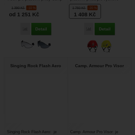
Ares. Snadno se upevní na
práce a arboristiku. Velikost je
1 390
Kč
-10 %
1 760
Kč
-20 %
helmu pomocí...
nastavitelná...
od 1 251
Kč
1 408
Kč
Detail
Detail
Porovnat
Porovnat
Singing Rock Flash Aero
Camp. Armour Pro Visor
Singing Rock Flash Aero: je
Camp. Armour Pro Visor: je