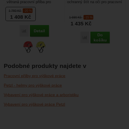
větraná pracovní přilba pro
ochranný štít na oči pro pracovní
výškové práce a arboristiku - má
přilby Camp Armour Pro. Snadno
1 760
Kč
-20 %
větrací otvory....
se upevní...
1 408
Kč
1 690
Kč
-15 %
1 435
Kč
Detail
Porovnat
Do
Porovnat
košíku
Podobné produkty najdete v
Pracovní přilby pro výškové práce
Petzl - helmy pro výškové práce
Vybavení pro výškové práce a arboristiku
Vybavení pro výškové práce Petzl