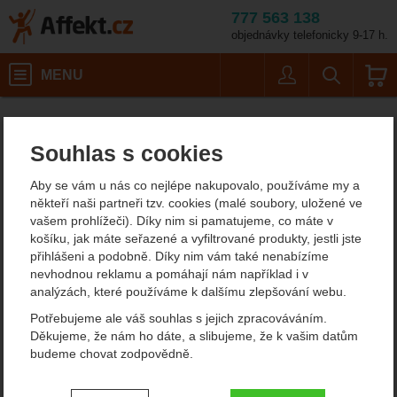
777 563 138
objednávky telefonicky 9-17 h.
Košík
MENU
Uživatel
Vyhledáván
Petzl Vizen Mesh
Affekt.cz
Práce ve výškách
Pracovní přilby
Souhlas s cookies
Petzl Vizen Mesh
Aby se vám u nás co nejlépe nakupovalo, používáme my a
někteří naši partneři tzv. cookies (malé soubory, uložené ve
vašem prohlížeči). Díky nim si pamatujeme, co máte v
Fotografie
košíku, jak máte seřazené a vyfiltrované produkty, jestli jste
přihlášeni a podobně. Díky nim vám také nenabízíme
nevhodnou reklamu a pomáhají nám například i v
analýzách, které používáme k dalšímu zlepšování webu.
Potřebujeme ale váš souhlas s jejich zpracováváním.
Děkujeme, že nám ho dáte, a slibujeme, že k vašim datům
budeme chovat zodpovědně.
Nastavení souhlasů s kategoriemi