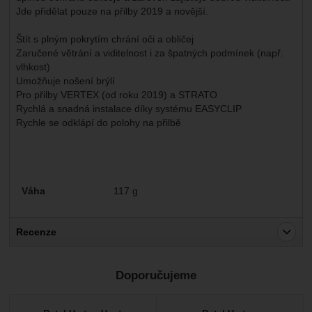
Jde přidělat pouze na přilby 2019 a novější.
Štít s plným pokrytím chrání oči a obličej
Zaručené větrání a viditelnost i za špatných podmínek (např.
vlhkost)
Umožňuje nošení brýlí
Pro přilby VERTEX (od roku 2019) a STRATO
Rychlá a snadná instalace díky systému EASYCLIP
Rychle se odklápí do polohy na přilbě
Parametry
Váha
117 g
Recenze
Pro vkládání recenzí je nutné se přihlásit.
Doporučujeme
Recenze
Nebyla přidána žádná recenze.