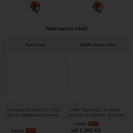
Alternativní zboží
Petzl Vizir
CAMP. Skylor Plus
Ochranný štít Petzl Vizir Petzl
CAMP Skylor Plus: je vhodná
Vizir je ergonomický ochranný
pro práci ve výškách. Je určena
štít navržený pro integraci s
pro práci na plošinách,
1 490
Kč
-15 %
pracovními...
záchranáře, stožárech,...
od 1 265
Kč
1 400
Kč
-15 %