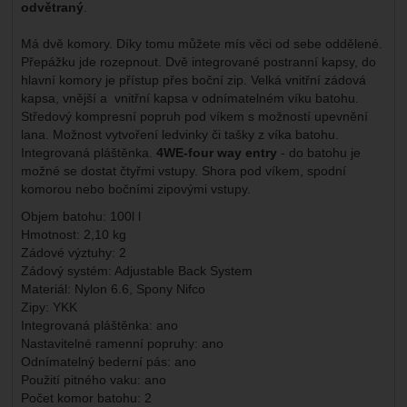
odvětraný
.
Má dvě komory. Díky tomu můžete mís věci od sebe oddělené.
Přepážku jde rozepnout. Dvě integrované postranní kapsy, do
hlavní komory je přístup přes boční zip. Velká vnitřní zádová
kapsa, vnější a vnitřní kapsa v odnímatelném víku batohu.
Středový kompresní popruh pod víkem s možností upevnění
lana. Možnost vytvoření ledvinky či tašky z víka batohu.
Integrovaná pláštěnka.
4WE-four way entry
- do batohu je
možné se dostat čtyřmi vstupy. Shora pod víkem, spodní
komorou nebo bočními zipovými vstupy.
Objem batohu: 100l l
Hmotnost: 2,10 kg
Zádové výztuhy: 2
Zádový systém: Adjustable Back System
Materiál: Nylon 6.6, Spony Nifco
Zipy: YKK
Integrovaná pláštěnka: ano
Nastavitelné ramenní popruhy: ano
Odnímatelný bederní pás: ano
Použití pitného vaku: ano
Počet komor batohu: 2