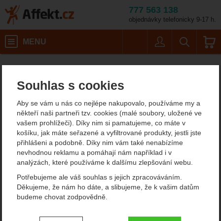
777 563 138
objednávky telefonicky 9-17 h.
Košík
MENU
Uživatel
Vyhledáván
Barva: černá
Trekové batohy (60-80 l)
Affekt.cz
Batohy
Pinguin Explorer 100
Souhlas s cookies
Pinguin Explorer 100
Aby se vám u nás co nejlépe nakupovalo, používáme my a
turistický batoh
někteří naši partneři tzv. cookies (malé soubory, uložené ve
vašem prohlížeči). Díky nim si pamatujeme, co máte v
4.5
košíku, jak máte seřazené a vyfiltrované produkty, jestli jste
přihlášeni a podobně. Díky nim vám také nenabízíme
Fotografie
doporučujeme!
nevhodnou reklamu a pomáhají nám například i v
analýzách, které používáme k dalšímu zlepšování webu.
Potřebujeme ale váš souhlas s jejich zpracováváním.
Děkujeme, že nám ho dáte, a slibujeme, že k vašim datům
budeme chovat zodpovědně.
Nastavení souhlasů s kategoriemi