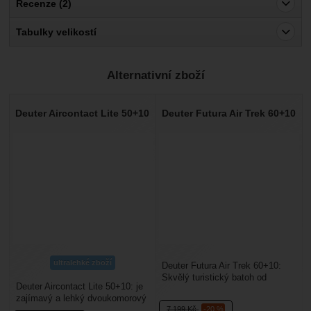
Recenze (2)
Pro vkládání recenzí je nutné se přihlásit.
Tabulky velikostí
Recenze
Alternativní zboží
Ověřený zákazník
15. 5. 2024 07:11
Deuter Aircontact Lite 50+10
Deuter Futura Air Trek 60+10
Velikost
Ověřený zákazník
8. 3. 2023 12:56
Cenově přijatelný, ale kvalita srovnatelná např. s německými
Deutery apod.
ultralehké zboží
Deuter Futura Air Trek 60+10:
Skvělý turistický batoh od
Deuter Aircontact Lite 50+10: je
německé značky Deuter, je
zajímavý a lehký dvoukomorový
ideální volbou na...
7 199
Kč
-20 %
trekový batoh. Má dvě zipem