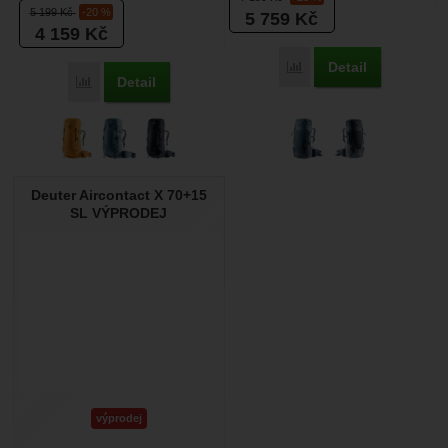
5 199
Kč
-20 %
5 759
Kč
dělené komory,...
4 159
Kč
Detail
Porovnat
Detail
Porovnat
Deuter Aircontact X 70+15
SL VÝPRODEJ
výprodej