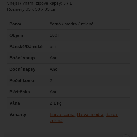
Vnější / vnitřní zipové kapsy: 3 / 1
Rozměry:93 x 38 x 33 cm
Parametry
Barva
černá / modrá / zelená
Objem
100 l
Pánské/Dámské
uni
Boční vstup
Ano
Boční kapsy
Ano
Počet komor
2
Pláštěnka
Ano
Váha
2,1 kg
Varianty
Barva: černá
Barva: modrá
Barva:
zelená