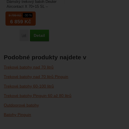
Dámský trekový batoh Deuter
Aircontact X 70+15 SL –
dvoukomorový batoh o velikosti
9 799
Kč
-30 %
85 litrů uzpůsobený...
6 859
Kč
Detail
Porovnat
Podobné produkty najdete v
Trekové batohy nad 70 litrů
Trekové batohy nad 70 litrů Pinguin
Trekové batohy 60-100 litrů
Trekové batohy Pinguin 60 až 80 litrů
Outdoorové batohy
Batohy Pinguin