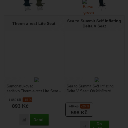
Sea to Summit Self Inflating
Therm-a-rest Lite Seat
Delta V Seat
Samonafukovací
Sea to Summit Self Inflating
sedátko Therm-a-rest Lite Seat –
Delta V Seat: Obdélníkové
je vyroben ze stejného materiálu
samonafukovací sedátko, které
1 050
Kč
-15 %
jako samonafukovací...
vám zajistí pohodlí...
893
Kč
748
Kč
-20 %
598
Kč
Detail
Porovnat
Do
Porovnat