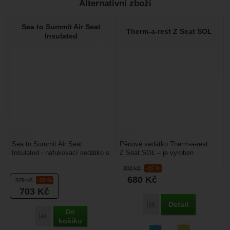
Alternativní zboží
Nebyla přidána žádná recenze.
Sea to Summit Air Seat
Therm-a-rest Z Seat SOL
Insulated
Sea to Summit Air Seat
Pěnové sedátko Therm-a-rest
Insulated - nafukovací sedátko s
Z Seat SOL – je vyroben
izolací, která je použita také u
z perforované pěny. Vyniká
800
Kč
-15 %
oceňovaných...
nízkou váhou a vysokou...
680
Kč
879
Kč
-20 %
703
Kč
Detail
Porovnat
Do
Porovnat
košíku