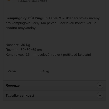
Kempingový stůl Pinguin Table M –
skládácí stolek určený
pro kempingové účely. Má pevnou, ocelovou konstrukci. Je
snadno omyvatelný.
Nosnost: 30 Kg
Rozměr: 80×60×69 cm
Konstrukce: 16 mm ocelová trubka / práškové lakování
Parametry
Váha
3,4 kg
Recenze
Pro vkládání recenzí je nutné se přihlásit.
Tabulky velikostí
Recenze