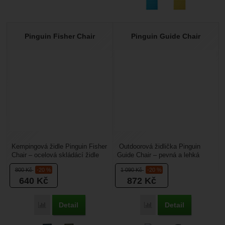
Pinguin Fisher Chair
Pinguin Guide Chair
Kempingová židle Pinguin Fisher
Outdoorová židlička Pinguin
Chair – ocelová skládácí židle
Guide Chair – pevná a lehká
potažená polyesterem. Nosnost
kempingová židlička s ocelovou
800
Kč
-20 %
1 090
Kč
-20 %
je až 120 kg,...
konstrukcí. Rozměry:...
640
Kč
872
Kč
Detail
Detail
Porovnat
Porovnat