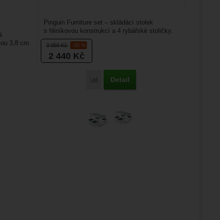
Pinguin Furniture set – skládácí stolek
s hliníkovou konstrukcí a 4 rybářské stoličky.
á
Jsou určené pro...
kou 3,8 cm.
3 050
Kč
-20 %
2 440
Kč
Detail
Porovnat