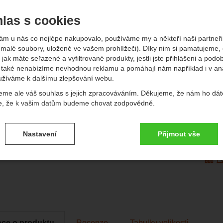
edchozí
násl
Půvo
13 
las s cookies
1
ám u nás co nejlépe nakupovalo, používáme my a někteří naši partneři 
(
9 0
(malé soubory, uložené ve vašem prohlížeči). Díky nim si pamatujeme,
Dostup
Extern
 jak máte seřazené a vyfiltrované produkty, jestli jste přihlášeni a podo
také nenabízíme nevhodnou reklamu a pomáhají nám například i v an
užíváme k dalšímu zlepšování webu.
eme ale váš souhlas s jejich zpracováváním. Děkujeme, že nám ho dát
e, že k vašim datům budeme chovat zodpovědně.
afie
Do
vení souhlasů s kategoriemi cookies
Vý
Nastavení
Přijmout vše
.
ké
-
bez těchto cookies náš web nebude fungovat
ické
AKTIVNÍ
P
brazit
é cookies umožňují váš průchod nákupním košíkem, porovnávání prod
zbytné funkce.
ční a rozšířené funkce
-
abyste nemuseli vše nastavovat znovu a aby
renční a rozšířené funkce
.
li spojit např. pomocí chatu
eno
ace o produktu
Recenze
Tabulky velikostí