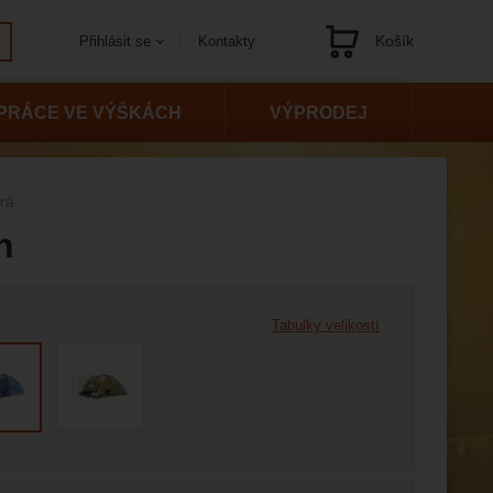
Košík
Kontakty
Přihlásit se
Navigace
PRÁCE VE VÝŠKÁCH
VÝPRODEJ
rá
n
 variantu
Tabulky velikostí