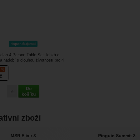
doporučujeme!
ian 4 Person Table Set: lehká a
a nádobí s dlouhou životností pro 4
100%...
0 %
č
Do
Porovnat
košíku
ativní zboží
MSR Elixir 3
Pinguin Summit 3