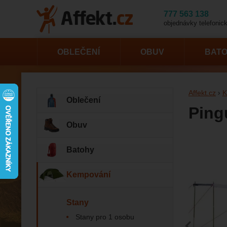
777 563 138
objednávky telefonick
OBLEČENÍ
OBUV
BAT
Affekt.cz
K
Oblečení
Ping
Obuv
Fotogr
Batohy
Kempování
Stany
Stany pro 1 osobu