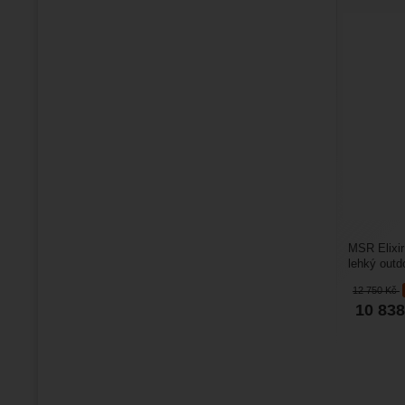
MSR Elixir 
lehký outd
třísezónní.
12 750
Kč
10 83