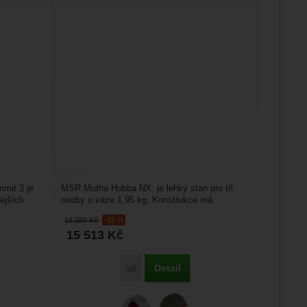
mmit 3 je
MSR Mutha Hubba NX: je lehký stan pro tři
ějších
osoby o váze 1,95 kg. Konstrukce má
2 křížení tyček. Všechny...
18 250
Kč
-15 %
15 513
Kč
Detail
Porovnat