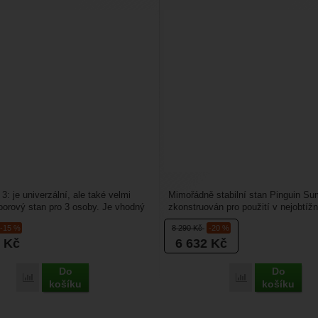
3: je univerzální, ale také velmi
Mimořádně stabilní stan Pinguin Su
oorový stan pro 3 osoby. Je vhodný
zkonstruován pro použití v nejobtížn
..
expedičních a...
-15 %
8 290
Kč
-20 %
8
Kč
6 632
Kč
Do
Do
Porovnat
Porovnat
košíku
košíku