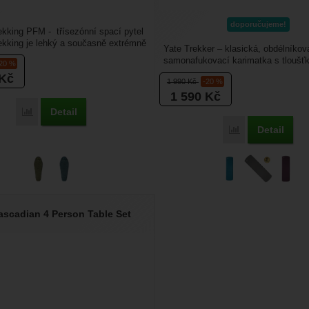
doporučujeme!
ekking PFM - třísezónní spací pytel
ekking je lehký a současně extrémně
Yate Trekker – klasická, obdélníkov
žený...
samonafukovací karimatka s tloušť
-20 %
Je ještě skladná a...
Kč
1 990
Kč
-20 %
1 590
Kč
Detail
Porovnat
Detail
Porovnat
ascadian 4 Person Table Set