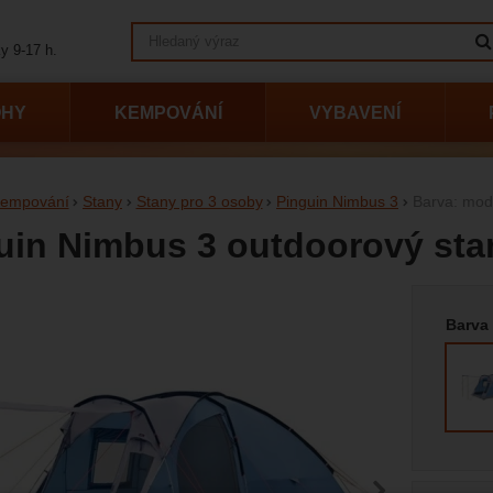
Vyhledávání
y 9-17 h.
OHY
KEMPOVÁNÍ
VYBAVENÍ
empování
Stany
Stany pro 3 osoby
Pinguin Nimbus 3
Barva: mod
uin Nimbus 3 outdoorový sta
Vyberte
afie
Barva