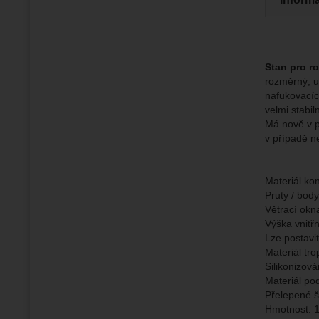
Zo
Díky těm
zapamato
Analyti
Analy
nám zobr
Stan pro r
Povol
rozměrný, u
nafukovacích
velmi stabil
Zo
Tyto coo
Má nově v p
Jejich p
Marketi
v případě n
Marke
Data zís
Povol
nejsme s
Materiál ko
Zo
Pruty / body
Marketin
Větrací okn
vhodné o
Výška vnitř
Lze postavit
Materiál tr
Silikonizov
Materiál po
Přelepené š
Hmotnost: 