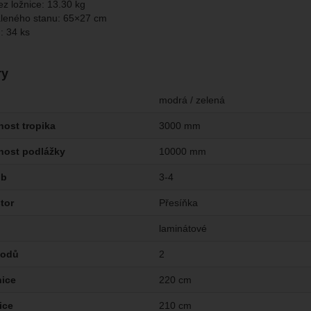
z ložnice: 13.30 kg
leného stanu: 65×27 cm
: 34 ks
ry
modrá / zelená
ost tropika
3000 mm
nost podlážky
10000 mm
ob
3-4
tor
Přesíňka
laminátové
hodů
2
nice
220 cm
ice
210 cm