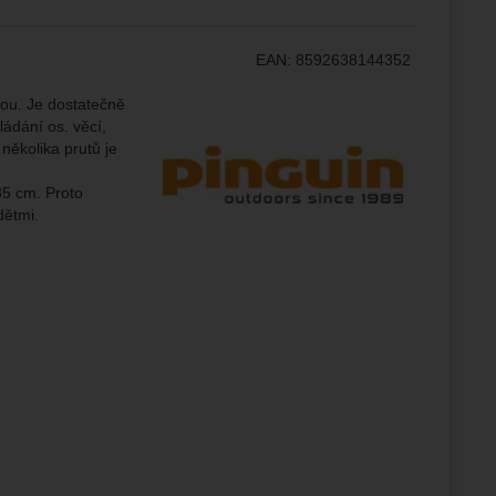
žeme si
EAN:
8592638144352
ožní
.
epšovat
Výrobce:
nou. Je dostatečně
ádání os. věcí,
 několika prutů je
ampaní.
85 cm. Proto
ránek.
dětmi.
že
brazit
stran.