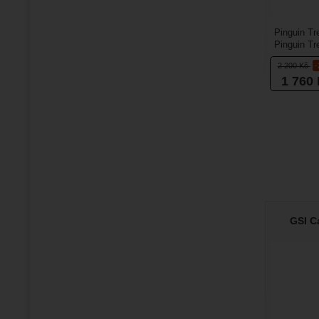
Pinguin Tr
Pinguin Tr
teplý, navr
2 200
Kč
1 760
GSI C