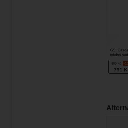
GSI Cascad
odolná sad
osoby ze 
990
Kč
-2
791
K
Altern