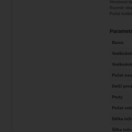
Hmotnost be
Rozměr sba
Počet kolíků
Paramet
Barva
Voděodoln
Voděodol
Počet os
Další pros
Pruty
Počet vc
Délka lož
Šířka ložn