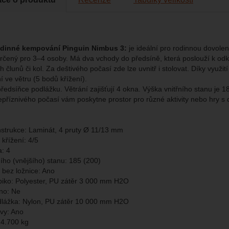
brazit
to cookies vám práci s naším webem dokážeme ještě zpříjemnit. Doká
vat vaše nastavení, mohou vám pomoci s vyplňováním formulářů, um
cké
-
abychom věděli, jak se na webu chováte, a mohli náš web dále zl
tické
azit služby jako je chat a podobně.
odinné kempování Pinguin Nimbus 3:
je ideální pro rodinnou dovole
eno
rčený pro 3–4 osoby. Má dva vchody do předsíně, která poslouží k odkl
 člunů či kol. Za deštivého počasí zde lze uvnitř i stolovat. Díky využití
ní ve větru (5 bodů křížení).
brazit
kies nám umožňují měření výkonu našeho webu i našich reklamních k
ředsíňce podlážku. Větrání zajišťují 4 okna. Výška vnitřního stanu je 1
omocí určujeme počet návštěv a zdroje návštěv našich internetových st
.
ngové
-
abychom vás neobtěžovali nevhodnou reklamou
epříznivého počasí vám poskytne prostor pro různé aktivity nebo hry s 
tingové
kaná pomocí těchto cookies zpracováváme souhrnně a anonymně, tak
eno
chopni identifikovat konkrétní uživatele našeho webu.
nstrukce: Laminát, 4 pruty Ø 11/13 mm
brazit
 křížení: 4/5
gové cookies používáme my nebo naši partneři, abychom vám mohli zo
a: 4
bsahy nebo reklamy jak na našich stránkách, tak na stránkách třetích 
ního (vnějšího) stanu: 185 (200)
 bez ložnice: Ano
opiko: Polyester, PU zátěr 3 000 mm H2O
áno: Ne
dlážka: Nylon, PU zátěr 10 000 mm H2O
vy: Ano
14.700 kg