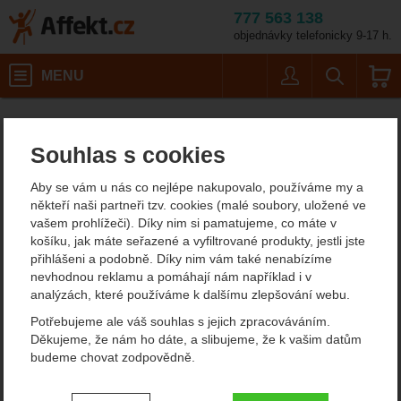
777 563 138
objednávky telefonicky 9-17 h.
Košík
MENU
Uživatel
Vyhledáván
Platypus PlatyPreser
Potřeby na vaření
Kempingové nádobí
Termosky a láhve na pití
Affekt.cz
Kempování
Láhve a vodní vaky
Souhlas s cookies
Platypus PlatyPreserve
Aby se vám u nás co nejlépe nakupovalo, používáme my a
někteří naši partneři tzv. cookies (malé soubory, uložené ve
vašem prohlížeči). Díky nim si pamatujeme, co máte v
Fotografie
košíku, jak máte seřazené a vyfiltrované produkty, jestli jste
přihlášeni a podobně. Díky nim vám také nenabízíme
nevhodnou reklamu a pomáhají nám například i v
analýzách, které používáme k dalšímu zlepšování webu.
Potřebujeme ale váš souhlas s jejich zpracováváním.
Děkujeme, že nám ho dáte, a slibujeme, že k vašim datům
budeme chovat zodpovědně.
Nastavení souhlasů s kategoriemi