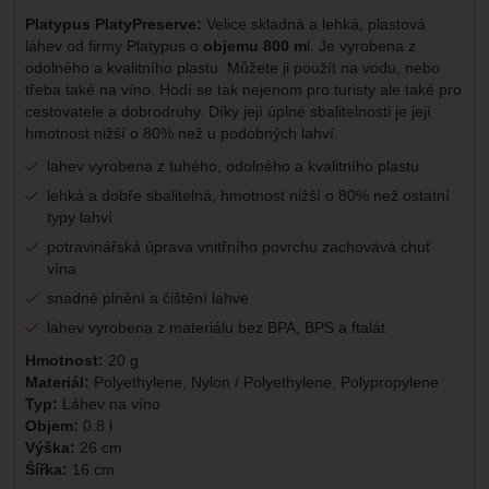
Platypus PlatyPreserve:
Velice skladná a lehká, plastová
láhev od firmy Platypus o
objemu 800 m
l. Je vyrobena z
odolného a kvalitního plastu. Můžete ji použít na vodu, nebo
třeba také na víno. Hodí se tak nejenom pro turisty ale také pro
cestovatele a dobrodruhy. Díky její úplné sbalitelnosti je její
hmotnost nižší o 80% než u podobných lahví.
lahev vyrobena z tuhého, odolného a kvalitního plastu
lehká a dobře sbalitelná, hmotnost nižší o 80% než ostatní
typy lahví
potravinářská úprava vnitřního povrchu zachovává chuť
vína
snadné plnění a čištění lahve
lahev vyrobena z materiálu bez BPA, BPS a ftalát
Hmotnost:
20 g
Materiál:
Polyethylene, Nylon / Polyethylene, Polypropylene
Typ:
Láhev na víno
Objem:
0.8 l
Výška:
26 cm
Šířka:
16 cm