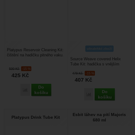
ultralehké zboží
Platypus Reservoir Cleaning Kit:
čištění na hadičku pitného vaku.
Source Weave covered Helix
2 kartáčky, kterými efektivně
Tube Kit: hadička s vnějším
vyčistíte...
500
Kč
-15 %
obalem z odolného pleteného
479
Kč
-15 %
425
Kč
materiálu. Chrání...
407
Kč
Do
Porovnat
Do
košíku
Porovnat
košíku
Esbit láhev na pití Majoris
Platypus Drink Tube Kit
680 ml