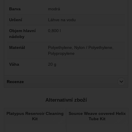
Parametry
Barva
modrá
Určení
Láhve na vodu
Objem hlavní
0,800 l
nádoby
Materiál
Polyethylene, Nylon / Polyethylene,
Polypropylene
Váha
20 g
Recenze
Pro vkládání recenzí je nutné se přihlásit.
Alternativní zboží
Recenze
Platypus Reservoir Cleaning
Source Weave covered Helix
Nebyla přidána žádná recenze.
Kit
Tube Kit