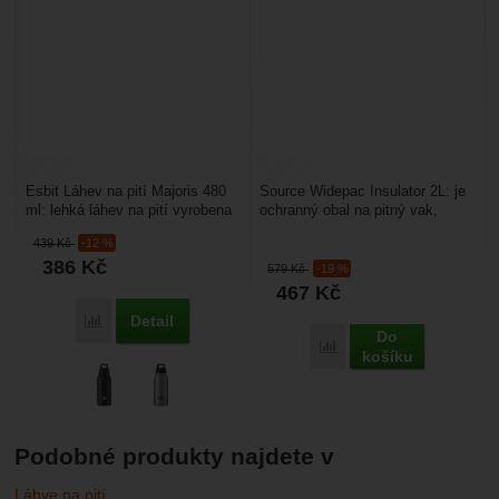
Esbit Láhev na pití Majoris 480
Source Widepac Insulator 2L: je
ml: lehká láhev na pití vyrobena
ochranný obal na pitný vak,
z vysoce kvalitní nerez oceli.
který zpomaluje chladnutí nebo
439
Kč
-12 %
Láhev...
ohřívání nápoje...
386
Kč
579
Kč
-19 %
467
Kč
Detail
Porovnat
Do
Porovnat
košíku
Podobné produkty najdete v
Láhve na pití