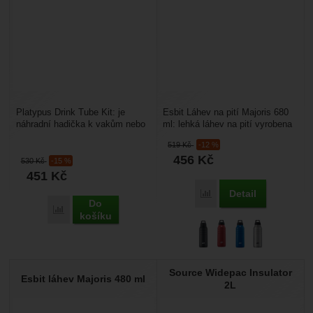
Platypus Drink Tube Kit: je
Esbit Láhev na pití Majoris 680
náhradní hadička k vakům nebo
ml: lehká láhev na pití vyrobena
lahvím Platypus. Je kompatibilní
z vysoce kvalitní nerez oceli.
519
Kč
-12 %
s vaky a lahvemi...
Láhev...
456
Kč
530
Kč
-15 %
451
Kč
Detail
Porovnat
Do
Porovnat
košíku
Source Widepac Insulator
Esbit láhev Majoris 480 ml
2L