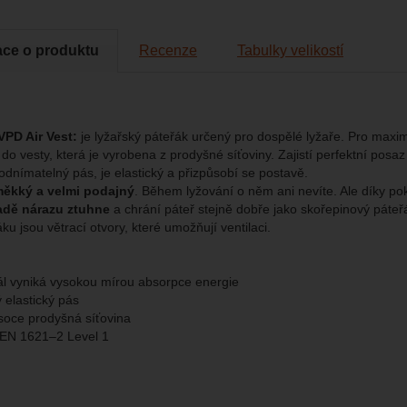
omocí určujeme počet návštěv a zdroje návštěv našich internetových st
.
ngové
-
abychom vás neobtěžovali nevhodnou reklamou
tingové
kaná pomocí těchto cookies zpracováváme souhrnně a anonymně, tak
eno
chopni identifikovat konkrétní uživatele našeho webu.
ace o produktu
Recenze
Tabulky velikostí
brazit
gové cookies používáme my nebo naši partneři, abychom vám mohli zo
bsahy nebo reklamy jak na našich stránkách, tak na stránkách třetích 
VPD Air Vest:
je lyžařský páteřák určený pro dospělé lyžaře. Pro maxi
do vesty, která je vyrobena z prodyšné síťoviny. Zajistí perfektní posaz 
odnímatelný pás, je elastický a přizpůsobí se postavě.
ěkký a velmi podajný
. Během lyžování o něm ani nevíte. Ale díky pok
adě nárazu ztuhne
a chrání páteř stejně dobře jako skořepinový páteř
ku jsou větrací otvory, které umožňují ventilaci.
l vyniká vysokou mírou absorpce energie
 elastický pás
soce prodyšná síťovina
: EN 1621–2 Level 1