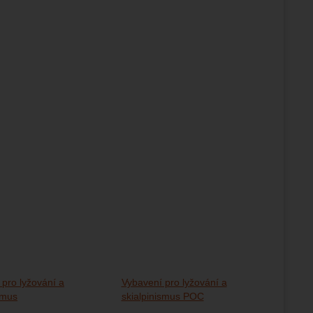
 pro lyžování a
Vybavení pro lyžování a
smus
skialpinismus POC