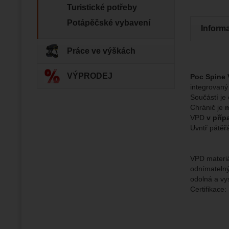
Jejich p
Marketi
Turistické potřeby
Marke
Data zís
Povol
nejsme s
Potápěčské vybavení
Inform
Zo
Marketin
Práce ve výškách
vhodné o
VÝPRODEJ
Poc Spine 
integrovaný 
Součástí je 
Chránič je
m
VPD
v příp
Uvntř pátěřá
VPD materiá
odnímatelný
odolná a vy
Certifikace