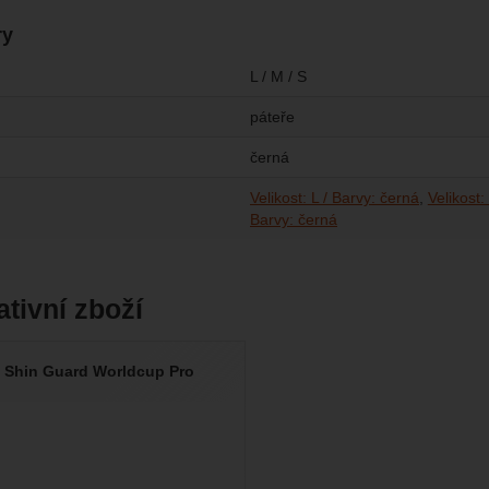
ry
L / M / S
páteře
černá
Velikost: L / Barvy: černá
Velikost:
Barvy: černá
ativní zboží
i Shin Guard Worldcup Pro