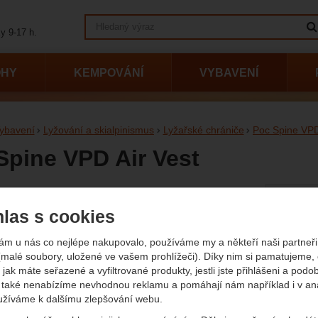
Vyhledávání
y 9-17 h.
OHY
KEMPOVÁNÍ
VYBAVENÍ
ybavení
Lyžování a skialpinismus
Lyžařské chrániče
Poc Spine VPD
Spine VPD Air Vest
Vyberte
afie
Veliko
las s cookies
L
ám u nás co nejlépe nakupovalo, používáme my a někteří naši partneři 
(malé soubory, uložené ve vašem prohlížeči). Díky nim si pamatujeme,
 jak máte seřazené a vyfiltrované produkty, jestli jste přihlášeni a podo
Barvy
také nenabízíme nevhodnou reklamu a pomáhají nám například i v an
užíváme k dalšímu zlepšování webu.
černá