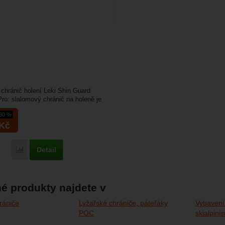
chránič holení Leki Shin Guard
ro: slalomový chránič na holeně je
 dospělé...
-30 %
Kč
Detail
Porovnat
é produkty najdete v
rániče
Lyžařské chrániče, páteřáky
Vybavení
POC
skialpini