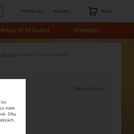
Košík
Kontakty
Přihlásit se
Navigace
PRÁCE VE VÝŠKÁCH
VÝPRODEJ
 Air Vest
Velikost: S / Barvy: černá
 variantu
st
Tabulky velikostí
M
S
tzv.
 co máte
bně. Díky
alýzách,