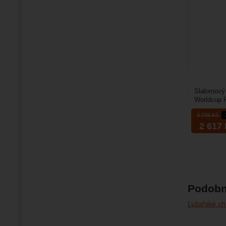
Slalomový 
Worldcup P
určený pro
3 739
Kč
2 617
Podobn
Lyžařské ch