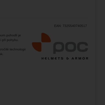
ránek.
že
brazit
EAN:
7325540740517
stran.
Výrobce:
mum pohodlí je
i při pohybu.
ročilé technologii
ák.