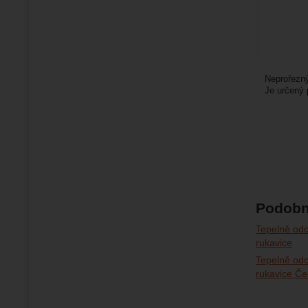
Neprořezný
Je určený 
Prodává se
Podobn
Tepelně odo
rukavice
Tepelně odo
rukavice Če