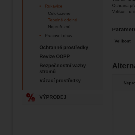
Ochrana př
Rukavice
Velikost: uni
Zo
Celokožené
Marketin
Tepelně odolné
vhodné o
Neprořezné
Paramet
Pracovní obuv
Velikost
Ochranné prostředky
Revize OOPP
Altern
Bezpečnostní vazby
stromů
Vázací prostředky
Nepro
VÝPRODEJ