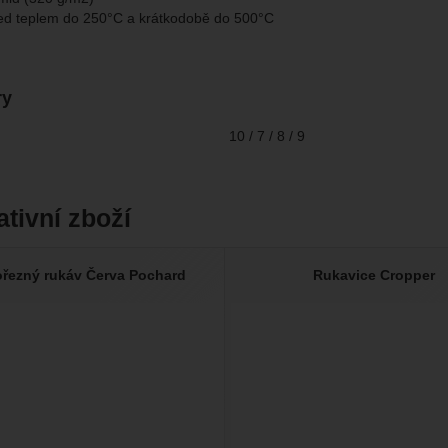
ed teplem do 250°C a krátkodobě do 500°C
brazit
gové cookies používáme my nebo naši partneři, abychom vám mohli zo
bsahy nebo reklamy jak na našich stránkách, tak na stránkách třetích 
ry
10 / 7 / 8 / 9
ativní zboží
řezný rukáv Červa Pochard
Rukavice Cropper