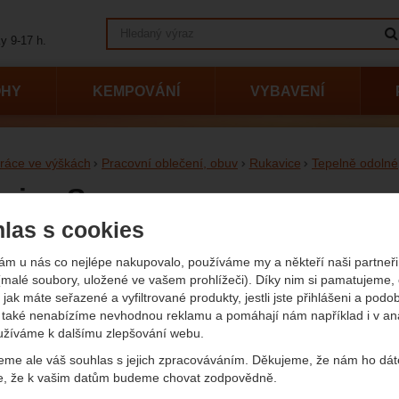
Vyhledávání
y 9-17 h.
OHY
KEMPOVÁNÍ
VYBAVENÍ
ráce ve výškách
Pracovní oblečení, obuv
Rukavice
Tepelně odolné
vice Scaup
las s cookies
1 
afie
ám u nás co nejlépe nakupovalo, používáme my a někteří naši partneři 
(malé soubory, uložené ve vašem prohlížeči). Díky nim si pamatujeme,
(
(1 223
 jak máte seřazené a vyfiltrované produkty, jestli jste přihlášeni a podo
Dostup
2-3 p
také nenabízíme nevhodnou reklamu a pomáhají nám například i v an
užíváme k dalšímu zlepšování webu.
eme ale váš souhlas s jejich zpracováváním. Děkujeme, že nám ho dát
e, že k vašim datům budeme chovat zodpovědně.