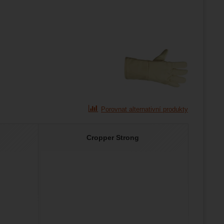
brazit
stran.
Porovnat alternativní produkty
Cropper Strong