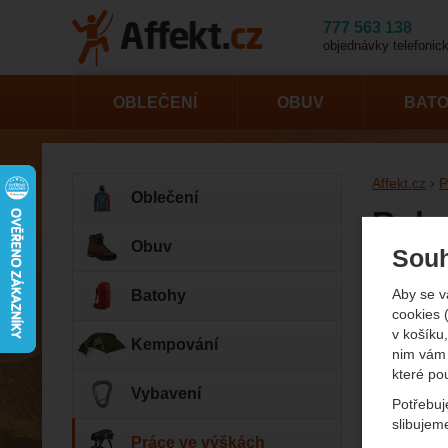
777 563 138
objednávky telefonick
OBLEČENÍ
OBUV
BAT
Affekt.cz
P
Oblečení
Ruka
Obuv
Souh
Fotogr
Aby se v
Batohy
cookies 
v košíku,
Kempování
nim vám 
které po
Vybavení
Potřebuj
slibujem
Práce ve výškách