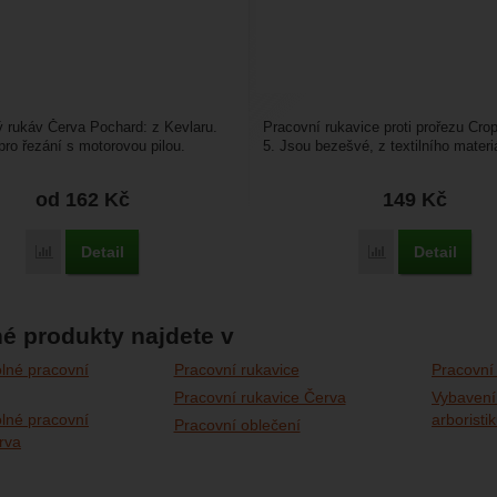
 rukáv Červa Pochard: z Kevlaru.
Pracovní rukavice proti prořezu Crop
pro řezání s motorovou pilou.
5. Jsou bezešvé, z textilního materi
 jeden ks,...
Charakteristika...
od 162
Kč
149
Kč
Detail
Detail
Porovnat
Porovnat
é produkty najdete v
lné pracovní
Pracovní rukavice
Pracovní
Pracovní rukavice Červa
Vybavení
lné pracovní
arboristi
Pracovní oblečení
rva