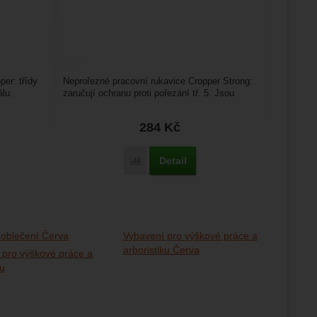
per: třídy
Neprořezné pracovní rukavice Cropper Strong:
álu.
zaručují ochranu proti pořezání tř. 5. Jsou
bezešvé, spodní...
284
Kč
Detail
Porovnat
 oblečení Červa
Vybavení pro výškové práce a
arboristiku Červa
 pro výškové práce a
ku