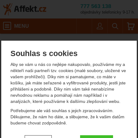
777 563 138
objednávky telefonicky 9-17 h.
Košík
MENU
Uživatel
Vyhledáván
Sea to Summit Camp Kitch
Affekt.cz
Kempování
Potřeby na vaření
Souhlas s cookies
Sea to Summit Camp
Aby se vám u nás co nejlépe nakupovalo, používáme my a
Kitchen Folding Spatula
někteří naši partneři tzv. cookies (malé soubory, uložené ve
vašem prohlížeči). Díky nim si pamatujeme, co máte v
košíku, jak máte seřazené a vyfiltrované produkty, jestli jste
přihlášeni a podobně. Díky nim vám také nenabízíme
Fotografie
nevhodnou reklamu a pomáhají nám například i v
analýzách, které používáme k dalšímu zlepšování webu.
Potřebujeme ale váš souhlas s jejich zpracováváním.
Děkujeme, že nám ho dáte, a slibujeme, že k vašim datům
budeme chovat zodpovědně.
Nastavení souhlasů s kategoriemi