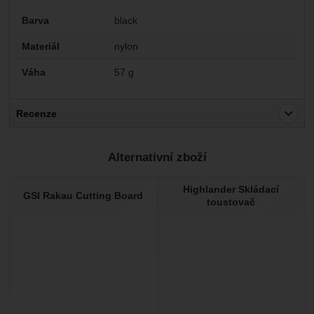
Parametry
Barva
black
Materiál
nylon
Váha
57 g
Recenze
Pro vkládání recenzí je nutné se přihlásit.
Alternativní zboží
Recenze
Highlander Skládací
Nebyla přidána žádná recenze.
GSI Rakau Cutting Board
toustovač