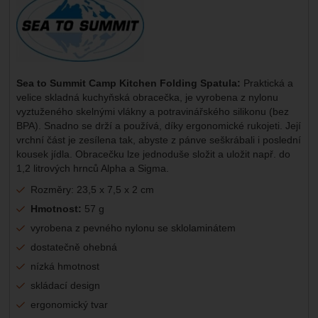
Sea to Summit Camp Kitchen Folding Spatula:
Praktická a
velice skladná kuchyňská obracečka, je vyrobena z nylonu
vyztuženého skelnými vlákny a potravinářského silikonu (bez
BPA). Snadno se drží a používá, díky ergonomické rukojeti. Její
vrchní část je zesílena tak, abyste z pánve seškrábali i poslední
kousek jídla. Obracečku lze jednoduše složit a uložit např. do
1,2 litrových hrnců Alpha a Sigma.
Rozměry: 23,5 x 7,5 x 2 cm
Hmotnost:
57 g
vyrobena z pevného nylonu se sklolaminátem
dostatečně ohebná
nízká hmotnost
skládací design
ergonomický tvar