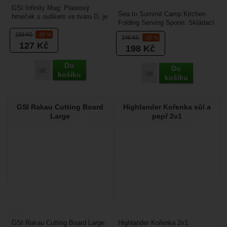
GSI Infinity Mug: Plastový
Sea to Summit Camp Kitchen
hrneček s ouškem ve tvaru D, je
Folding Serving Spoon: Skládací
vhodný pro cestování, vaření v
lžíce Sea to Summit Camp
přírodě, na...
159
Kč
-20 %
248
Kč
-20 %
Kitchen Folding Serving...
127
Kč
198
Kč
Do
Do
Porovnat
Porovnat
košíku
košíku
GSI Rakau Cutting Board
Highlander Kořenka sůl a
Large
pepř 2v1
GSI Rakau Cutting Board Large:
Highlander Kořenka 2v1: