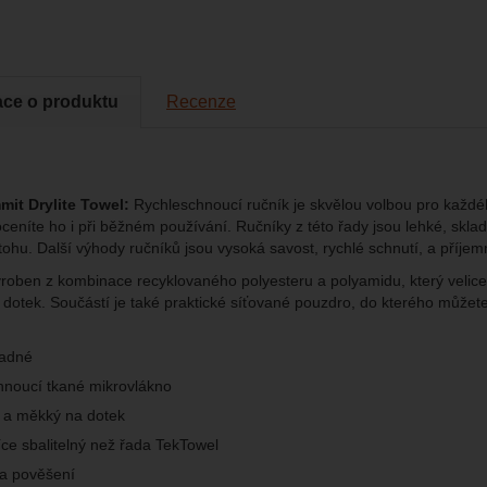
vat vaše nastavení, mohou vám pomoci s vyplňováním formulářů, um
cké
-
abychom věděli, jak se na webu chováte, a mohli náš web dále zl
tické
azit služby jako je chat a podobně.
eno
ace o produktu
Recenze
brazit
kies nám umožňují měření výkonu našeho webu i našich reklamních k
omocí určujeme počet návštěv a zdroje návštěv našich internetových st
.
ngové
-
abychom vás neobtěžovali nevhodnou reklamou
tingové
kaná pomocí těchto cookies zpracováváme souhrnně a anonymně, tak
eno
chopni identifikovat konkrétní uživatele našeho webu.
mit Drylite Towel:
Rychleschnoucí ručník je skvělou volbou pro každé
 oceníte ho i při běžném používání. Ručníky z této řady jsou lehké, skl
brazit
gové cookies používáme my nebo naši partneři, abychom vám mohli zo
ohu. Další výhody ručníků jsou vysoká savost, rychlé schnutí, a příje
bsahy nebo reklamy jak na našich stránkách, tak na stránkách třetích 
yroben z kombinace recyklovaného polyesteru a polyamidu, který velice
 dotek. Součástí je také praktické síťované pouzdro, do kterého můžet
ladné
hnoucí tkané mikrovlákno
 a měkký na dotek
více sbalitelný než řada TekTowel
a pověšení