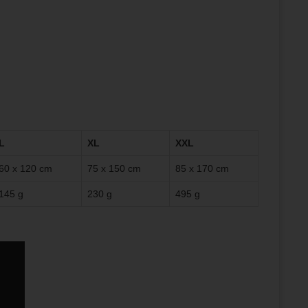
L
XL
XXL
60 x 120 cm
75 x 150 cm
85 x 170 cm
145 g
230 g
495 g