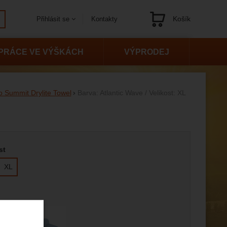
Košík
Kontakty
Přihlásit se
Navigace
PRÁCE VE VÝŠKÁCH
VÝPRODEJ
o Summit Drylite Towel
Barva: Atlantic Wave / Velikost: XL
 variantu
st
XL
edující