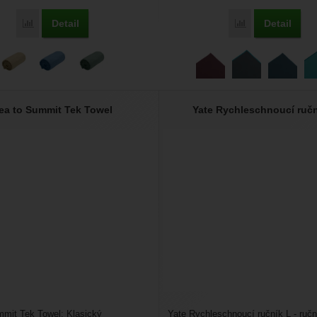
Detail
Detail
Porovnat
Porovnat
ea to Summit Tek Towel
Yate Rychleschnoucí ručn
mit Tek Towel: Klasický
Yate Rychleschnoucí ručník L - ručn