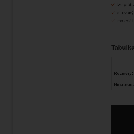
lze prát 
síťovaný
materiál
Tabulk
Rozměry:
Hmotnos