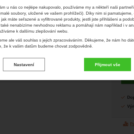
ám u nás co nejlépe nakupovalo, používáme my a někteří naši partneři 
(malé soubory, uložené ve vašem prohlížeči). Díky nim si pamatujeme,
 jak máte seřazené a vyfiltrované produkty, jestli jste přihlášeni a podo
také nenabízíme nevhodnou reklamu a pomáhají nám například i v an
užíváme k dalšímu zlepšování webu.
Půvo
874
eme ale váš souhlas s jejich zpracováváním. Děkujeme, že nám ho dát
6
e, že k vašim datům budeme chovat zodpovědně.
afie
+3
(
505
další
vení souhlasů s kategoriemi cookies
Dostup
Skla
Nastavení
Přijmout vše
.
ké
-
bez těchto cookies náš web nebude fungovat
ické
AKTIVNÍ
brazit
é cookies umožňují váš průchod nákupním košíkem, porovnávání prod
Do
zbytné funkce.
ční a rozšířené funkce
-
abyste nemuseli vše nastavovat znovu a aby
renční a rozšířené funkce
Vý
.
li spojit např. pomocí chatu
eno
P
brazit
to cookies vám práci s naším webem dokážeme ještě zpříjemnit. Doká