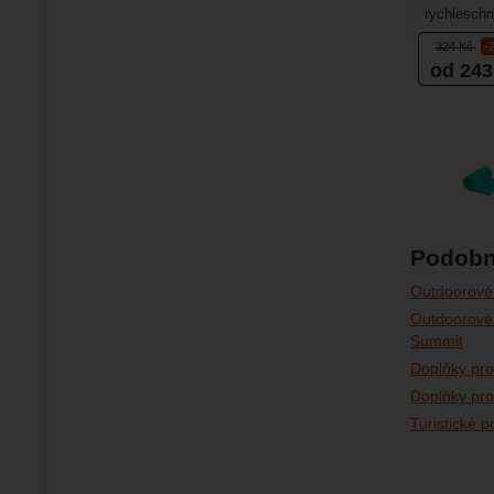
rychleschn
Výborně se
324
Kč
-
od 24
Podobn
Outdoorové
Outdoorové 
Summit
Doplňky pro
Doplňky pro
Turistické p