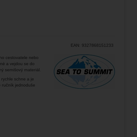
ožní
.
epšovat
ampaní.
ránek.
EAN:
9327868151233
že
Výrobce:
ho cestovatele nebo
adné a vejdou se do
brazit
mný semišový materiál.
stran.
 rychle schne a je
e ručník jednoduše