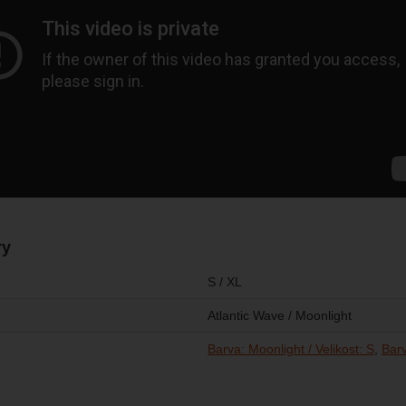
ry
S / XL
Atlantic Wave / Moonlight
Barva: Moonlight / Velikost: S
Barv