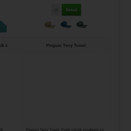
Detail
Porovnat
ík L
Pinguin Terry Towel
ík
Pinguin Terry Towel: Froté ručník vyrobený ze