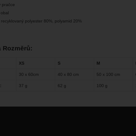
v pračce
 obal
: recyklovaný polyester 80%, polyamid 20%
a Rozměrů:
XS
S
M
30 x 60cm
40 x 80 cm
50 x 100 cm
t:
37 g
62 g
100 g