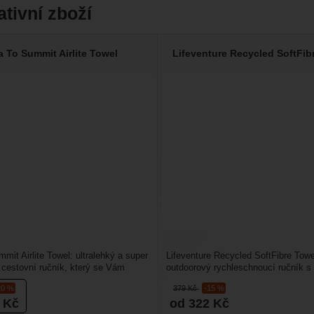
ativní zboží
a To Summit Airlite Towel
Lifeventure Recycled SoftFib
mit Airlite Towel: ultralehký a super
Lifeventure Recycled SoftFibre Towel
cestovní ručník, který se Vám
outdoorový rychleschnoucí ručník s
é...
antibakteriální úpravou....
20 %
379
Kč
-15 %
3
Kč
od 322
Kč