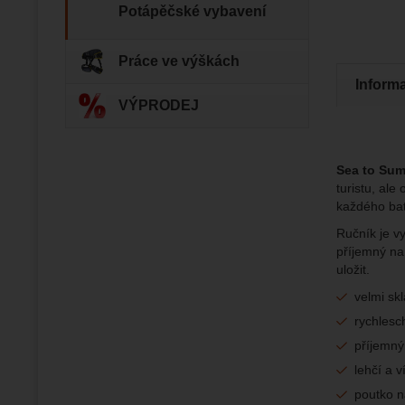
Potápěčské vybavení
zapamato
Analyti
Analy
nám zobr
Povol
Práce ve výškách
Inform
Zo
Tyto coo
VÝPRODEJ
Jejich p
Marketi
Marke
Data zís
Povol
nejsme s
Sea to Sum
turistu, ale
Zo
Marketin
každého bat
vhodné o
Ručník je v
příjemný na
uložit.
velmi sk
rychlesc
příjemný
lehčí a 
poutko n