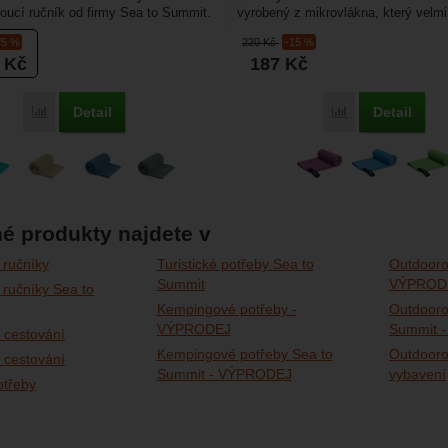
oucí ručník od firmy Sea to Summit.
vyrobený z mikrovlákna, který velmi
 hodí na výlety...
vodu, rychle schne,...
25 %
220
Kč
-15 %
3
Kč
187
Kč
Detail
Detail
Porovnat
Porovnat
é produkty najdete v
 ručníky
Turistické potřeby Sea to
Outdooro
Summit
VÝPROD
ručníky Sea to
Kempingové potřeby -
Outdooro
VÝPRODEJ
Summit 
 cestování
Kempingové potřeby Sea to
Outdooro
 cestování
Summit - VÝPRODEJ
vybavení
otřeby