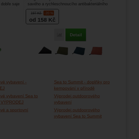
 dobře saje
savého a rychleschnoucího antibakteriálního
mikrovlákna.Froté...
197
Kč
-20 %
od 158
Kč
Detail
Porovnat
vé vybavení -
Sea to Summit - doplňky pro
EJ
kempování v přírodě
vé vybavení Sea to
Výprodej outdoorového
- VÝPRODEJ
vybavení
vé a sportovní
Výprodej outdoorového
vybavení Sea to Summit