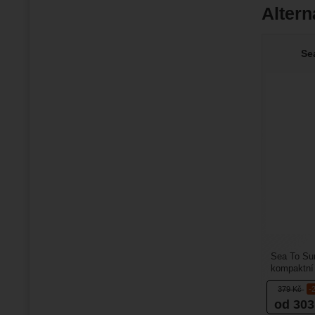
Altern
Se
Sea To Sum
kompaktní 
vejde i to t
379
Kč
-
od 30