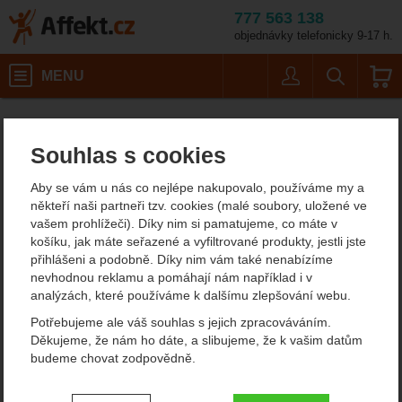
777 563 138
objednávky telefonicky 9-17 h.
Košík
MENU
Uživatel
Vyhledáván
Sea to Summit Spinifex Ankle 
Doplňky
Affekt.cz
Obuv
Návleky na boty
Souhlas s cookies
Sea to Summit Spinifex
Aby se vám u nás co nejlépe nakupovalo, používáme my a
Ankle Gaiters Canvas
někteří naši partneři tzv. cookies (malé soubory, uložené ve
vašem prohlížeči). Díky nim si pamatujeme, co máte v
košíku, jak máte seřazené a vyfiltrované produkty, jestli jste
přihlášeni a podobně. Díky nim vám také nenabízíme
Fotografie
nevhodnou reklamu a pomáhají nám například i v
analýzách, které používáme k dalšímu zlepšování webu.
Potřebujeme ale váš souhlas s jejich zpracováváním.
Děkujeme, že nám ho dáte, a slibujeme, že k vašim datům
budeme chovat zodpovědně.
Nastavení souhlasů s kategoriemi