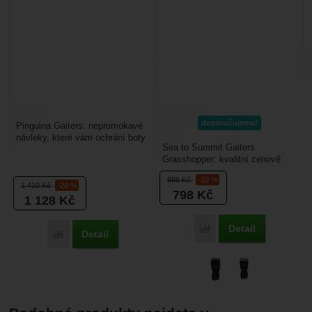
doporučujeme!
Pinguina Gaiters: nepromokavé
návleky, které vám ochrání boty
Sea to Summit Gaiters
i kalhoty před vodou, sněhem,
Grasshopper: kvalitní cenově
blátem a...
dostupné návleky na boty.
998
Kč
-20 %
Ochrání vaše boty i kalhoty...
1 410
Kč
-20 %
798
Kč
1 128
Kč
Detail
Porovnat
Detail
Porovnat