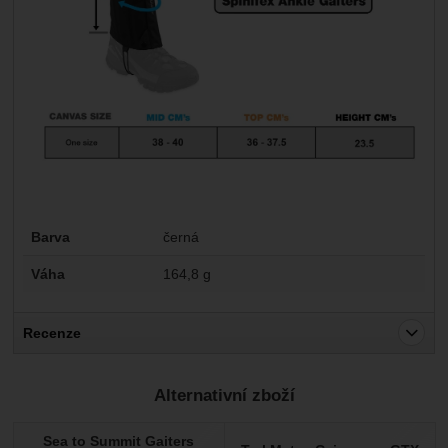
Parametry
Barva
černá
Váha
164,8 g
Recenze
Pro vkládání recenzí je nutné se přihlásit.
Alternativní zboží
Recenze
Sea to Summit Gaiters
Nebyla přidána žádná recenze.