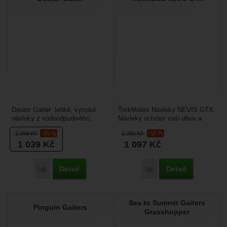
Deuter Gaiter: lehké, vysoké
TrekMates Návleky NEVIS GTX:
návleky z vodoodpudivého,
Návleky ochrání vaši obuv a
rychleschnoucího a odolného
nohavice před nepřízní počasí.
1 299
Kč
-20 %
1 290
Kč
-15 %
materiálu, které zabraňují...
Odolají dešti,...
1 039
Kč
1 097
Kč
Detail
Detail
Porovnat
Porovnat
Sea to Summit Gaiters
Pinguin Gaiters
Grasshopper