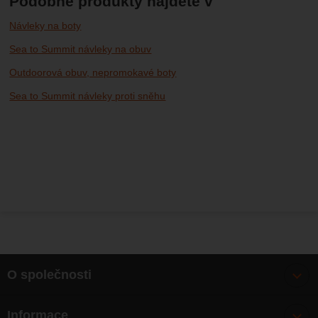
Podobné produkty najdete v
Návleky na boty
Sea to Summit návleky na obuv
Outdoorová obuv, nepromokavé boty
Sea to Summit návleky proti sněhu
O společnosti
Bonusy
Informace