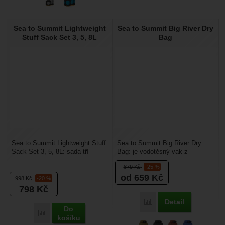
Sea to Summit Lightweight
Sea to Summit Big River Dry
Stuff Sack Set 3, 5, 8L
Bag
Sea to Summit Lightweight Stuff
Sea to Summit Big River Dry
Sack Set 3, 5, 8L: sada tří
Bag: je vodotěsný vak z
praktických a velmi lehkých
odolného materiálu, zejména
879
Kč
-25 %
vaků na oblečení,...
vhodný pro vodáky. Vaky...
od 659
Kč
998
Kč
-20 %
798
Kč
Detail
Porovnat
Do
Porovnat
košíku