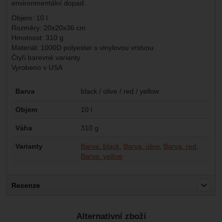
environmentální dopad.
Objem: 10 l
Rozměry: 20x20x36 cm
Hmotnost: 310 g
Materiál: 1000D polyester s vinylovou vrstvou
Čtyři barevné varianty
Vyrobeno v USA
Parametry
Barva
black / olive / red / yellow
Objem
10 l
Váha
310 g
Varianty
Barva: black
Barva: olive
Barva: red
Barva: yellow
Recenze
Pro vkládání recenzí je nutné se přihlásit.
Alternativní zboží
Recenze