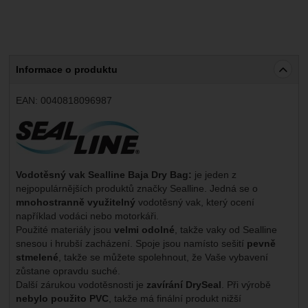
Informace o produktu
EAN:
0040818096987
Výrobce:
Vodotěsný vak Sealline Baja Dry Bag:
je jeden z
nejpopulárnějších produktů značky Sealline. Jedná se o
mnohostranně využitelný
vodotěsný vak, který ocení
například vodáci nebo motorkáři.
Použité materiály jsou
velmi odolné
, takže vaky od Sealline
snesou i hrubší zacházení. Spoje jsou namísto sešití
pevně
stmelené
, takže se můžete spolehnout, že Vaše vybavení
zůstane opravdu suché.
Další zárukou vodotěsnosti je
zavírání DrySeal
. Při výrobě
nebylo použito PVC
, takže má finální produkt nižší