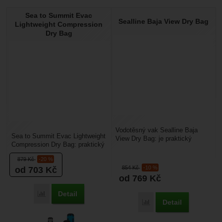
Sea to Summit Evac
Nebyla přidána žádná recenze.
Sealline Baja View Dry Bag
Lightweight Compression
Dry Bag
Vodotěsný vak Sealline Baja
Sea to Summit Evac Lightweight
View Dry Bag: je praktický
Compression Dry Bag: praktický
rolovací vak, vyrobený z
kompresní nepromokavý vak,
průhledného voděodolného...
879
Kč
-20 %
který je perfektní...
854
Kč
-10 %
od 703
Kč
od 769
Kč
Detail
Porovnat
Detail
Porovnat