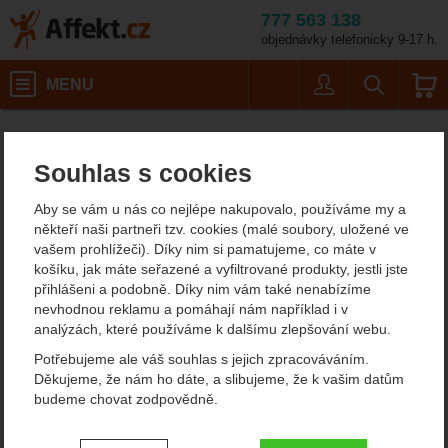
777 563 138
objednávky telefonicky 9-17 h.
Košík
MENU
Uživatel
Vyhledáván
Barva: black
Lodní vaky
Affekt.cz
Batohy
Sealline Baja Dry Bag 10 l
Souhlas s cookies
Sealline Baja Dry Bag 10 l
Aby se vám u nás co nejlépe nakupovalo, používáme my a
někteří naši partneři tzv. cookies (malé soubory, uložené ve
vašem prohlížeči). Díky nim si pamatujeme, co máte v
Fotografie
košíku, jak máte seřazené a vyfiltrované produkty, jestli jste
přihlášeni a podobně. Díky nim vám také nenabízíme
nevhodnou reklamu a pomáhají nám například i v
analýzách, které používáme k dalšímu zlepšování webu.
Potřebujeme ale váš souhlas s jejich zpracováváním.
Děkujeme, že nám ho dáte, a slibujeme, že k vašim datům
budeme chovat zodpovědně.
Nastavení souhlasů s kategoriemi