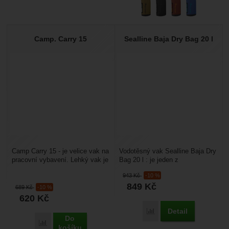
Camp. Carry 15
Sealline Baja Dry Bag 20 l
Camp Carry 15 - je velice vak na
Vodotěsný vak Sealline Baja Dry
pracovní vybavení. Lehký vak je
Bag 20 l : je jeden z
vyrobený z odolné polyesterové
nejpopulárnějších produktů
943
Kč
-10 %
tkaniny...
značky Sealline. Jedná...
849
Kč
689
Kč
-10 %
620
Kč
Detail
Porovnat
Do
Porovnat
košíku