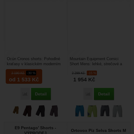
Ocún Cronos shorts: Pohodlné
Mountain Equipment Comici
kraťasy v klasickém moderním
Short Mens: lehké, strečové a
střihu. Díky použitému materiálu
rychleschnoucí pánské
2 190
Kč
-30 %
2 299
Kč
-15 %
se skvělou...
softshellové kraťasy. Jsou...
od 1 533
Kč
1 954
Kč
Detail
Detail
Porovnat
Porovnat
E9 Pentago' Shorts -
Ortovox Piz Selva Shorts M
VÝPRODEJ