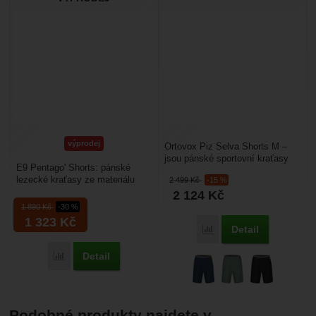
výprodej
Ortovox Piz Selva Shorts M –
jsou pánské sportovní kraťasy
E9 Pentago' Shorts: pánské
jsou vyrobené z technického
lezecké kraťasy ze materiálu
2 499
Kč
-15 %
pružného materiálu,...
popelín. Stylové kraťasy
2 124
Kč
uplatníte jak do města...
1 890
Kč
-30 %
1 323
Kč
Detail
Porovnat
Detail
Porovnat
Podobné produkty najdete v