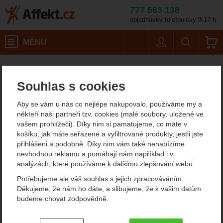
777 563 138
objednávky telefonicky 9-17 h.
Košík
MENU
Uživatel
Vyhledáván
Velikost: L
Pánské outdoorové oblečení
Pánské oblečení pro volný čas
Pánské kraťasy
Affekt.cz
Oblečení
Singing Rock Apollo Shorts
Souhlas s cookies
Singing Rock Apollo
Aby se vám u nás co nejlépe nakupovalo, používáme my a
Shorts lezecké kalhoty
někteří naši partneři tzv. cookies (malé soubory, uložené ve
vašem prohlížeči). Díky nim si pamatujeme, co máte v
košíku, jak máte seřazené a vyfiltrované produkty, jestli jste
přihlášeni a podobně. Díky nim vám také nenabízíme
Fotografie
nevhodnou reklamu a pomáhají nám například i v
analýzách, které používáme k dalšímu zlepšování webu.
Potřebujeme ale váš souhlas s jejich zpracováváním.
Děkujeme, že nám ho dáte, a slibujeme, že k vašim datům
budeme chovat zodpovědně.
Nastavení souhlasů s kategoriemi