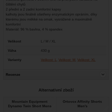
čištění chytů
2 přední a 2 zadní komfortní kapsy
kalhoty jsou finálně ošetřeny enzymatickým opráním, díky
kterému jsou měkké na omak, vysrážené a maximálně
komfortní
Materiál: 96 % bavlna, 4 % spandex
Parametry
Velikost
L / M / XL
Váha
430 g
Varianty
Velikost: L
Velikost: M
Velikost: XL
Recenze
Pro vkládání recenzí je nutné se přihlásit.
Alternativní zboží
Recenze
Mountain Equipment
Ortovox Affinity Shorts
Nebyla přidána žádná recenze.
Dynamo Twin Short Mens
Men's