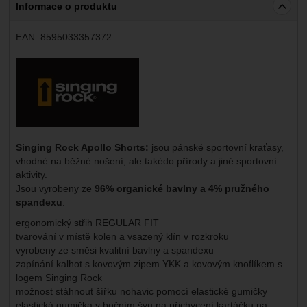
Informace o produktu
EAN:
8595033357372
Výrobce:
Singing Rock Apollo Shorts:
jsou pánské sportovní kraťasy,
vhodné na běžné nošení, ale takédo přírody a jiné sportovní
aktivity.
Jsou vyrobeny ze
96% organické bavlny a 4% pružného
spandexu
.
ergonomický střih REGULAR FIT
tvarování v místě kolen a vsazený klín v rozkroku
vyrobeny ze směsi kvalitní bavlny a spandexu
zapínání kalhot s kovovým zipem YKK a kovovým knoflíkem s
logem Singing Rock
možnost stáhnout šířku nohavic pomocí elastické gumičky
elastická gumička v bočním švu na přichycení kartáčku na