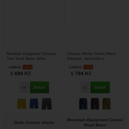
Mountain Equipment Dynamo
Ortovox Affinity Shorts Men's:
Twin Short Mens: lehké,
Robustní, technické a
strečové kraťasy, jsou ideální
mimořádně pohodlné šortky
1 999
Kč
-15 %
2 099
Kč
-15 %
pro horský běh a letní...
navržené pro muže, kteří...
1 699
Kč
1 784
Kč
Detail
Detail
Porovnat
Porovnat
Mountain Equipment Comici
Ocún Cronos shorts
Short Mens