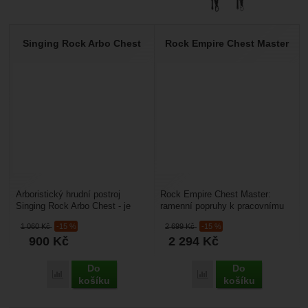
Singing Rock Arbo Chest
Rock Empire Chest Master
Arboristický hrudní postroj
Rock Empire Chest Master:
Singing Rock Arbo Chest - je
ramenní popruhy k pracovnímu
pracovní prsní úvazek, který je
sedáku Master Belt a Atlas belt.
1 060
Kč
-15 %
2 699
Kč
-15 %
kompatibilní...
sloty v ramenních...
900
Kč
2 294
Kč
Do
Do
Porovnat
Porovnat
košíku
košíku