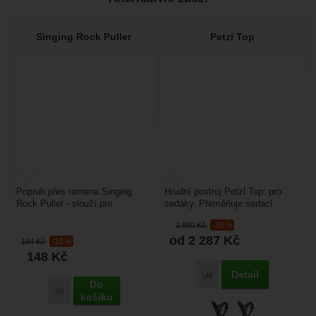
Recenze
Nebyla přidána žádná recenze.
Singing Rock Puller
Petzl Top
Popruh přes ramena Singing
Hrudní postroj Petzl Top: pro
Rock Puller - slouží pro
sedáky. Přeměňuje sedací
udržování prsního blokantu ve
postroje Avao Sit, FALCON a
2 690
Kč
-15 %
správné poloze. Hodí...
SEQUOIA SRT na postroje...
od 2 287
Kč
164
Kč
-10 %
148
Kč
Detail
Porovnat
Do
Porovnat
košíku