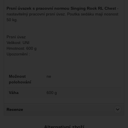
Prsní úvazek s pracovní normou Singing Rock RL Chest
-
nastavitelný pracovní prsní úvaz. Poutka sedáku mají nosnost
50 kg.
Prsní úvaz
Velikost: UNI
Hmotnost: 600 g
Upozornění :
Parametry
Možnost
ne
polohování
Váha
600 g
Recenze
Pro vkládání recenzí je nutné se přihlásit.
Alternativní zboží