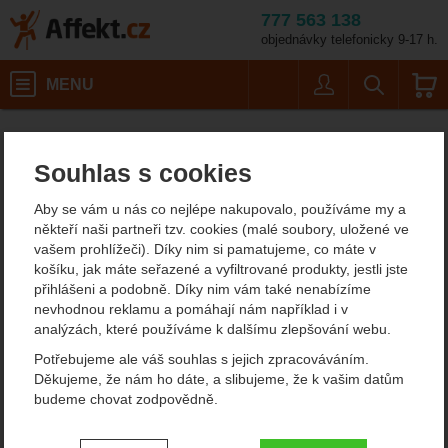
777 563 138
objednávky telefonicky 9-17 h.
Košík
MENU
Uživatel
Vyhledáván
Singing Rock RL Ch
Pracovní postroje
Affekt.cz
Práce ve výškách
Hrudní postroje
Souhlas s cookies
Singing Rock RL Chest
Aby se vám u nás co nejlépe nakupovalo, používáme my a
někteří naši partneři tzv. cookies (malé soubory, uložené ve
vašem prohlížeči). Díky nim si pamatujeme, co máte v
Fotografie
košíku, jak máte seřazené a vyfiltrované produkty, jestli jste
přihlášeni a podobně. Díky nim vám také nenabízíme
nevhodnou reklamu a pomáhají nám například i v
analýzách, které používáme k dalšímu zlepšování webu.
Potřebujeme ale váš souhlas s jejich zpracováváním.
Děkujeme, že nám ho dáte, a slibujeme, že k vašim datům
budeme chovat zodpovědně.
Nastavení souhlasů s kategoriemi