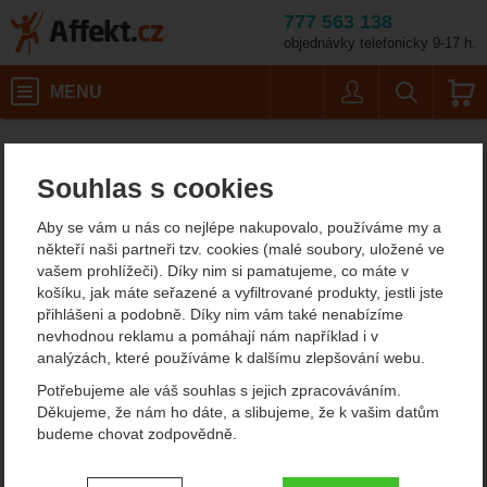
777 563 138
objednávky telefonicky 9-17 h.
Košík
MENU
Uživatel
Vyhledáván
Délka: 4 m
Blokanty
Polohovací blokanty
Affekt.cz
Práce ve výškách
Singing Rock Site
Souhlas s cookies
Singing Rock Site
Aby se vám u nás co nejlépe nakupovalo, používáme my a
polohovací blokant
někteří naši partneři tzv. cookies (malé soubory, uložené ve
vašem prohlížeči). Díky nim si pamatujeme, co máte v
košíku, jak máte seřazené a vyfiltrované produkty, jestli jste
přihlášeni a podobně. Díky nim vám také nenabízíme
Fotografie
doporučujeme!
nevhodnou reklamu a pomáhají nám například i v
analýzách, které používáme k dalšímu zlepšování webu.
Potřebujeme ale váš souhlas s jejich zpracováváním.
Děkujeme, že nám ho dáte, a slibujeme, že k vašim datům
budeme chovat zodpovědně.
Nastavení souhlasů s kategoriemi