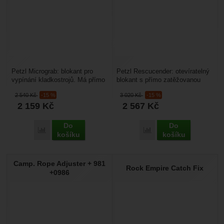
Petzl Micrograb: blokant pro
Petzl Rescucender: otevíratelný
vypínání kladkostrojů. Má přímo
blokant s přímo zatěžovanou
zatěžovanou vačkou pro trvalé
vačkou je konstruovaný
2 540
Kč
-15 %
3 020
Kč
-15 %
umístění na...
například pro vytahovací...
2 159
Kč
2 567
Kč
Do
Do
Porovnat
Porovnat
košíku
košíku
Camp. Rope Adjuster + 981
Rock Empire Catch Fix
+0986