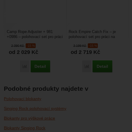
Camp Rope Adjuster + 981
Rock Empire Catch Fix – je
+0986 – polohovací set pro práci
polohovací set pro práci na
na konstrukcích, stožárech,
konstrukcích, stožárech,
2 390
Kč
-15 %
3 199
Kč
-15 %
střechách. Samoblokovací...
střechách. Blokant Rock...
od 2 029
Kč
od 2 719
Kč
Detail
Detail
Porovnat
Porovnat
Podobné produkty najdete v
Polohovací blokanty
Singing Rock polohovací systémy
Blokanty pro výškové práce
Blokanty Singing Rock