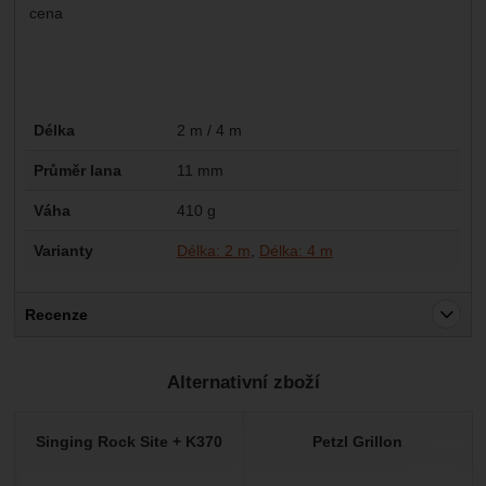
cena
Parametry
Délka
2 m / 4 m
Průměr lana
11 mm
Váha
410 g
Varianty
Délka: 2 m
Délka: 4 m
Recenze
Pro vkládání recenzí je nutné se přihlásit.
Alternativní zboží
Recenze
Nebyla přidána žádná recenze.
Singing Rock Site + K370
Petzl Grillon