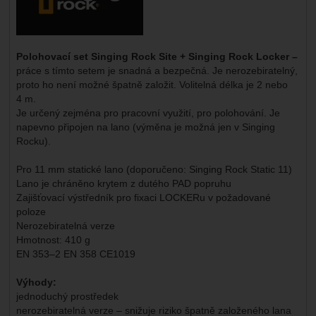
Polohovací set Singing Rock Site + Singing Rock Locker –
práce s tímto setem je snadná a bezpečná. Je nerozebiratelný,
proto ho není možné špatně založit. Volitelná délka je 2 nebo
4 m.
Je určený zejména pro pracovní využití, pro polohování. Je
napevno připojen na lano (výměna je možná jen v Singing
Rocku).
Pro 11 mm statické lano (doporučeno: Singing Rock Static 11)
Lano je chráněno krytem z dutého PAD popruhu
Zajišťovací výstředník pro fixaci LOCKERu v požadované
poloze
Nerozebiratelná verze
Hmotnost: 410 g
EN 353–2 EN 358 CE1019
Výhody:
jednoduchý prostředek
nerozebiratelná verze – snižuje riziko špatně založeného lana