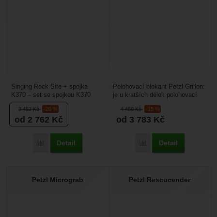
Singing Rock Site + spojka
Polohovací blokant Petzl Grillon:
K370 – set se spojkou K370
je u kratších délek polohovací
určený pro polohování. Práce
prostředek pro výškové práce a
3 452
Kč
-20 %
4 450
Kč
-15 %
s tímto setem je snadná...
u delších...
od 2 762
Kč
od 3 783
Kč
Detail
Detail
Porovnat
Porovnat
Petzl Micrograb
Petzl Rescucender