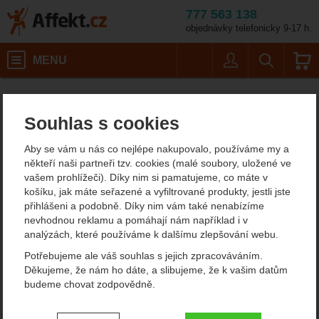
777 563 138
objednávky telefonicky 9-17 h.
Košík
MENU
Uživatel
Vyhledáván
Smyčky, lanyardy
Lanyardy
Affekt.cz
Práce ve výškách
Velikost: 15 m
Souhlas s cookies
Singing Rock Static 10,5 mm 1 eyes
Singing Rock Static 10,5
Aby se vám u nás co nejlépe nakupovalo, používáme my a
někteří naši partneři tzv. cookies (malé soubory, uložené ve
mm 1 eyes
vašem prohlížeči). Díky nim si pamatujeme, co máte v
košíku, jak máte seřazené a vyfiltrované produkty, jestli jste
přihlášeni a podobně. Díky nim vám také nenabízíme
nevhodnou reklamu a pomáhají nám například i v
Fotografie
analýzách, které používáme k dalšímu zlepšování webu.
Potřebujeme ale váš souhlas s jejich zpracováváním.
Děkujeme, že nám ho dáte, a slibujeme, že k vašim datům
budeme chovat zodpovědně.
Nastavení souhlasů s kategoriemi