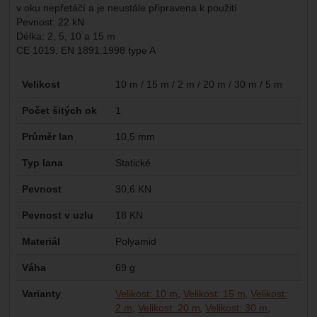
v oku nepřetáčí a je neustále připravena k použití
Pevnost: 22 kN
Délka: 2, 5, 10 a 15 m
CE 1019, EN 1891:1998 type A
Parametry
Velikost
10 m / 15 m / 2 m / 20 m / 30 m / 5 m
Počet šitých ok
1
Průměr lan
10,5 mm
Typ lana
Statické
Pevnost
30,6 KN
Pevnost v uzlu
18 KN
Materiál
Polyamid
Váha
69 g
Varianty
Velikost: 10 m
Velikost: 15 m
Velikost:
2 m
Velikost: 20 m
Velikost: 30 m