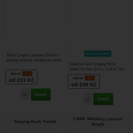
doporučujeme!
Rock Empire Lanyard Stretch –
pružný lanyard vhodný pro práci
Statické lano Singing Rock
na lávkách nebo konstrukcích,
Static 11 mm (15 m, 1 oko) Toto
kde se chodí....
299
Kč
-22 %
statické lano (typ A) je určeno
298
Kč
-20 %
od 233
Kč
pro náročné...
od 238
Kč
Detail
Porovnat
Detail
Porovnat
CAMP. Webbing Lanyard
Singing Rock Tendril
Single