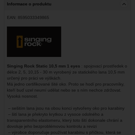
Informace o produktu
EAN:
8595033349865
Výrobce:
Singing Rock Static 10,5 mm 1 eyes
: spojovací prostředek o
délce 2, 5, 10,15 - 30 m vyrobený ze statického lana 10,5 mm
určený pro práci ve výškách.
Má jedno certifikované šité oko. Proto se hodí pro pracovníky,
kteří buď uzel neumí udělat nebo se s ním nechce zdržovat.
Vysoká nosnost.
– sešitím lana jsou na obou konci vytvořeny oko pro karabiny
– šití lana je překryto krytkou z vysoce odolného a
transparentního elastomeru, který toto šití dokonale chrání a
dovoluje jeho bezproblémovou kontrolu a revizi
– výrobce doporučuje používat karabinu s příčkou, která se