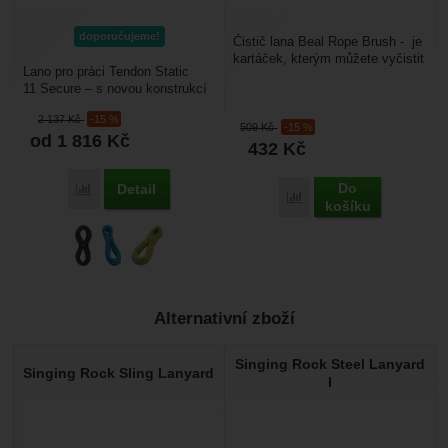
doporučujeme!
Čistič lana Beal Rope Brush - je
kartáček, kterým můžete vyčistit
Lano pro práci Tendon Static
vaše lano od nečistot a
11 Secure – s novou konstrukcí
prodloužit...
a vysokou životností.Má pevně
2 137
Kč
-15 %
spojené jádro...
509
Kč
-15 %
od 1 816
Kč
432
Kč
Do
Detail
Porovnat
Porovnat
košíku
Alternativní zboží
Singing Rock Steel Lanyard
Singing Rock Sling Lanyard
I