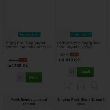
doporučujeme!
doporučujeme!
Singing Rock Sling Lanyard:
Ocelový lanyard Singing Rock
spojovací prostředek určený pro
Steel Lanyard I : kovový
práci ve výškách. Má dvě šitá
spojovací prostředek určený pro
520
Kč
-19 %
oka. Je vyroben...
práci ve výškách,...
od 419
Kč
350
Kč
-18 %
od 288
Kč
Detail
Porovnat
Detail
Porovnat
Rock Empire Lanyard
Singing Rock Static 11 mm 1
Stretch
eyes