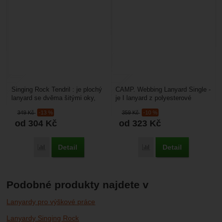
Singing Rock Tendril : je plochý
CAMP. Webbing Lanyard Single -
lanyard se dvěma šitými oky,
je I lanyard z polyesterové
který je vyrobený z ploché
smyčky. Má dvě šitá pevnostní
349
Kč
-13 %
359
Kč
-10 %
smyčky. Je určený...
oka. Je určený...
od 304
Kč
od 323
Kč
Detail
Detail
Porovnat
Porovnat
Podobné produkty najdete v
Lanyardy pro výškové práce
Lanyardy Singing Rock