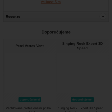
Velikost: 5 m
Recenze
Pro vkládání recenzí je nutné se přihlásit.
Doporučujeme
Recenze
Singing Rock Expert 3D
Nebyla přidána žádná recenze.
Petzl Vertex Vent
Speed
doporučujeme!
doporučujeme!
Ventilovaná profesionální přilba
Singing Rock Expert 3D Speed