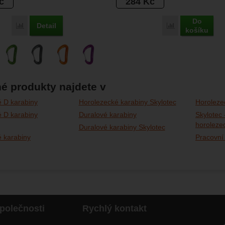
č
284
Kč
Do
Detail
Porovnat
Porovnat
košíku
é produkty najdete v
 D karabiny
Horolezecké karabiny Skylotec
Horoleze
 D karabiny
Duralové karabiny
Skylotec 
horolezec
Duralové karabiny Skylotec
 karabiny
Pracovní
polečnosti
Rychlý kontakt