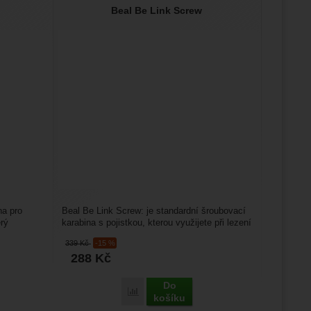
Beal Be Link Screw
na pro
Beal Be Link Screw: je standardní šroubovací
rý
karabina s pojistkou, kterou využijete při lezení
na odsedku...
339
Kč
-15 %
288
Kč
Do
Porovnat
košíku