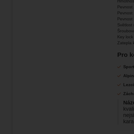
Hmotnost
Pevnost 
Pevnost 
Pevnost 
Světlost
Šroubova
Key lock
Zatepla 
Pro k
Sport
Alpin
Lezci
Zách
Názo
kval
nejs
kara