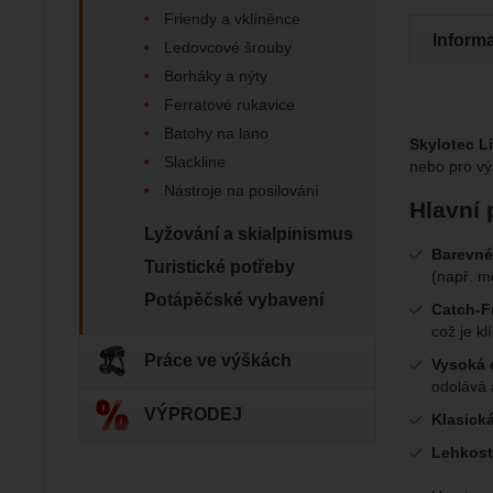
zapamato
Analyti
Friendy a vklíněnce
Analy
nám zobr
Povol
Inform
Ledovcové šrouby
Borháky a nýty
Ferratové rukavice
Zo
Tyto coo
Batohy na lano
Jejich p
Marketi
Skylotec L
Marke
Data zís
Povol
Slackline
nebo pro v
nejsme s
Nástroje na posilování
Hlavní 
Zo
Lyžování a skialpinismus
Marketin
Barevné 
vhodné o
Turistické potřeby
(např. m
Potápěčské vybavení
Catch-F
což je k
Práce ve výškách
Vysoká 
odolává 
VÝPRODEJ
Klasická
Lehkost