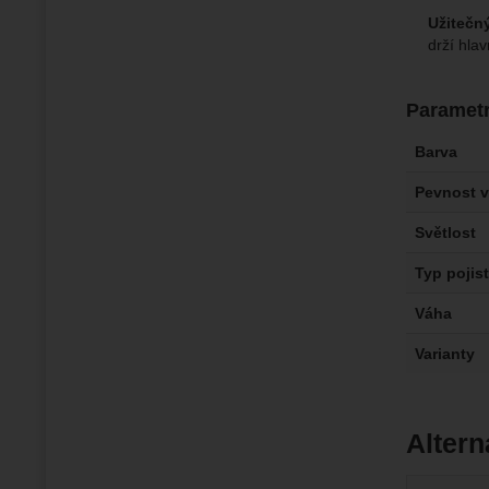
Užitečný
drží hlav
Paramet
Barva
Pevnost v
Světlost
Typ pojis
Váha
Varianty
Altern