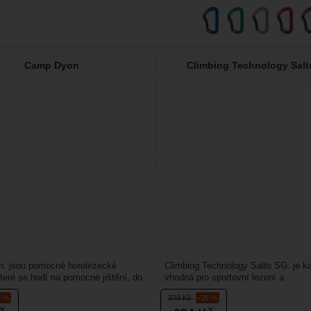
Camp Dyon
Climbing Technology Sal
: jsou pomocné horolezecké
Climbing Technology Salto SG: je k
které se hodí na pomocné jištění, do
vhodná pro sportovní lezení a
líněnců...
horolezectví.Hodí se pro využití...
0 %
379
Kč
-25 %