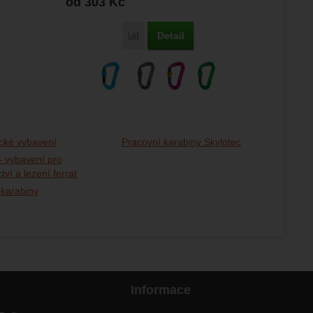
od 303
Kč
Detail
Porovnat
cké vybavení
Pracovní karabiny Skylotec
- vybavení pro
tví a lezení ferrat
 karabiny
Informace