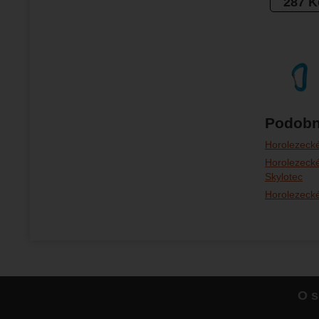
287
K
Podobn
Horolezecké
Horolezecké
Skylotec
Horolezecké
O s