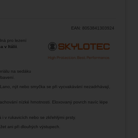
ožní
.
epšovat
EAN:
8053841303924
ampaní.
ránek.
Výrobce:
ná pro lezení
že
 v Itálii
.
brazit
riálu na sedáku
stran.
ybavení.
 Lano, nýt nebo smyčka se při vycvakávání nezadrhávají,
zachování nízké hmotnosti. Eloxovaný povrch navíc lépe
i v rukavicích nebo se zkřehlými prsty.
žet ani při dlouhých výstupech.