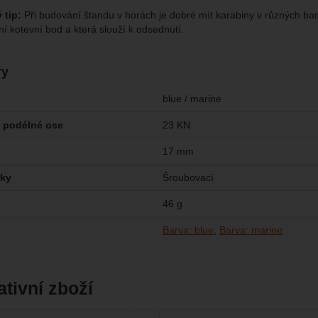
 tip:
Při budování štandu v horách je dobré mít karabiny v různých bar
ní kotevní bod a která slouží k odsednutí.
ry
blue / marine
 podélné ose
23 KN
17 mm
tky
Šroubovací
46 g
Barva: blue
Barva: marine
ativní zboží