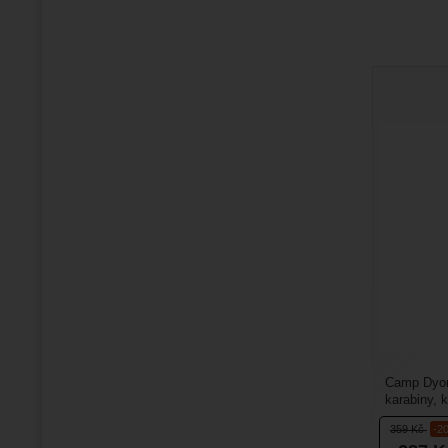
Camp Dyon
karabiny, 
smyček, vk
359
Kč
-2