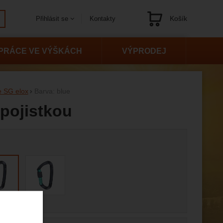
Košík
Kontakty
Přihlásit se
Navigace
PRÁCE VE VÝŠKÁCH
VÝPRODEJ
e SG elox
Barva: blue
 pojistkou
 variantu