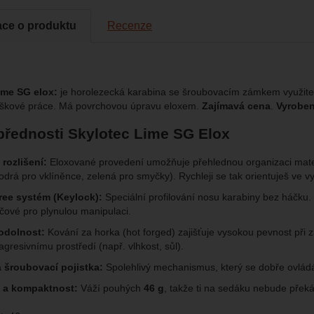
vat vaše nastavení, mohou vám pomoci s vyplňováním formulářů, um
cké
-
abychom věděli, jak se na webu chováte, a mohli náš web dále zl
tické
azit služby jako je chat a podobně.
eno
ace o produktu
Recenze
brazit
kies nám umožňují měření výkonu našeho webu i našich reklamních k
omocí určujeme počet návštěv a zdroje návštěv našich internetových st
.
ngové
-
abychom vás neobtěžovali nevhodnou reklamou
ime SG elox:
je horolezecká karabina se šroubovacím zámkem využitel
tingové
kaná pomocí těchto cookies zpracováváme souhrnně a anonymně, tak
eno
ýškové práce. Má povrchovou úpravu eloxem.
Zajímavá cena
.
Vyrobena
chopni identifikovat konkrétní uživatele našeho webu.
přednosti Skylotec Lime SG Elox
brazit
gové cookies používáme my nebo naši partneři, abychom vám mohli zo
rozlišení:
Eloxované provedení umožňuje přehlednou organizaci mate
bsahy nebo reklamy jak na našich stránkách, tak na stránkách třetích 
odrá pro vklíněnce, zelená pro smyčky). Rychleji se tak orientuješ ve v
ree systém (Keylock):
Speciální profilování nosu karabiny bez háčku.
líčové pro plynulou manipulaci.
odolnost:
Kování za horka (hot forged) zajišťuje vysokou pevnost při 
agresivnímu prostředí (např. vlhkost, sůl).
 šroubovací pojistka:
Spolehlivý mechanismus, který se dobře ovládá 
 a kompaktnost:
Váží pouhých
46 g
, takže ti na sedáku nebude překá