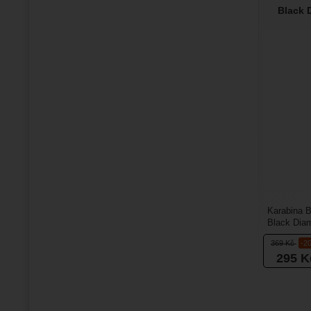
Black 
Karabina 
Black Diam
kompaktní 
369
Kč
-2
295
K