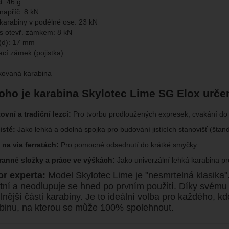
: 46 g
napříč: 8 kN
karabiny v podélné ose: 23 kN
s otevř. zámkem: 8 kN
 (d): 17 mm
cí zámek (pojistka)
kovaná karabina
oho je karabina Skylotec Lime SG Elox urče
ovní a tradiční lezci:
Pro tvorbu prodloužených expresek, cvakání do 
isté:
Jako lehká a odolná spojka pro budování jistících stanovišť (štand
 na via ferratách:
Pro pomocné odsednutí do krátké smyčky.
ranné složky a práce ve výškách:
Jako univerzální lehká karabina pro
r experta:
Model Skylotec Lime je "nesmrtelná klasika".
itní a neodlupuje se hned po prvním použití. Díky svému
ilnější části karabiny. Je to ideální volba pro každého,
binu, na kterou se může 100% spolehnout.