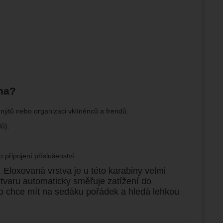
na?
nýtů nebo organizaci vklíněnců a frendů.
ů).
 připojení příslušenství.
 Eloxovaná vrstva je u této karabiny velmi
 tvaru automaticky směřuje zatížení do
 kdo chce mít na sedáku pořádek a hledá lehkou