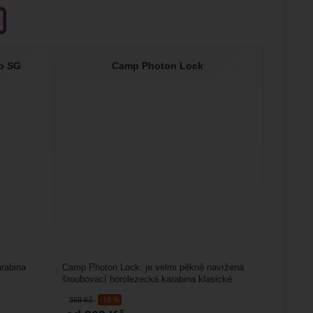
to SG
Camp Photon Lock
arabina
Camp Photon Lock: je velmi pěkně navržená
šroubovací horolezecká karabina klasické
velikosti, se kterou...
369
Kč
-18 %