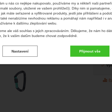
ám u nás co nejlépe nakupovalo, používáme my a někteří naši partneři 
Původn
349
K
edchozí
násl
(malé soubory, uložené ve vašem prohlížeči). Díky nim si pamatujeme,
29
 jak máte seřazené a vyfiltrované produkty, jestli jste přihlášeni a podo
také nenabízíme nevhodnou reklamu a pomáhají nám například i v an
(
242,1
užíváme k dalšímu zlepšování webu.
Dostup
Extern
eme ale váš souhlas s jejich zpracováváním. Děkujeme, že nám ho dát
e, že k vašim datům budeme chovat zodpovědně.
vení souhlasů s kategoriemi cookies
Nastavení
Přijmout vše
.
ké
-
bez těchto cookies náš web nebude fungovat
Do
ické
AKTIVNÍ
Vý
afie
brazit
é cookies umožňují váš průchod nákupním košíkem, porovnávání prod
P
zbytné funkce.
ční a rozšířené funkce
-
abyste nemuseli vše nastavovat znovu a aby
renční a rozšířené funkce
.
li spojit např. pomocí chatu
eno
brazit
to cookies vám práci s naším webem dokážeme ještě zpříjemnit. Doká