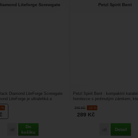
Diamond Liteforge Screwgate
Petzl Spirit Bent
Black Diamond LiteForge Screwgate
Petzl Spirit Bent : kompaktní karabi
ond LiteForge je ultralehká a
horolezce s prohnutým zámkem, kte
karabina...
usnadňuje nacvakávání...
0 %
340
Kč
-15 %
č
289
Kč
Do
Detail
Porovnat
Porovnat
košíku