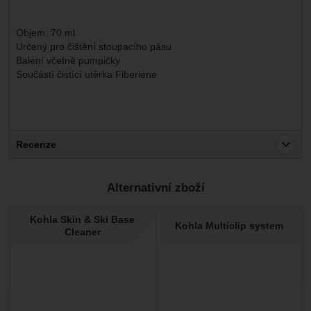
Objem: 70 ml
Určený pro čištění stoupacího pásu
Balení včetně pumpičky
Součástí čistící utěrka Fiberlene
Recenze
Pro vkládání recenzí je nutné se přihlásit.
Alternativní zboží
Recenze
Kohla Skin & Ski Base
Nebyla přidána žádná recenze.
Kohla Multiclip system
Cleaner