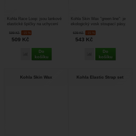
Kohla Race Loop: jsou lankové
Kohla Skin Wax "green line": je
elastické špičky na uchycení
ekologický vosk stoupací pásy.
skialpových pásů na lyže s
Impregnuje je proti vodě (nelepí
599
Kč
-15 %
639
Kč
-15 %
drážkou. Jsou vhodné...
se na...
509
Kč
543
Kč
Do
Do
Porovnat
Porovnat
košíku
košíku
Kohla Skin Wax
Kohla Elastic Strap set