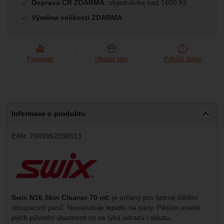
Marketingové
-
abychom vás neobtěžovali nevhodnou
Doprava ČR ZDARMA
: objednávka nad 1600 Kč
Marketingové
návštěv a zdroje návštěv našich internetových stránek.
.
reklamou
Výměna velikosti ZDARMA
Data získaná pomocí těchto cookies zpracováváme
Povoleno
souhrnně a anonymně, takže nejsme schopni identifikovat
konkrétní uživatele našeho webu.
Zobrazit
Marketingové cookies používáme my nebo naši partneři,
Porovnat
Hlídací pes
Položit dotaz
abychom vám mohli zobrazit vhodné obsahy nebo reklamy
jak na našich stránkách, tak na stránkách třetích stran.
Informace o produktu
EAN:
7045952038513
Výrobce:
Swix N16 Skin Cleaner 70 ml:
je určený pro šetrné čištění
stoupacích pásů. Nenarušuje lepidlo na pásy. Pásům vrátíte
jejich původní vlastnosti co se týká odrazu i skluzu.