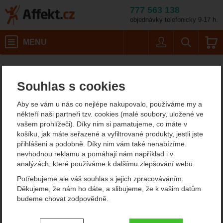
777 563 138
objednávky telefonicky 9-17 h.
Košík
MENU
Uživatel
Vyhledáván
Swix N16 Skin Cleaner 70 ml
Lyžování a skialpinismus
Affekt.cz
Vybavení
Stoupací pásy
Souhlas s cookies
Swix N16 Skin Cleaner 70
Aby se vám u nás co nejlépe nakupovalo, používáme my a
ml
někteří naši partneři tzv. cookies (malé soubory, uložené ve
vašem prohlížeči). Díky nim si pamatujeme, co máte v
košíku, jak máte seřazené a vyfiltrované produkty, jestli jste
přihlášeni a podobně. Díky nim vám také nenabízíme
Fotografie
nevhodnou reklamu a pomáhají nám například i v
analýzách, které používáme k dalšímu zlepšování webu.
Potřebujeme ale váš souhlas s jejich zpracováváním.
Děkujeme, že nám ho dáte, a slibujeme, že k vašim datům
budeme chovat zodpovědně.
Nastavení souhlasů s kategoriemi