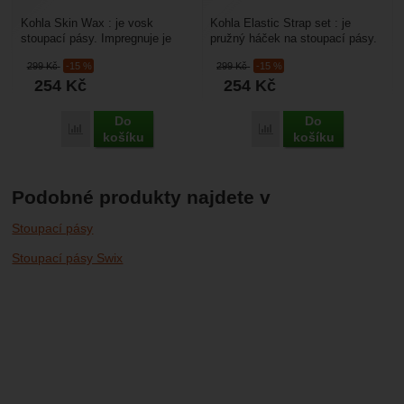
Kohla Skin Wax : je vosk
Kohla Elastic Strap set : je
stoupací pásy. Impregnuje je
pružný háček na stoupací pásy.
proti vodě (nelepí se na ně sníh),
Prodává se v páru. Hodí se pro
299
Kč
-15 %
299
Kč
-15 %
díky tomu zlepšuje...
nákup pásů...
254
Kč
254
Kč
Do
Do
Porovnat
Porovnat
košíku
košíku
Podobné produkty najdete v
Stoupací pásy
Stoupací pásy Swix