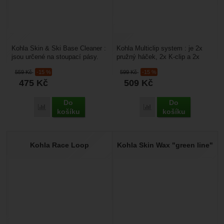
Kohla Skin & Ski Base Cleaner :
Kohla Multiclip system : je 2x
jsou určené na stoupací pásy.
pružný háček, 2x K-clip a 2x
Pokud se skialpinistické pásy
Butterfly na stoupací pásy. Hodí
559
Kč
-15 %
599
Kč
-15 %
zašpiní,...
se pro nákup...
475
Kč
509
Kč
Do
Do
Porovnat
Porovnat
košíku
košíku
Kohla Race Loop
Kohla Skin Wax "green line"