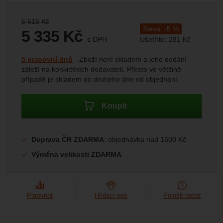
Marketingové
-
abychom vás neobtěžovali nevhodnou
Marketingové
návštěv a zdroje návštěv našich internetových stránek.
.
reklamou
Data získaná pomocí těchto cookies zpracováváme
Povoleno
Původní cena:
5 616
Kč
souhrnně a anonymně, takže nejsme schopni identifikovat
Sleva:
-
5
%
5 335
Kč
konkrétní uživatele našeho webu.
s DPH
Ušetříte:
281
Kč
(
4 409,09
bez DPH)
Kč
Zobrazit
Marketingové cookies používáme my nebo naši partneři,
Dostupnost:
5 pracovní dnů
Zboží není skladem a jeho dodání
abychom vám mohli zobrazit vhodné obsahy nebo reklamy
záleží na konkrétních dodavateli. Přesto ve většině
jak na našich stránkách, tak na stránkách třetích stran.
případě je skladem do druhého dne od objednání.
Koupit
Doprava ČR ZDARMA
: objednávka nad 1600 Kč
Výměna velikosti ZDARMA
Porovnat
Hlídací pes
Položit dotaz