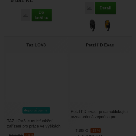
5 481
Kč
Detail
Porovnat
Do
Porovnat
košíku
Taz LOV3
Petzl I´D Evac
doporučujeme!
Petzl I´D Evac: je samoblokující
brzda určená zejména pro
TAZ LOV3 je multifunkční
spouštění břemene nebo osoby
zařízení pro práce ve výškách,
z kotvícího bodu....
7 150
Kč
-15 %
které slouží jako slaňovací
6 465
Kč
-10 %