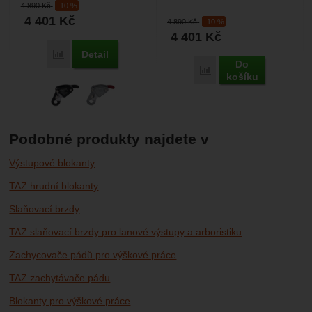
4 890
Kč
-10 %
Hodí...
materiálu....
4 401
Kč
4 890
Kč
-10 %
4 401
Kč
Detail
Porovnat
Do
Porovnat
košíku
Podobné produkty najdete v
Výstupové blokanty
TAZ hrudní blokanty
Slaňovací brzdy
TAZ slaňovací brzdy pro lanové výstupy a arboristiku
Zachycovače pádů pro výškové práce
TAZ zachytávače pádu
Blokanty pro výškové práce