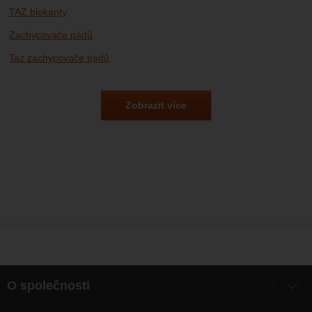
TAZ blokanty
Zachycovače pádů
Taz zachycovače pádů
Vybavení pro výškové práce a arboristiku
Vybavení pro výškové práce a arboristiku Taz
Zobrazit více
O společnosti
Bonusy