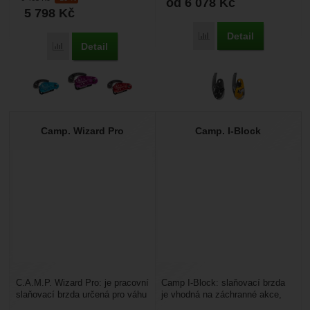
od 6 078
Kč
brzda, blokant, zachycovač...
5 798
Kč
Detail
Porovnat
Detail
Porovnat
Camp. Wizard Pro
Camp. I-Block
C.A.M.P. Wizard Pro: je pracovní
Camp I-Block: slaňovací brzda
slaňovací brzda určená pro váhu
je vhodná na záchranné akce,
až do 200 kg. Nemá antipanick.
dlouhé slaňování nebo spouštění