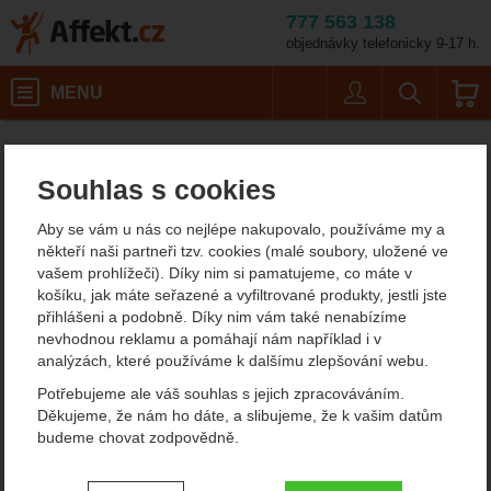
777 563 138
objednávky telefonicky 9-17 h.
Košík
MENU
Uživatel
Vyhledáván
Barva: blue
Blokanty
Slaňovací brzdy
Affekt.cz
Práce ve výškách
Taz LOV2
Souhlas s cookies
Taz LOV2
Aby se vám u nás co nejlépe nakupovalo, používáme my a
5
někteří naši partneři tzv. cookies (malé soubory, uložené ve
vašem prohlížeči). Díky nim si pamatujeme, co máte v
Fotografie
košíku, jak máte seřazené a vyfiltrované produkty, jestli jste
přihlášeni a podobně. Díky nim vám také nenabízíme
nevhodnou reklamu a pomáhají nám například i v
analýzách, které používáme k dalšímu zlepšování webu.
Potřebujeme ale váš souhlas s jejich zpracováváním.
Děkujeme, že nám ho dáte, a slibujeme, že k vašim datům
budeme chovat zodpovědně.
Nastavení souhlasů s kategoriemi