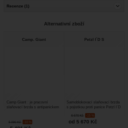
Recenze (1)
Pro vkládání recenzí je nutné se přihlásit.
Alternativní zboží
Recenze
Ověřený zákazník
Camp. Giant
Petzl I´D S
13. 5. 2025 10:58
Cena výkon je super.
Camp Giant : je pracovní
Samoblokovací slaňovací brzda
slaňovací brzda s antipanickem
s pojistkou proti panice Petzl I´D
určená pro váhu až do 210 kg
S : je brzda určená pro práci na
6 670
Kč
-15 %
(záchrana 2 osob)....
principu...
od 5 670
Kč
6 090
Kč
-10 %