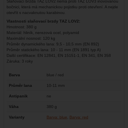
Slaňovací brzda TAZ LOV2 nemá proti TAZ LOV3 inovovanou
bočnici, která má mechanickou pojistku proti otevření. A nejde
otevřít s nacvaknutou karabinou.
Vlastnosti slaňovací brzdy TAZ LOV2:
Hmotnost: 380 g
Materiál: hliník, nerezová ocel, polyamid
Maximální nosnost: 120 kg
Průměr dynamického lana: 9,5 - 10,5 mm (EN 892)
Průměr statického lana: 10 - 11 mm (EN 1891 typ A)
Další certifikace: EN 12841, EN 15151-1, EN 341, EN 358
Záruka: 3 roky
Parametry
Barva
blue / red
Průměr lana
10-11 mm
Antipanik
ne
Váha
380 g
Varianty
Barva: blue
Barva: red