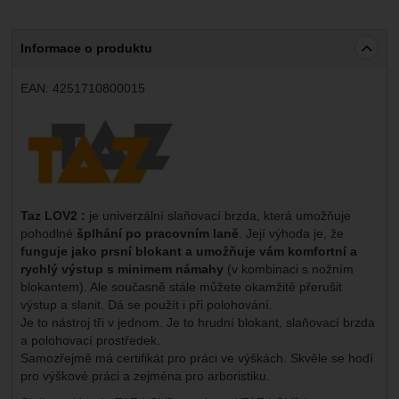
Informace o produktu
EAN:
4251710800015
Výrobce:
Taz LOV2 :
je
univerzální slaňovací brzda, která umožňuje
pohodlné
šplhání po pracovním laně
. Její výhoda je, že
funguje jako prsní blokant a umožňuje vám komfortní a
rychlý výstup s minimem námahy
(v kombinaci s nožním
blokantem). Ale současně stále můžete okamžitě přerušit
výstup a slanit. Dá se použít i při polohování.
Je to nástroj tři v jednom. Je to hrudní blokant, slaňovací brzda
a polohovací prostředek.
Samozřejmě má certifikát pro práci ve výškách. Skvěle se hodí
pro výškové práci a zejména pro arboristiku.