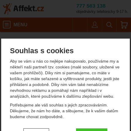
777 563 138
objednávky telefonicky 9-17 h.
Košík
MENU
Uživatel
Vyhledáván
Velikost
Horolezecké vybavení
Horolezecká lana
Dynamické půlky a dvojčata
Affekt.cz
Vybavení
Tendon Master 7.8 Complete Shield
Souhlas s cookies
Tendon Master 7.8
Aby se vám u nás co nejlépe nakupovalo, používáme my a
Complete Shield
někteří naši partneři tzv. cookies (malé soubory, uložené ve
vašem prohlížeči). Díky nim si pamatujeme, co máte v
košíku, jak máte seřazené a vyfiltrované produkty, jestli jste
přihlášeni a podobně. Díky nim vám také nenabízíme
Fotografie
nevhodnou reklamu a pomáhají nám například i v
analýzách, které používáme k dalšímu zlepšování webu.
Potřebujeme ale váš souhlas s jejich zpracováváním.
Děkujeme, že nám ho dáte, a slibujeme, že k vašim datům
budeme chovat zodpovědně.
Nastavení souhlasů s kategoriemi