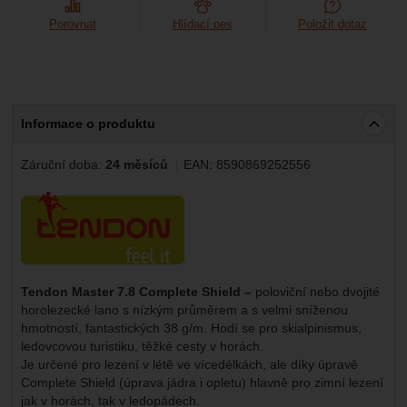
Porovnat
Hlídací pes
Položit dotaz
Informace o produktu
Záruční doba:
24 měsíců
EAN:
8590869252556
Výrobce:
Tendon Master 7.8 Complete Shield –
poloviční nebo
dvojité
horolezecké lano s nízkým průměrem a s velmi sníženou
hmotností, fantastických 38 g/m. Hodí se pro skialpinismus,
ledovcovou turistiku, těžké cesty v horách.
Je určené pro lezení v létě ve vícedélkách, ale díky úpravě
Complete Shield (úprava jádra i opletu) hlavně pro zimní lezení
jak v horách, tak v ledopádech.