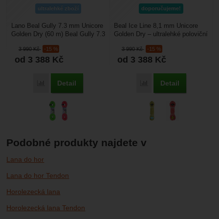
ultralehké zboží
doporučujeme!
Lano Beal Gully 7.3 mm Unicore
Beal Ice Line 8,1 mm Unicore
Golden Dry (60 m) Beal Gully 7.3
Golden Dry – ultralehké poloviční
mm je nejlehčí certifikované lano
lano o průměru 8,1 mm určené
3 990
Kč
-15 %
3 990
Kč
-15 %
na...
pro zimní...
od 3 388
Kč
od 3 388
Kč
Detail
Detail
Porovnat
Porovnat
Podobné produkty najdete v
Lana do hor
Lana do hor Tendon
Horolezecká lana
Horolezecká lana Tendon