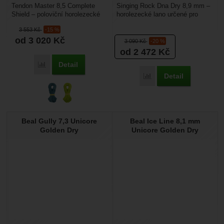
Tendon Master 8,5 Complete
Singing Rock Dna Dry 8,9 mm –
Shield – poloviční horolezecké
horolezecké lano určené pro
lano se sníženou hmotností.
sportovní lezení, průměr 8,9 je
3 553
Kč
-15 %
Díky tomu má zajímavou...
ideální pro...
od 3 020
Kč
3 090
Kč
-20 %
od 2 472
Kč
Detail
Porovnat
Detail
Porovnat
Beal Gully 7,3 Unicore
Beal Ice Line 8,1 mm
Golden Dry
Unicore Golden Dry