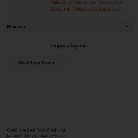
Velikost: 50 / Barva: red
Velikost: 60 /
Barva: red
Velikost: 70 / Barva: red
Recenze
Pro vkládání recenzí je nutné se přihlásit.
Doporučujeme
Recenze
Nebyla přidána žádná recenze.
Beal Rope Brush
Čistič lana Beal Rope Brush - je
kartáček, kterým můžete vyčistit