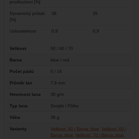
prodloužení [%]
Dynamický průtah
38
35
[%]
Uzlovatelnost
0,9
0,9
Parametry
Velikost
50 / 60 / 70
Barva
blue / red
Počet pádů
5 / 16
Průměr lan
7,8 mm
Hmotnost lana
38 g/m
Typ lana
Dvojité / Půlka
Váha
38 g
Varianty
Velikost: 50 / Barva: blue
Velikost: 60 /
Barva: blue
Velikost: 70 / Barva: blue