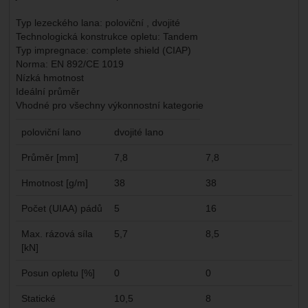
Typ lezeckého lana: poloviční , dvojité
Technologická konstrukce opletu: Tandem
Typ impregnace: complete shield (CIAP)
Norma: EN 892/CE 1019
Nízká hmotnost
Ideální průměr
Vhodné pro všechny výkonnostní kategorie
poloviční lano
dvojité lano
Průměr [mm]
7,8
7,8
Hmotnost [g/m]
38
38
Počet (UIAA) pádů
5
16
Max. rázová síla
5,7
8,5
[kN]
Posun opletu [%]
0
0
Statické
10,5
8