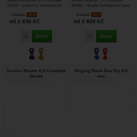
Tendon Ambition 8,5 Complete
Tendon Master 7.0 Complete
Shield – poloviční horolezecké
Shield – dvojité horolezecké lano
lano určené pro lezení v horách.
s velmi sníženou hmotností,
3 336
Kč
-15 %
3 303
Kč
-15 %
Má úpravu...
fantastických...
od 2 836
Kč
od 2 808
Kč
Detail
Detail
Porovnat
Porovnat
Tendon Master 8,5 Complete
Singing Rock Dna Dry 8,9
Shield
mm