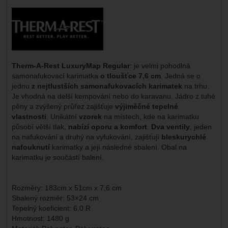
Výrobce:
Therm-A-Rest LuxuryMap Regular
: je velmi pohodlná
samonafukovací karimatka
o tloušťce 7,6 cm
. Jedná se o
jednu
z nejtlustších samonafukovacích karimatek
na trhu.
Je vhodná na delší kempování nebo do karavanu. Jádro z tuhé
pěny a zvýšený průřez zajišťuje
výjiměčné tepelné
vlastnosti
. Unikátní
vzorek
na místech, kde na karimatku
působí větší tlak,
nabízí oporu a komfort
.
Dva ventily
, jeden
na nafukování a druhý na vyfukování, zajišťují
bleskurychlé
nafouknutí
karimatky a její následné sbalení. Obal na
karimatku je součástí balení.
Rozměry: 183cm x 51cm x 7,6 cm
Sbalený rozměr: 53×24 cm
Tepelný koeficient: 6,0 R
Hmotnost: 1480 g