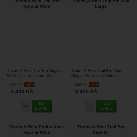
Therm-A-Rest Trail Pro
Therm-A-Rest Trail Pro Max
Regular Wide
Large
Therm-A-Rest Trail Pro Regular
Therm-A-Rest Trail Pro Max
Wide: je silná 7,6 cm pro co
Regular Wide: obdélníková
nejvyšší komfort při spaní, navíc
samonafukovací karimatka
4 000
Kč
-15 %
4 500
Kč
-15 %
je ještě...
rozšířená na 64 cm a
3 400
Kč
3 825
Kč
prodloužená...
Do
Do
Porovnat
Porovnat
košíku
košíku
Therm-A-Rest Prolite Apex
Therm-A-Rest Trail Pro
Regular Wide
Regular