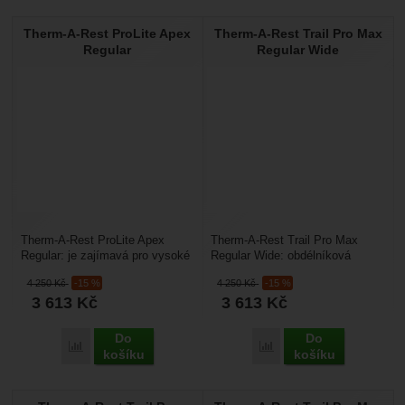
Therm-A-Rest ProLite Apex
Therm-A-Rest Trail Pro Max
Regular
Regular Wide
Therm-A-Rest ProLite Apex
Therm-A-Rest Trail Pro Max
Regular: je zajímavá pro vysoké
Regular Wide: obdélníková
pohodlí uživatele a vysokým
samonafukovací karimatka
4 250
Kč
-15 %
4 250
Kč
-15 %
tepelným komfortem,...
rozšířená na 64 cm. Poskytne...
3 613
Kč
3 613
Kč
Do
Do
Porovnat
Porovnat
košíku
košíku