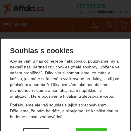
777 563 138
objednávky telefonicky 9-17 h.
Košík
MENU
Uživatel
Vyhledáván
Therm-A-Rest Luxur
Karimatky
Samonafukovací karimatky
Affekt.cz
Kempování
Délka 170 - 183 cm
Souhlas s cookies
Therm-A-Rest LuxuryMap
Aby se vám u nás co nejlépe nakupovalo, používáme my a
Regular
někteří naši partneři tzv. cookies (malé soubory, uložené ve
vašem prohlížeči). Díky nim si pamatujeme, co máte v
košíku, jak máte seřazené a vyfiltrované produkty, jestli jste
přihlášeni a podobně. Díky nim vám také nenabízíme
Fotografie
nevhodnou reklamu a pomáhají nám například i v
analýzách, které používáme k dalšímu zlepšování webu.
Potřebujeme ale váš souhlas s jejich zpracováváním.
Děkujeme, že nám ho dáte, a slibujeme, že k vašim datům
budeme chovat zodpovědně.
Nastavení souhlasů s kategoriemi