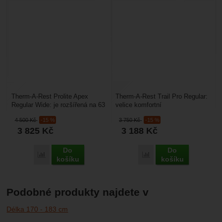
Therm-A-Rest Prolite Apex
Therm-A-Rest Trail Pro Regular:
Regular Wide: je rozšířená na 63
velice komfortní
cm. Je zajímavá vysokým
samonafukovací karimatka
4 500
Kč
-15 %
3 750
Kč
-15 %
pohodlím a vysokým...
s tloušťkou 7,6 cm jak
3 825
Kč
3 188
Kč
s ohledem...
Do
Do
Porovnat
Porovnat
košíku
košíku
Podobné produkty najdete v
Délka 170 - 183 cm