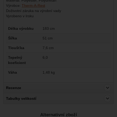
Materiál: Polyester, Polyuretan
Výrobce:
Therm-A-Rest
Doživotní záruka na výrobní vady
Vyrobeno v Irsku
Parametry
Délka výrobku
183 cm
Šířka
51 cm
Tloušťka
7,6 cm
Tepelný
6,0
koeficient
Váha
1,48 kg
Recenze
Pro vkládání recenzí je nutné se přihlásit.
Tabulky velikostí
Recenze
Alternativní zboží
Nebyla přidána žádná recenze.