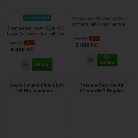
doporučujeme!
Therm-a-rest MondoKing 3D: je
rozměrná nafukovací matrace
Therm-a-Rest NeoAir XLite NXT
určená na velmi pohodlné
Large: Nafukovací karimatka na
kempování. Hodí se...
7 630
Kč
-15 %
celoroční spaní venku. Má
7 630
Kč
-15 %
6 486
Kč
vylepšený tepelný...
6 486
Kč
Do
Porovnat
košíku
Detail
Porovnat
Sea to Summit Ether Light
Therm-a-Rest NeoAir
XR Pro Insulated…
XTherm NXT Regular