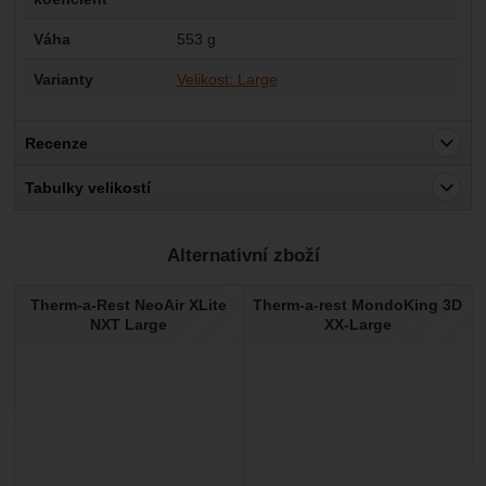
Váha
553 g
Varianty
Velikost: Large
Recenze
Pro vkládání recenzí je nutné se přihlásit.
Tabulky velikostí
Recenze
Alternativní zboží
Nebyla přidána žádná recenze.
Therm-a-Rest NeoAir XLite
Therm-a-rest MondoKing 3D
NXT Large
XX-Large