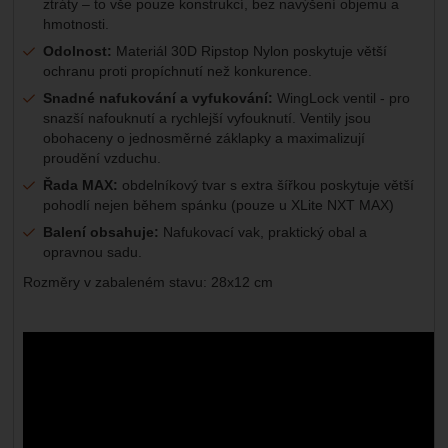
ztráty – to vše pouze konstrukcí, bez navýšení objemu a
hmotnosti.
Odolnost:
Materiál 30D Ripstop Nylon poskytuje větší
ochranu proti propíchnutí než konkurence.
Snadné nafukování a vyfukování:
WingLock ventil - pro
snazší nafouknutí a rychlejší vyfouknutí. Ventily jsou
obohaceny o jednosměrné záklapky a maximalizují
proudění vzduchu.
Řada MAX:
obdelníkový tvar s extra šířkou poskytuje větší
pohodlí nejen během spánku (pouze u XLite NXT MAX)
Balení obsahuje:
Nafukovací vak, praktický obal a
opravnou sadu.
Rozměry v zabaleném stavu: 28x12 cm