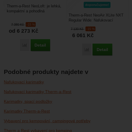
doporučujeme!
Therm-a-Rest NeoLoft: je lehká,
kompaktní a pohodlná
Therm-a-Rest NeoAir XLite NXT
nafukovací karimatka vhodná
Regular Wide: Nafukovací
pro cestování, backpacking...
7 380
Kč
-15 %
karimatka na celoroční spaní
7 130
Kč
-15 %
od 6 273
Kč
venku. Má vylepšený...
6 061
Kč
Detail
Porovnat
Detail
Porovnat
Podobné produkty najdete v
Nafukovací karimatky
Nafukovací karimatky Therm-a-Rest
Karimatky, spací podložky
Karimatky Therm-a-Rest
Vybavení pro kempování, campingové potřeby
Therm a Rest vybavení pro kemping