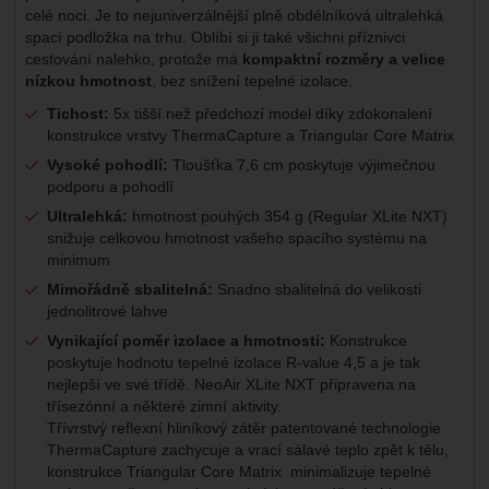
celé noci. Je to nejuniverzálnější plně obdélníková ultralehká
spací podložka na trhu. Oblíbí si ji také všichni příznivci
cestování nalehko, protože má
kompaktní rozměry a velice
nízkou hmotnost
, bez snížení tepelné izolace.
Tichost:
5x tišší než předchozí model díky zdokonalení
konstrukce vrstvy ThermaCapture a Triangular Core Matrix
Vysoké pohodlí:
Tloušťka 7,6 cm poskytuje výjimečnou
podporu a pohodlí
Ultralehká:
hmotnost pouhých 354 g (Regular XLite NXT)
snižuje celkovou hmotnost vašeho spacího systému na
minimum
Mimořádně sbalitelná:
Snadno sbalitelná do velikosti
jednolitrové lahve
Vynikající poměr izolace a hmotnosti:
Konstrukce
poskytuje hodnotu tepelné izolace R-value 4,5 a je tak
nejlepší ve své třídě. NeoAir XLite NXT připravena na
třísezónní a některé zimní aktivity.
Třívrstvý reflexní hliníkový zátěr patentované technologie
ThermaCapture zachycuje a vrací sálavé teplo zpět k tělu,
konstrukce Triangular Core Matrix minimalizuje tepelné