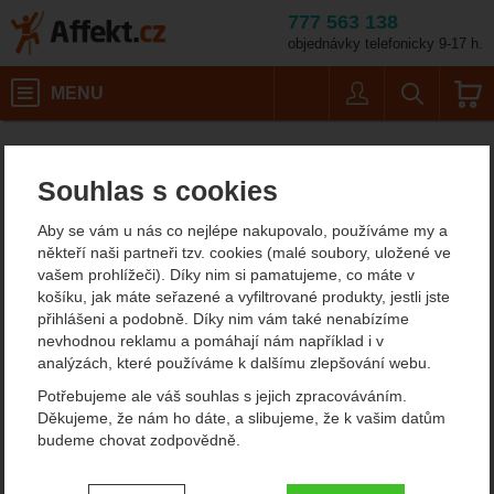
777 563 138
objednávky telefonicky 9-17 h.
Košík
MENU
Uživatel
Vyhledáván
Karimatky
Nafukovací karimatky
Affekt.cz
Kempování
Velikost: Large
Souhlas s cookies
Therm-a-Rest NeoAir XLite NXT MAX Large
Therm-a-Rest NeoAir XLite
Aby se vám u nás co nejlépe nakupovalo, používáme my a
někteří naši partneři tzv. cookies (malé soubory, uložené ve
NXT MAX Large
vašem prohlížeči). Díky nim si pamatujeme, co máte v
košíku, jak máte seřazené a vyfiltrované produkty, jestli jste
Nafukovací karimatka
přihlášeni a podobně. Díky nim vám také nenabízíme
nevhodnou reklamu a pomáhají nám například i v
analýzách, které používáme k dalšímu zlepšování webu.
Potřebujeme ale váš souhlas s jejich zpracováváním.
Fotografie
doporučujeme!
Děkujeme, že nám ho dáte, a slibujeme, že k vašim datům
budeme chovat zodpovědně.
Nastavení souhlasů s kategoriemi