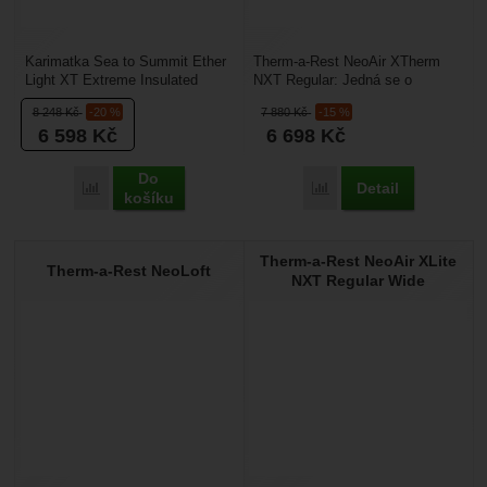
Karimatka Sea to Summit Ether
Therm-a-Rest NeoAir XTherm
Light XT Extreme Insulated
NXT Regular: Jedná se o
(Rectangular Large Wide) Tento
čtyřsezónní nafukovací
8 248
Kč
-20 %
7 880
Kč
-15 %
model s označením...
karimatku, s nejlepším
6 598
Kč
6 698
Kč
poměrem...
Do
Detail
Porovnat
Porovnat
košíku
Therm-a-Rest NeoAir XLite
Therm-a-Rest NeoLoft
NXT Regular Wide