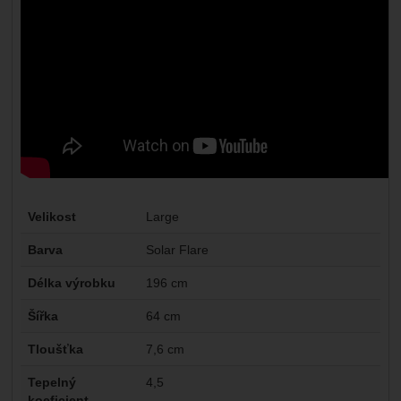
Parametry
Velikost
Large
Barva
Solar Flare
Délka výrobku
196 cm
Šířka
64 cm
Tloušťka
7,6 cm
Tepelný
4,5
koeficient