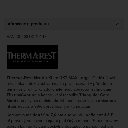
Informace o produktu
EAN:
0040818140147
Výrobce:
Therm-a-Rest NeoAir XLite NXT MAX Large:
Obdélníková
ultralehká nafukovací karimatka pro nocování v přírodě po
téměř celý rok. Díky zdokonalenému způsobu technologie
ThermaCapture
a konstrukční techniky
Triangular Core
Matrix
, poskytuje nadstandartní tepelnou izolaci a
sníženou
hlučnost až o 83%
oproti běžným karimatkám.
Karimatka má t
loušťku 7,6 cm a tepelný koeficient 4,5 R
připravený na sezónní spaní pod širým nebem. Strukturovaný
povrch karimatky vám poskytne dostatečné pohodlí během