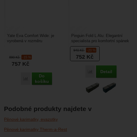
Yate Eva Comfort Wide: je
Pinguin Fold L Alu: Elegantní
vyrobená v rozměru
specialista pro komfortní spánek
190×60×1,4 cm a má váhu
v horách. Pinguin Fold L Alu je
940
Kč
-20 %
480 g. Roršíření oceníte
technická,...
752
Kč
v zimě...
890
Kč
-15 %
757
Kč
Detail
Porovnat
Do
Porovnat
košíku
Podobné produkty najdete v
Pěnové karimatky, evazotky
Pěnové karimatky Therm-a-Rest