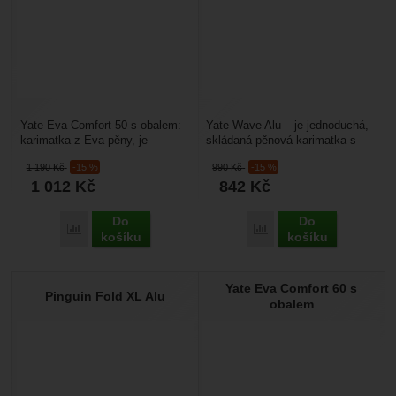
Yate Eva Comfort 50 s obalem:
Yate Wave Alu – je jednoduchá,
karimatka z Eva pěny, je
skládaná pěnová karimatka s
vyrobená v rozměru 190×50×1,4
profilovým povrchem a vyšším
1 190
Kč
-15 %
990
Kč
-15 %
cm a má váhu 470...
tepelným odporem....
1 012
Kč
842
Kč
Do
Do
Porovnat
Porovnat
košíku
košíku
Yate Eva Comfort 60 s
Pinguin Fold XL Alu
obalem