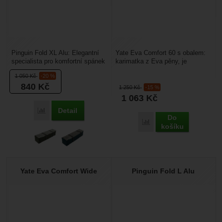
Pinguin Fold XL Alu: Elegantní
Yate Eva Comfort 60 s obalem:
specialista pro komfortní spánek
karimatka z Eva pěny, je
v horách. Pinguin Fold L Alu je
vyrobená v rozměru 190×60×1,4
1 050
Kč
-20 %
technická,...
cm a má váhu 480...
840
Kč
1 250
Kč
-15 %
1 063
Kč
Detail
Porovnat
Do
Porovnat
košíku
Yate Eva Comfort Wide
Pinguin Fold L Alu