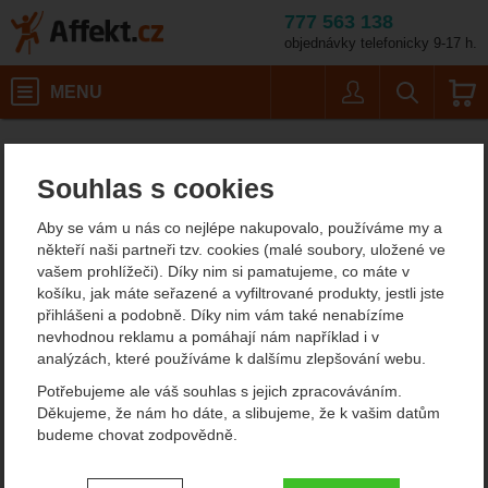
777 563 138
objednávky telefonicky 9-17 h.
Košík
MENU
Uživatel
Vyhledáván
Therm-a-Rest RidgeRes
Karimatky
Affekt.cz
Kempování
Pěnové karimatky
Souhlas s cookies
Therm-a-Rest RidgeRest
Aby se vám u nás co nejlépe nakupovalo, používáme my a
Classic Large pěnová
někteří naši partneři tzv. cookies (malé soubory, uložené ve
vašem prohlížeči). Díky nim si pamatujeme, co máte v
karimatka
košíku, jak máte seřazené a vyfiltrované produkty, jestli jste
přihlášeni a podobně. Díky nim vám také nenabízíme
nevhodnou reklamu a pomáhají nám například i v
analýzách, které používáme k dalšímu zlepšování webu.
Fotografie
Potřebujeme ale váš souhlas s jejich zpracováváním.
Děkujeme, že nám ho dáte, a slibujeme, že k vašim datům
budeme chovat zodpovědně.
Nastavení souhlasů s kategoriemi