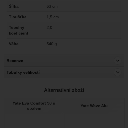
Šířka
63 cm
Tloušťka
1,5 cm
Tepelný
2,0
koeficient
Váha
540 g
Recenze
Pro vkládání recenzí je nutné se přihlásit.
Tabulky velikostí
Recenze
Alternativní zboží
Nebyla přidána žádná recenze.
Yate Eva Comfort 50 s
Yate Wave Alu
obalem