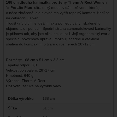
168 cm dlouhá karimatka pro ženy Therm-A-Rest Women
´s ProLite Plus
: ultralehký model v dámské verzi, která je
o něco zkrácená, ale hlavně má vyšší tepelný komfort. Hodí se
na celoroční užívání.
Tloušťka 3,8 cm je ideální jak z pohledu váhy i sbaleného
objemu, ale i pohodlí. Spodní strana samonafukovací karimatky
je přilnavá tak, aby jste nijak neklouzali. Její ergonomický tvar a
speciální povrchová úprava umožňují snadné a efektivní
sbalení do kompaktního tvaru o rozměrech 28×12 cm.
Rozměry: 168 cm x 51 cm x 3,8 cm
Tepelný odpor: 3,9
Velikost po sbalení: 28×17 cm
Hmotnost: 640 g
Výrobce: Therm-A-Rest
Doživotní záruka na výrobní vady.
Parametry
Délka výrobku
168 cm
Šířka
51 cm