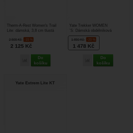
Therm-A-Rest Women's Trail
Yate Trekker WOMEN
Lite: dámská, 3,8 cm tlustá
´S: Dámská obdélníková
samonafukovací podložka pro
samonafukovací karimatka s
2 500
Kč
-15 %
1 850
Kč
-20 %
spaní se hodí na všechny...
tloušťkou 3,8 cm. Je skladná, a
2 125
Kč
1 478
Kč
přitom...
Do
Do
Porovnat
Porovnat
košíku
košíku
Yate Extrem Lite KT