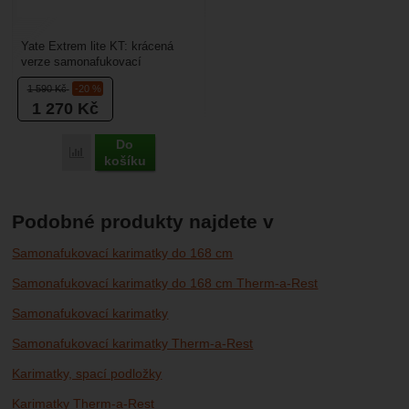
Yate Extrem lite KT: krácená
verze samonafukovací
karimatky kterou využijete pouze
1 590
Kč
-20 %
pod záda, chrání tak...
1 270
Kč
Do
Porovnat
košíku
Podobné produkty najdete v
Samonafukovací karimatky do 168 cm
Samonafukovací karimatky do 168 cm Therm-a-Rest
Samonafukovací karimatky
Samonafukovací karimatky Therm-a-Rest
Karimatky, spací podložky
Karimatky Therm-a-Rest