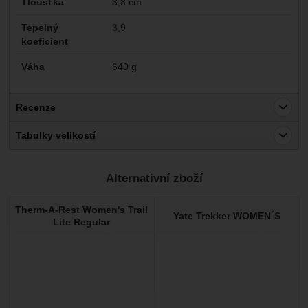
Tloušťka
3,8 cm
Tepelný
3,9
koeficient
Váha
640 g
Recenze
Pro vkládání recenzí je nutné se přihlásit.
Tabulky velikostí
Recenze
Alternativní zboží
Nebyla přidána žádná recenze.
Therm-A-Rest Women's Trail
Yate Trekker WOMEN´S
Lite Regular