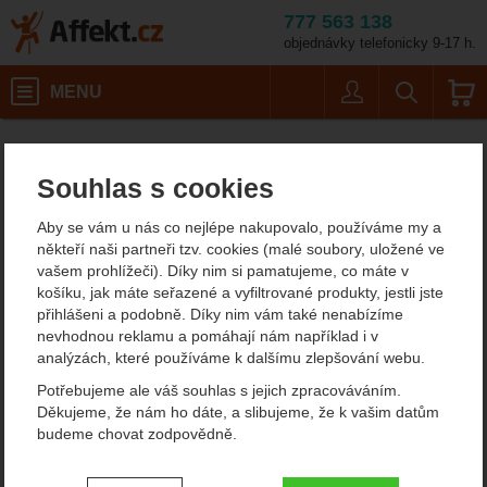
777 563 138
objednávky telefonicky 9-17 h.
Košík
MENU
Uživatel
Vyhledáván
Therm-A-Rest Women´s 
Karimatky
Samonafukovací karimatky
Affekt.cz
Kempování
Délka do 168 cm
Souhlas s cookies
Therm-A-Rest Women´s
Aby se vám u nás co nejlépe nakupovalo, používáme my a
ProLite Plus
někteří naši partneři tzv. cookies (malé soubory, uložené ve
vašem prohlížeči). Díky nim si pamatujeme, co máte v
košíku, jak máte seřazené a vyfiltrované produkty, jestli jste
přihlášeni a podobně. Díky nim vám také nenabízíme
Fotografie
nevhodnou reklamu a pomáhají nám například i v
analýzách, které používáme k dalšímu zlepšování webu.
Potřebujeme ale váš souhlas s jejich zpracováváním.
Děkujeme, že nám ho dáte, a slibujeme, že k vašim datům
budeme chovat zodpovědně.
Nastavení souhlasů s kategoriemi