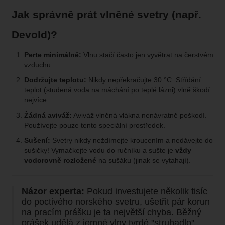
Jak správně prát vlněné svetry (např.
Devold)?
Perte minimálně:
Vlnu stačí často jen vyvětrat na čerstvém
vzduchu.
Dodržujte teplotu:
Nikdy nepřekračujte 30 °C. Střídání
teplot (studená voda na máchání po teplé lázni) vlně škodí
nejvíce.
Žádná aviváž:
Aviváž vlněná vlákna nenávratně poškodí.
Používejte pouze tento speciální prostředek.
Sušení:
Svetry nikdy neždímejte kroucením a nedávejte do
sušičky! Vymačkejte vodu do ručníku a sušte je
vždy
vodorovně rozložené
na sušáku (jinak se vytahají).
Názor experta:
Pokud investujete několik tisíc
do poctivého norského svetru, ušetřit pár korun
na pracím prášku je ta největší chyba. Běžný
prášek udělá z jemné vlny tvrdé "struhadlo".