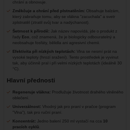
chrání a obnovuje.
Změkčuje a chrání před plstnatěním:
Obsahuje balzám,
který zabraňuje tomu, aby se vlákna "zacuchala" a svetr
zplstnatěl (ztratil svůj tvar a nadýchanost).
Šetrnost k přírodě:
Jak název napovídá, jde o produkt z
řady
Eco
, což znamená, že je biologicky odbouratelný a
neobsahuje fosfáty, bělidla ani agresivní chemii.
Efektivita při nízkých teplotách:
Vlna se nesmí prát na
vysoké teploty (hrozí sražení). Tento prostředek je vyvinut
tak, aby účinně pral i při velmi nízkých teplotách (ideálně 30
°C).
Hlavní přednosti
Regeneruje vlákna:
Prodlužuje životnost drahého vlněného
oblečení.
Univerzálnost:
Vhodný jak pro praní v pračce (program
"Vlna"), tak pro ruční praní.
Koncentrát:
Jedno balení 250 ml vystačí na cca
10
pracích cyklů
.