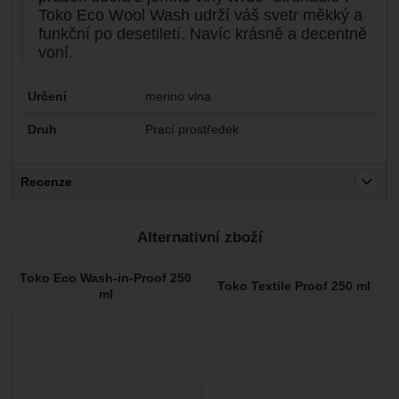
Toko Eco Wool Wash udrží váš svetr měkký a
funkční po desetiletí. Navíc krásně a decentně
voní.
Parametry
Určení
merino vlna
Druh
Prací prostředek
Recenze
Pro vkládání recenzí je nutné se přihlásit.
Alternativní zboží
Recenze
Toko Eco Wash-in-Proof 250
Nebyla přidána žádná recenze.
Toko Textile Proof 250 ml
ml