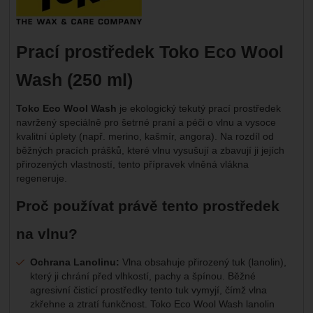
Prací prostředek Toko Eco Wool
Wash (250 ml)
Toko Eco Wool Wash
je ekologický tekutý prací prostředek
navržený speciálně pro šetrné praní a péči o vlnu a vysoce
kvalitní úplety (např. merino, kašmír, angora). Na rozdíl od
běžných pracích prášků, které vlnu vysušují a zbavují ji jejích
přirozených vlastností, tento přípravek vlněná vlákna
regeneruje.
Proč používat právě tento prostředek
na vlnu?
Ochrana Lanolinu:
Vlna obsahuje přirozený tuk (lanolin),
který ji chrání před vlhkostí, pachy a špínou. Běžné
agresivní čisticí prostředky tento tuk vymyjí, čímž vlna
zkřehne a ztratí funkčnost. Toko Eco Wool Wash lanolin