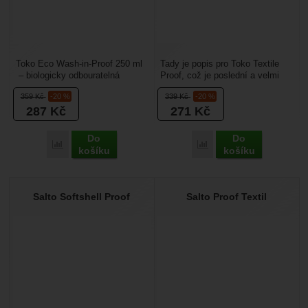
Toko Eco Wash-in-Proof 250 ml
Tady je popis pro Toko Textile
– biologicky odbouratelná
Proof, což je poslední a velmi
impregnace pro membránové
důležitý krok v péči o vaše
359
Kč
-20 %
339
Kč
-20 %
oblečení (membránové...
outdoorové...
287
Kč
271
Kč
Do
Do
Porovnat
Porovnat
košíku
košíku
Salto Softshell Proof
Salto Proof Textil