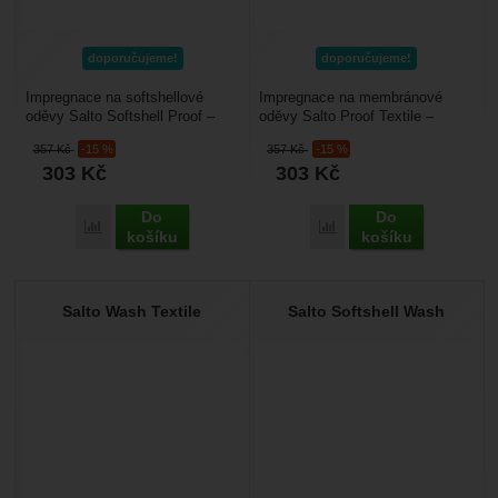
doporučujeme!
doporučujeme!
Impregnace na softshellové
Impregnace na membránové
oděvy Salto Softshell Proof –
oděvy Salto Proof Textile –
intenzivní impregnace pro
intenzivní impregnace pro
357
Kč
-15 %
357
Kč
-15 %
softshellové oděvy....
membránové oděvy vyrobené...
303
Kč
303
Kč
Do
Do
Porovnat
Porovnat
košíku
košíku
Salto Wash Textile
Salto Softshell Wash