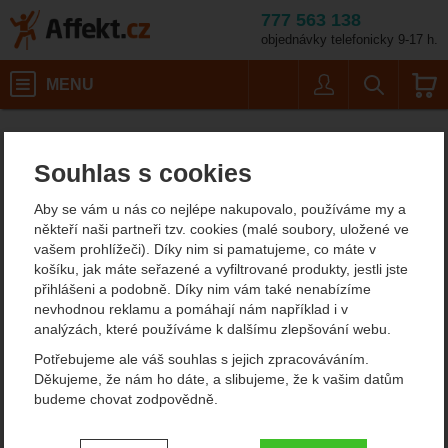
777 563 138
objednávky telefonicky 9-17 h.
Košík
MENU
Uživatel
Vyhledáván
Toko Eco Wo
Doplňky
Affekt.cz
Oblečení
Impregnace a prací prostředky
Souhlas s cookies
Toko Eco Wool Wash 250
Aby se vám u nás co nejlépe nakupovalo, používáme my a
ml
někteří naši partneři tzv. cookies (malé soubory, uložené ve
vašem prohlížeči). Díky nim si pamatujeme, co máte v
4
košíku, jak máte seřazené a vyfiltrované produkty, jestli jste
přihlášeni a podobně. Díky nim vám také nenabízíme
Fotografie
nevhodnou reklamu a pomáhají nám například i v
analýzách, které používáme k dalšímu zlepšování webu.
Potřebujeme ale váš souhlas s jejich zpracováváním.
Děkujeme, že nám ho dáte, a slibujeme, že k vašim datům
budeme chovat zodpovědně.
Nastavení souhlasů s kategoriemi