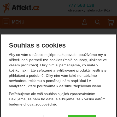
777 563 138
objednávky telefonicky 9-17 h.
Košík
MENU
Uživatel
Vyhledáván
Toko Ergo Race
Lyžování a skialpinismus
Broušení lyží
Affekt.cz
Vybavení
Brousky na lyže
Souhlas s cookies
Toko Ergo Race
Aby se vám u nás co nejlépe nakupovalo, používáme my a
někteří naši partneři tzv. cookies (malé soubory, uložené ve
vašem prohlížeči). Díky nim si pamatujeme, co máte v
Fotografie
ultralehké zboží
košíku, jak máte seřazené a vyfiltrované produkty, jestli jste
přihlášeni a podobně. Díky nim vám také nenabízíme
nevhodnou reklamu a pomáhají nám například i v
analýzách, které používáme k dalšímu zlepšování webu.
Potřebujeme ale váš souhlas s jejich zpracováváním.
Děkujeme, že nám ho dáte, a slibujeme, že k vašim datům
budeme chovat zodpovědně.
Nastavení souhlasů s kategoriemi