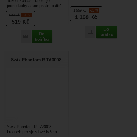
Toko Express Tuner : je
jednoduchý ostřih hran
jednoduchý a kompaktní ostřič
sjezdovým lyží s možností
1 559
Kč
-25 %
hran sjezdových lyží. Brousí
úhlu...
649
Kč
-20 %
1 169
Kč
hrany na lyžích z...
519
Kč
Do
Porovnat
Do
košíku
Porovnat
košíku
Swix Phantom R TA3008
Swix Phantom R TA3008 :
brousek pro sjezdové lyže a