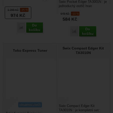
Swix Pocket Edger TA3001N : je
Je určený pro ruční broušení
jednoduchý ostřič hran
hran sjezdových lyží...
1 299
Kč
-25 %
sjezdovým lyží s možností úhlu
649
Kč
-10 %
974
Kč
broušení 87 a 88°....
584
Kč
Do
Porovnat
Do
košíku
Porovnat
košíku
Swix Compact Edger Kit
Toko Express Tuner
TA3010N
ultralehké zboží
Swix Compact Edger Kit
TA3010N : je kompletní set: