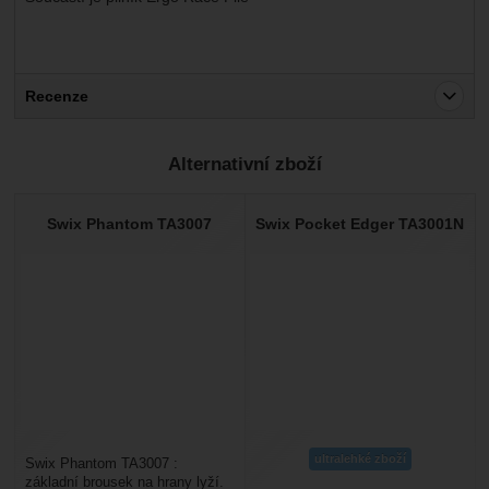
Recenze
Pro vkládání recenzí je nutné se přihlásit.
Alternativní zboží
Recenze
Nebyla přidána žádná recenze.
Swix Phantom TA3007
Swix Pocket Edger TA3001N
ultralehké zboží
Swix Phantom TA3007 :
základní brousek na hrany lyží.