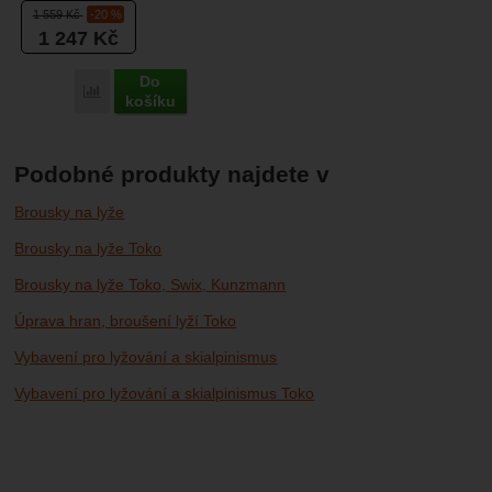
snowboardy s možností
1 559
Kč
-20 %
nastavení úhlu broušení. Je...
1 247
Kč
Do
Porovnat
košíku
Podobné produkty najdete v
Brousky na lyže
Brousky na lyže Toko
Brousky na lyže Toko, Swix, Kunzmann
Úprava hran, broušení lyží Toko
Vybavení pro lyžování a skialpinismus
Vybavení pro lyžování a skialpinismus Toko