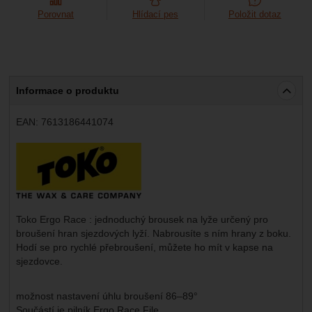
Marketingové
-
abychom vás neobtěžovali nevhodnou
Marketingové
návštěv a zdroje návštěv našich internetových stránek.
Porovnat
Hlídací pes
Položit dotaz
.
reklamou
Data získaná pomocí těchto cookies zpracováváme
Povoleno
souhrnně a anonymně, takže nejsme schopni identifikovat
konkrétní uživatele našeho webu.
Zobrazit
Marketingové cookies používáme my nebo naši partneři,
abychom vám mohli zobrazit vhodné obsahy nebo reklamy
Informace o produktu
jak na našich stránkách, tak na stránkách třetích stran.
EAN:
7613186441074
Výrobce:
Toko Ergo Race : jednoduchý brousek na lyže určený pro
broušení hran sjezdových lyží. Nabrousíte s ním hrany z boku.
Hodí se pro rychlé přebroušení, můžete ho mít v kapse na
sjezdovce.
možnost nastavení úhlu broušení 86–89°
Součástí je pilník Ergo Race File