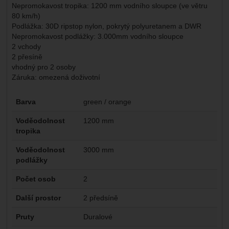
Nepromokavost tropika: 1200 mm vodního sloupce (ve větru
80 km/h)
Podlážka: 30D ripstop nylon, pokrytý polyuretanem a DWR
Nepromokavost podlážky: 3.000mm vodního sloupce
2 vchody
2 přesíně
vhodný pro 2 osoby
Záruka: omezená doživotní
Parametry
Barva
green / orange
Voděodolnost
1200 mm
tropika
Voděodolnost
3000 mm
podlážky
Počet osob
2
Další prostor
2 předsíně
Pruty
Duralové