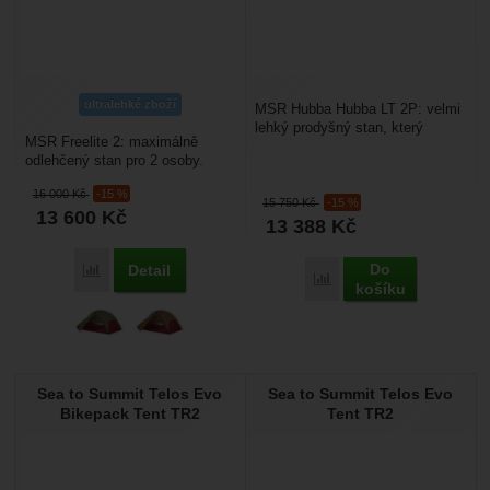
ultralehké zboží
MSR Hubba Hubba LT 2P: velmi
lehký prodyšný stan, který
MSR Freelite 2: maximálně
poskytne dostatek místa a
odlehčený stan pro 2 osoby.
pohodlí pro dvě
Váží 0,91 kg. Všechny detaily
osoby. Konstrukce...
16 000
Kč
-15 %
jako jsou pečlivě...
15 750
Kč
-15 %
13 600
Kč
13 388
Kč
Do
Detail
Porovnat
Porovnat
košíku
Sea to Summit Telos Evo
Sea to Summit Telos Evo
Bikepack Tent TR2
Tent TR2