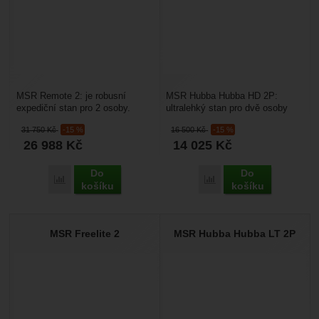
MSR Remote 2: je robusní
MSR Hubba Hubba HD 2P:
expediční stan pro 2 osoby.
ultralehký stan pro dvě osoby
Kompletní váží 3,02 kg. Je
vhodný pro třísezónní
31 750
Kč
-15 %
16 500
Kč
-15 %
vyroben z vysoce kvalitních...
kempování. Je vyroben z
26 988
Kč
14 025
Kč
materiálů,...
Do
Do
Porovnat
Porovnat
košíku
košíku
MSR Freelite 2
MSR Hubba Hubba LT 2P