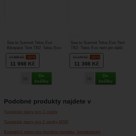
Sea to Summit Telos Evo
Sea to Summit Telos Evo Tent
Bikepack Tent TR2: Telos Evo
TR2: Telos Evo není jen další
Bikepack je technologickou
lehký stan – je to inženýrské
14 998
Kč
-20 %
14 248
Kč
-20 %
odpovědí na otázku, jak...
dílo, které...
11 998
Kč
11 398
Kč
Do
Do
Porovnat
Porovnat
košíku
košíku
Podobné produkty najdete v
Turistické stany pro 2 osoby
Turistické stany pro 2 osoby MSR
Expediční stany pro horskou turistiku, horolezectví