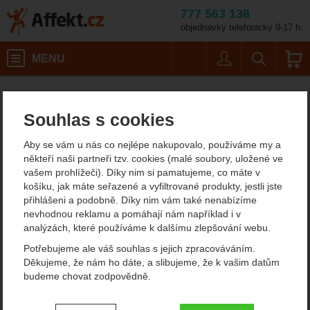
777 563 138
objednávky telefonicky 9-17 h.
Košík
MENU
Uživatel
Vyhledáván
Barva: green
Stany
Stany pro 2 osoby
Affekt.cz
Kempování
MSR Access 2
Souhlas s cookies
MSR Access 2
Aby se vám u nás co nejlépe nakupovalo, používáme my a
někteří naši partneři tzv. cookies (malé soubory, uložené ve
vašem prohlížeči). Díky nim si pamatujeme, co máte v
Fotografie
košíku, jak máte seřazené a vyfiltrované produkty, jestli jste
přihlášeni a podobně. Díky nim vám také nenabízíme
nevhodnou reklamu a pomáhají nám například i v
analýzách, které používáme k dalšímu zlepšování webu.
Potřebujeme ale váš souhlas s jejich zpracováváním.
Děkujeme, že nám ho dáte, a slibujeme, že k vašim datům
předchozí
n
budeme chovat zodpovědně.
Nastavení souhlasů s kategoriemi