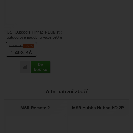
GSI Outdoors Pinnacle Dualist :
outdoorové nádobí o váze 590 g
je určené pro 2 osoby. Sada byla
1 990
Kč
-25 %
oceněna...
1 493
Kč
Do
Porovnat
košíku
Alternativní zboží
MSR Remote 2
MSR Hubba Hubba HD 2P