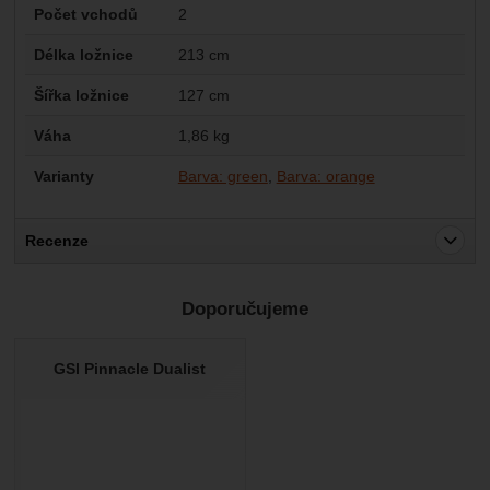
Počet vchodů
2
Délka ložnice
213 cm
Šířka ložnice
127 cm
Váha
1,86 kg
Varianty
Barva: green
Barva: orange
Recenze
Pro vkládání recenzí je nutné se přihlásit.
Doporučujeme
Recenze
Nebyla přidána žádná recenze.
GSI Pinnacle Dualist