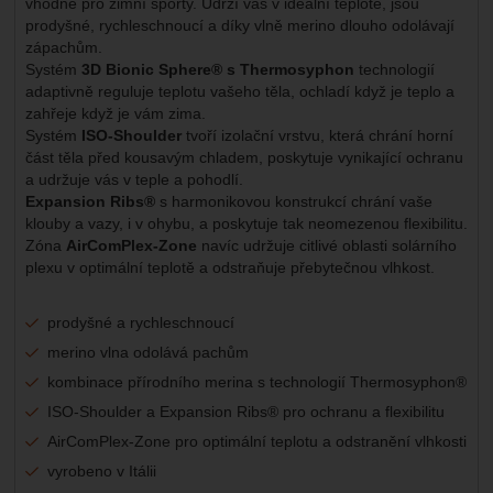
vhodné pro zimní sporty. Udrží vás v ideální teplotě, jsou
prodyšné, rychleschnoucí a díky vlně merino dlouho odolávají
zápachům.
Systém
3D Bionic Sphere® s Thermosyphon
technologií
adaptivně reguluje teplotu vašeho těla, ochladí když je teplo a
zahřeje když je vám zima.
Systém
ISO-Shoulder
tvoří izolační vrstvu, která chrání horní
část těla před kousavým chladem, poskytuje vynikající ochranu
a udržuje vás v teple a pohodlí.
Expansion Ribs®
s harmonikovou konstrukcí chrání vaše
klouby a vazy, i v ohybu, a poskytuje tak neomezenou flexibilitu.
Zóna
AirComPlex-Zone
navíc udržuje citlivé oblasti solárního
plexu v optimální teplotě a odstraňuje přebytečnou vlhkost.
prodyšné a rychleschnoucí
merino vlna odolává pachům
kombinace přírodního merina s technologií Thermosyphon®
ISO-Shoulder a Expansion Ribs® pro ochranu a flexibilitu
AirComPlex-Zone pro optimální teplotu a odstranění vlhkosti
vyrobeno v Itálii