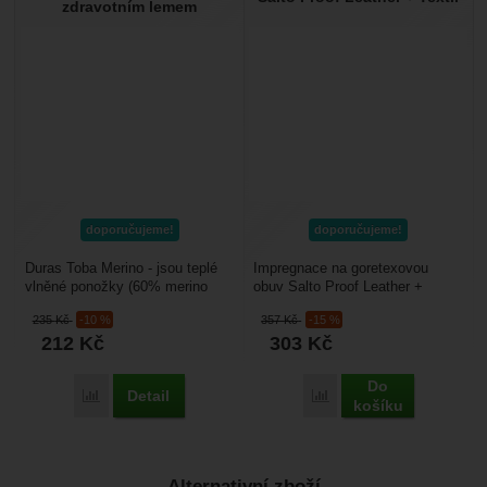
zdravotním lemem
doporučujeme!
doporučujeme!
Duras Toba Merino - jsou teplé
Impregnace na goretexovou
vlněné ponožky (60% merino
obuv Salto Proof Leather +
vlna) vhodné k celoročnímu
Textile – intenzivní impregnace
235
Kč
-10 %
357
Kč
-15 %
použití i do zimního...
pro koženou i textilní...
212
Kč
303
Kč
Do
Detail
Porovnat
Porovnat
košíku
Alternativní zboží