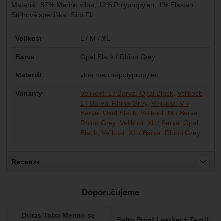
Materiál: 87% Merino vllna, 12% Polypropylen, 1% Elastan
Střihová specifika: Slim Fit
Parametry
Velikost
L / M / XL
Barva
Opal Black / Rhino Grey
Materiál
vlna merino/polypropylen
Varianty
Velikost: L / Barva: Opal Black
Velikost:
L / Barva: Rhino Grey
Velikost: M /
Barva: Opal Black
Velikost: M / Barva:
Rhino Grey
Velikost: XL / Barva: Opal
Black
Velikost: XL / Barva: Rhino Grey
Recenze
Pro vkládání recenzí je nutné se přihlásit.
Doporučujeme
Recenze
Duras Toba Merino se
Nebyla přidána žádná recenze.
Salto Proof Leather + Textil