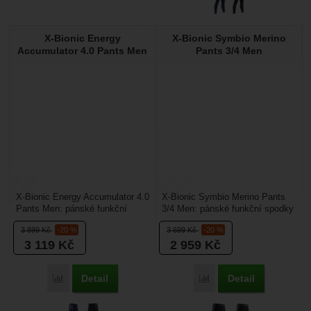
X-Bionic Energy
X-Bionic Symbio Merino
Accumulator 4.0 Pants Men
Pants 3/4 Men
X-Bionic Energy Accumulator 4.0
X-Bionic Symbio Merino Pants
Pants Men: pánské funkční
3/4 Men: pánské funkční spodky
spodky vhodné pro zimní sporty.
vhodné pro zimní sporty. Udrží
3 899
Kč
-20 %
3 699
Kč
-20 %
Spodky jsou...
vás v ideální...
3 119
Kč
2 959
Kč
Detail
Detail
Porovnat
Porovnat