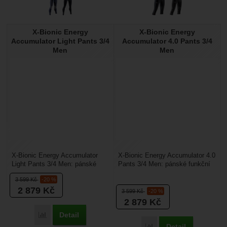
X-Bionic Energy
X-Bionic Energy
Accumulator Light Pants 3/4
Accumulator 4.0 Pants 3/4
Men
Men
X-Bionic Energy Accumulator
X-Bionic Energy Accumulator 4.0
Light Pants 3/4 Men: pánské
Pants 3/4 Men: pánské funkční
funkční spodky vhodné pro
spodky vhodné pro zimní sporty.
3 599
Kč
-20 %
zimní sporty. Jsou...
Spodky...
2 879
Kč
3 599
Kč
-20 %
2 879
Kč
Detail
Porovnat
Detail
Porovnat