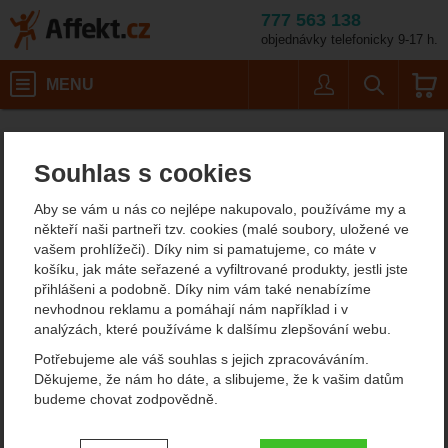
777 563 138
objednávky telefonicky 9-17 h.
Košík
MENU
Uživatel
Vyhledáván
Velikost
Pánské outdoorové oblečení
Pánské termoprádlo
Pánské funkční spodky
Affekt.cz
Oblečení
X-Bionic Symbio Merino Pants Men
Souhlas s cookies
X-Bionic Symbio Merino
Aby se vám u nás co nejlépe nakupovalo, používáme my a
Pants Men funkční triko
někteří naši partneři tzv. cookies (malé soubory, uložené ve
vašem prohlížeči). Díky nim si pamatujeme, co máte v
dlouhý rukáv
košíku, jak máte seřazené a vyfiltrované produkty, jestli jste
přihlášeni a podobně. Díky nim vám také nenabízíme
nevhodnou reklamu a pomáhají nám například i v
analýzách, které používáme k dalšímu zlepšování webu.
Fotografie
Potřebujeme ale váš souhlas s jejich zpracováváním.
Děkujeme, že nám ho dáte, a slibujeme, že k vašim datům
budeme chovat zodpovědně.
Nastavení souhlasů s kategoriemi