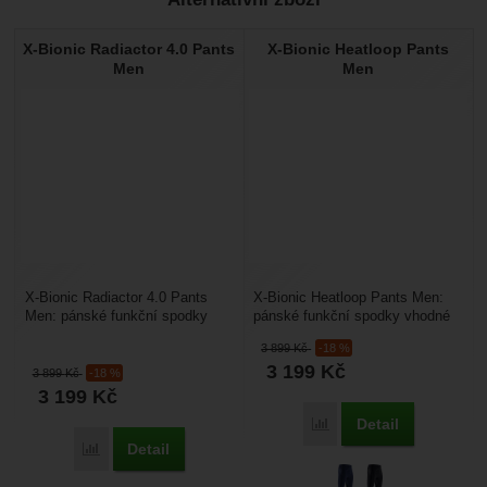
X-Bionic Radiactor 4.0 Pants
X-Bionic Heatloop Pants
Men
Men
X-Bionic Radiactor 4.0 Pants
X-Bionic Heatloop Pants Men:
Men: pánské funkční spodky
pánské funkční spodky vhodné
vhodné pro zimní sporty.
pro zimní sporty. Vrstvená
3 899
Kč
-18 %
Speciální materiál Xitanit®...
izolace Heatloop®...
3 199
Kč
3 899
Kč
-18 %
3 199
Kč
Detail
Porovnat
Detail
Porovnat