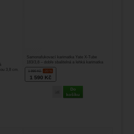
Samonafukovací karimatka Yate X-Tube
183/3,8 – dobře sbalitelná a lehká karimatka
á
o tloušťce 3,8 cm....
kou 3,8 cm.
1 990
Kč
-20 %
1 590
Kč
Do
Porovnat
košíku