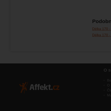
Podobn
Délka 170 -
Délka 170 -
O s
Bo
O 
Čl
M