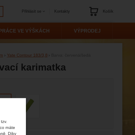
Košík
Kontakty
Přihlásit se
Navigace
PRÁCE VE VÝŠKÁCH
VÝPRODEJ
cm
Yate Contour 183/3,8
Barva: červená/šedá
vací karimatka
 variantu
tzv.
 co máte
bně. Díky