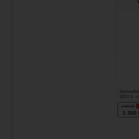
Y
Samonafuko
183/2,5 - i
pri turistice
1 690
Kč
1 350