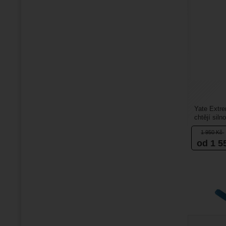
Yate Extrem
chtějí sil
balíčku. Je
1 950
Kč
od 1 5