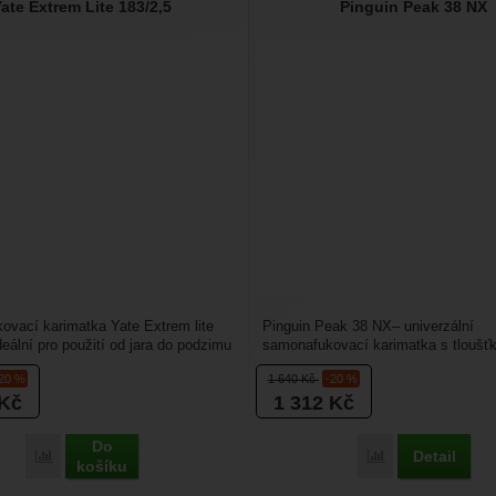
ate Extrem Lite 183/2,5
Pinguin Peak 38 NX
vací karimatka Yate Extrem lite
Pinguin Peak 38 NX– univerzální
deální pro použití od jara do podzimu
samonafukovací karimatka s tloušť
,...
je složená z horizontálních...
-20 %
1 640
Kč
-20 %
Kč
1 312
Kč
Do
Detail
Porovnat
Porovnat
košíku