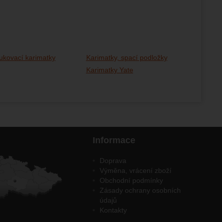
kovací karimatky
Karimatky, spací podložky
Karimatky Yate
Informace
Doprava
Výměna, vrácení zboží
Obchodní podmínky
Zásady ochrany osobních
údajů
Kontakty