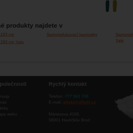
é produkty najdete v
 183 cm
Samonafukovací karimatky
Samonafu
Yate
 183 cm Yate
polečnosti
Rychlý kontakt
nusy
Telefon:
777 563 138
nás
E-mail:
affekt@affekt.cz
ánky
apa webu
Mánesova 4168,
58001 Havlíčkův Brod