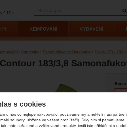
Vyhledávání
y 9-17 h.
OHY
KEMPOVÁNÍ
VYBAVENÍ
empování
Karimatky
Samonafukovací karimatky
Délka 170 - 183 
 Contour 183/3,8 Samonafuko
Vyberte
afie
Barva
las s cookies
ám u nás co nejlépe nakupovalo, používáme my a někteří naši partneři 
(malé soubory, uložené ve vašem prohlížeči). Díky nim si pamatujeme,
 jak máte seřazené a vyfiltrované produkty, jestli jste přihlášeni a podo