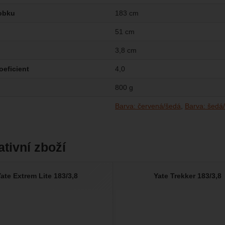
obku
183 cm
51 cm
3,8 cm
oeficient
4,0
800 g
Barva: červená/šedá
Barva: šedá
ativní zboží
ate Extrem Lite 183/3,8
Yate Trekker 183/3,8