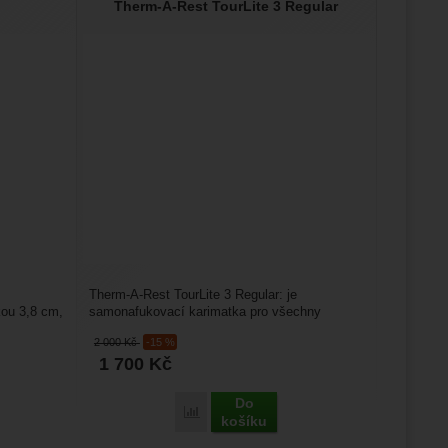
Therm-A-Rest TourLite 3 Regular
Therm-A-Rest TourLite 3 Regular: je
kou 3,8 cm,
samonafukovací karimatka pro všechny
milovníky stanování a kempování,...
2 000
Kč
-15 %
1 700
Kč
Do
Porovnat
košíku