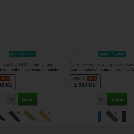
doporučujeme!
doporučujeme!
 lite 183/3,8 DT – pro ty, kteří
Yate Trekker – klasická, obdélníkov
nou karimatku sbalitelnou do malého
samonafukovací karimatka s tloušť
...
Je ještě skladná a...
-20 %
1 990
Kč
-20 %
58
Kč
1 590
Kč
Detail
Detail
Porovnat
Porovnat