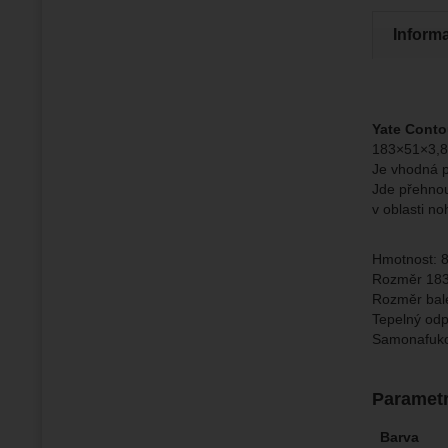
Inform
Zo
Tyto coo
Jejich p
Marketi
Marke
Data zís
Povol
nejsme s
Yate Conto
183×51×3,8
Zo
Marketin
Je vhodná p
vhodné o
Jde přehnout
v oblasti n
Hmotnost: 
Rozměr 18
Rozměr bal
Tepelný odp
Samonafuko
Paramet
Barva