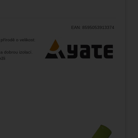
ampaní.
ránek.
že
EAN:
8595053913374
Výrobce:
řírodě o velikost:
brazit
a dobrou izolací.
stran.
žli