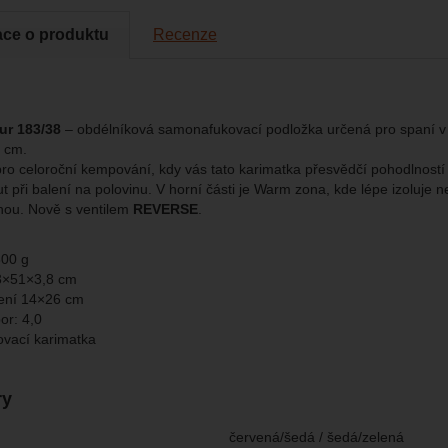
ace o produktu
Recenze
brazit
kies nám umožňují měření výkonu našeho webu i našich reklamních k
omocí určujeme počet návštěv a zdroje návštěv našich internetových st
.
ngové
-
abychom vás neobtěžovali nevhodnou reklamou
tingové
kaná pomocí těchto cookies zpracováváme souhrnně a anonymně, tak
eno
chopni identifikovat konkrétní uživatele našeho webu.
ur 183/38
– obdélníková samonafukovací podložka určená pro spaní v p
 cm.
brazit
gové cookies používáme my nebo naši partneři, abychom vám mohli zo
ro celoroční kempování, kdy vás tato karimatka přesvědčí pohodlností 
bsahy nebo reklamy jak na našich stránkách, tak na stránkách třetích 
 při balení na polovinu. V horní části je Warm zona, kde lépe izoluje ne
ohou. Nově s ventilem
REVERSE
.
800 g
3×51×3,8 cm
ení 14×26 cm
or: 4,0
vací karimatka
ry
červená/šedá / šedá/zelená