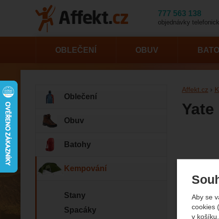
777 563 138
objednávky telefonick
OBLEČENÍ
OBUV
BAT
Affekt.cz
K
Oblečení
Yate
Obuv
Fotogr
Batohy
Kempování
Souh
Stany
Aby se v
cookies 
Spacáky
v košíku,