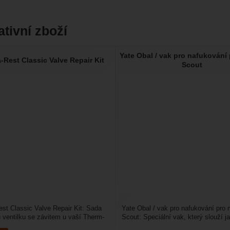
ativní zboží
Yate Obal / vak pro nafukování
-Rest Classic Valve Repair Kit
Scout
st Classic Valve Repair Kit: Sada
Yate Obal / vak pro nafukování pro 
ventilku se závitem u vaší Therm-
Scout: Speciální vak, který slouží j
matky....
přepravní obal a zároveň...