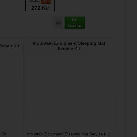
340
Kč
-20 %
272
Kč
Do
Porovnat
košíku
Mountain Equipment Sleeping Mat
epair Kit
Service Kit
 Kit:
Mountain Equipment Sleeping Mat Service Kit: