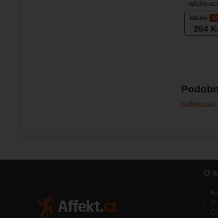
nafukovací
nafouknutí
330
Kč
-2
264
K
Podobn
Nafukovací 
O s
Bo
O 
Čl