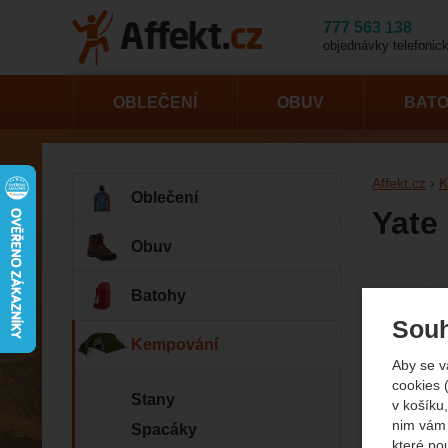
777 563 138
objednávky telefonick
OBLEČENÍ
OBUV
BAT
Affekt.cz
K
Oblečení
Yate
Obuv
Fotogr
Batohy
Souh
Kempování
Aby se v
cookies 
Stany
v košíku,
nim vám 
Spacáky
které po