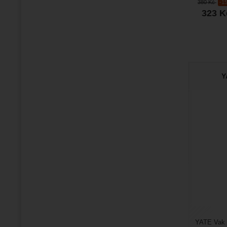
380
Kč
-1
323
K
Y
YATE Vak p