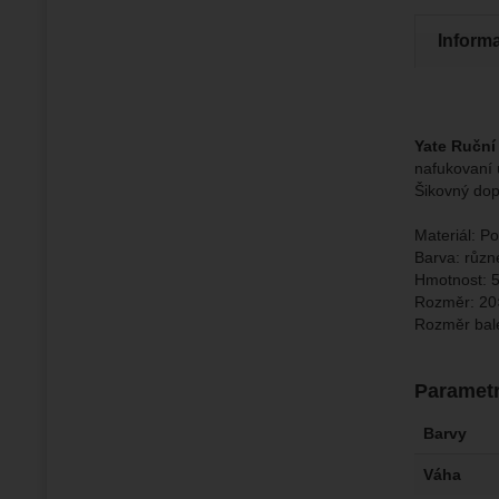
Zo
Tyto coo
Jejich p
Marketi
Inform
Marke
Data zís
Povol
nejsme s
Zo
Marketin
Yate Ručn
vhodné o
nafukovaní 
Šikovný do
Materiál: Po
Barva: různ
Hmotnost: 
Rozměr: 20
Rozměr bal
Paramet
Barvy
Váha