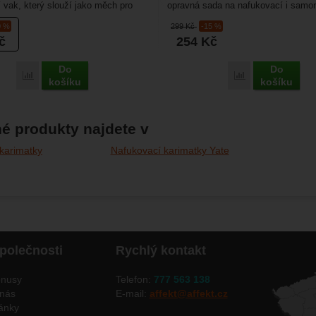
 vak, který slouží jako měch pro
opravná sada na nafukovací i samo
 karimatek (Scout,...
karimatky Kompatibilní...
0 %
299
Kč
-15 %
č
254
Kč
Do
Do
Porovnat
Porovnat
košíku
košíku
é produkty najdete v
karimatky
Nafukovací karimatky Yate
polečnosti
Rychlý kontakt
nusy
Telefon:
777 563 138
nás
E-mail:
affekt@affekt.cz
ánky