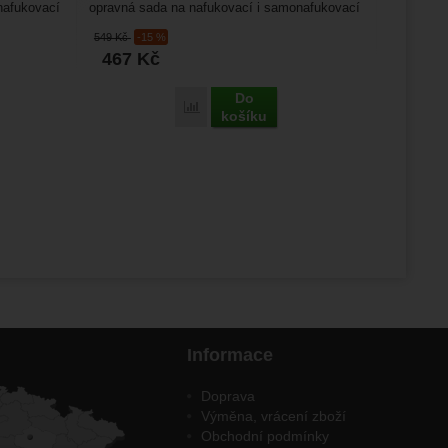
nafukovací
opravná sada na nafukovací i samonafukovací
karimatky Kompatibilní...
549
Kč
-15 %
467
Kč
Do
Porovnat
košíku
Informace
Doprava
Výměna, vrácení zboží
Obchodní podmínky