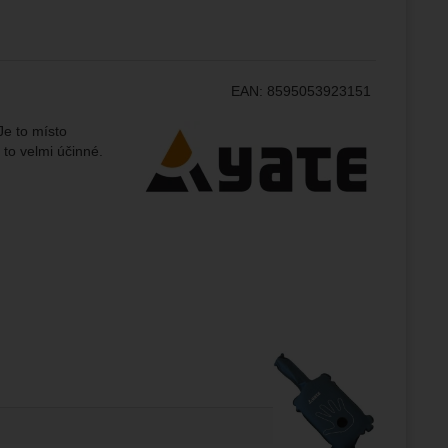
ampaní.
ránek.
že
EAN:
8595053923151
brazit
Výrobce:
Je to místo
stran.
 to velmi účinné.