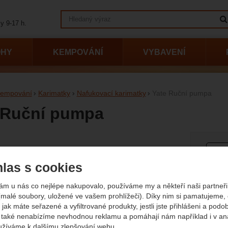
Vyhledávání
y 9-17 h.
OHY
KEMPOVÁNÍ
VYBAVENÍ
empování
Karimatky
Nafukovací karimatky
Yate Ruční pumpa
 Ruční pumpa
afie
Půvo
450
3
las s cookies
(
(29
ám u nás co nejlépe nakupovalo, používáme my a někteří naši partneři 
Dostup
Sklad
(malé soubory, uložené ve vašem prohlížeči). Díky nim si pamatujeme,
 jak máte seřazené a vyfiltrované produkty, jestli jste přihlášeni a podo
také nenabízíme nevhodnou reklamu a pomáhají nám například i v an
užíváme k dalšímu zlepšování webu.