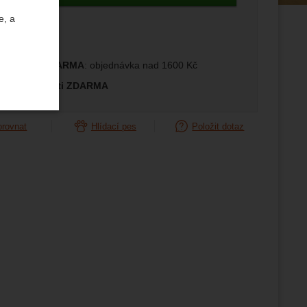
e, a
edující
prava ČR ZDARMA
: objednávka nad 1600 Kč
měna velikosti ZDARMA
orovnat
Hlídací pes
Položit dotaz
uktů a
ste se s
žeme si
ožní
.
epšovat