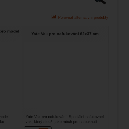
Porovnat alternativní produkty
 pro model
Yate Vak pro nafukování 62x37 cm
model
Yate Vak pro nafukování: Speciální nafukovací
ako
vak, který slouží jako měch pro nafouknutí
karimatek Lito...