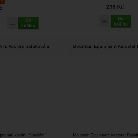
5 %
296
Kč
č
Do
Do
Porovnat
Porovnat
košíku
košíku
ATE Vak pro nafukování
Mountain Equipment Aerostat R
ro nafukování: Speciální
Mountain Equipment Aerostat Repair