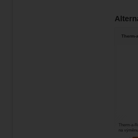
Altern
Therm-a
Therm-a-Re
na výměnu 
a-Rest kari