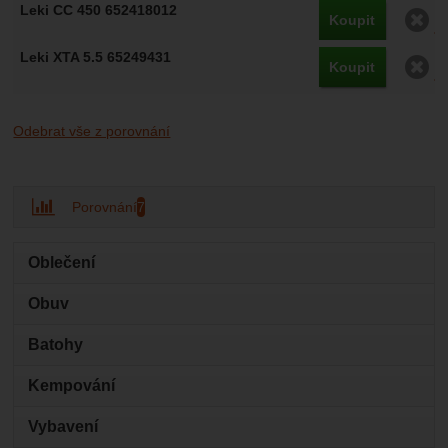
O
Koupit
O
Koupit
Odebrat vše z porovnání
Porovnání
7
Oblečení
Obuv
Batohy
Kempování
Vybavení