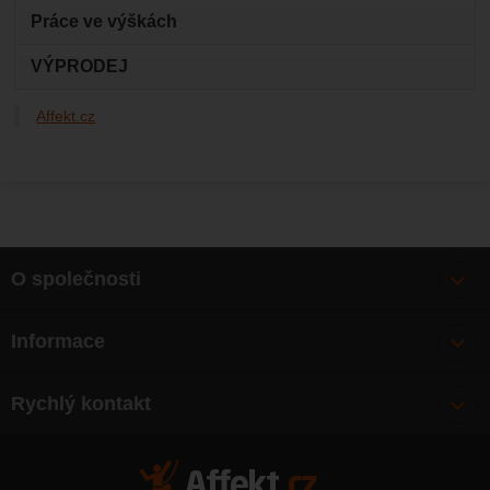
Práce ve výškách
VÝPRODEJ
Affekt.cz
O společnosti
Bonusy
Informace
O nás
Doprava
Články
Rychlý kontakt
Výměna, vrácení zboží
Mapa webu
Obchodní podmínky
Zásady ochrany osobních údajů