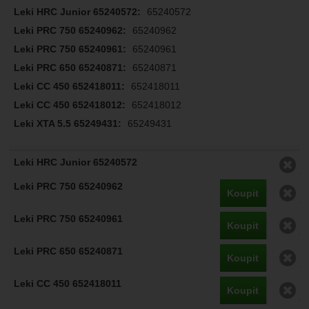
65240572
65240962
65240961
65240871
652418011
652418012
65249431
O
O
Koupit
O
Koupit
O
Koupit
O
Koupit