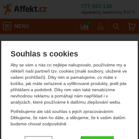
777 563 138
objednávky telefonicky 9-17 h.
Košík
7
MENU
Porovnání
Uživatel
Vyhledáván
Porovnání
Affekt.cz
Souhlas s cookies
Porovnání
Aby se vám u nás co nejlépe nakupovalo, používáme my a
někteří naši partneři tzv. cookies (malé soubory, uložené ve
vašem prohlížeči). Díky nim si pamatujeme, co máte v
košíku, jak máte seřazené a vyfiltrované produkty, jestli jste
přihlášeni a podobně. Díky nim vám také nenabízíme
nevhodnou reklamu a pomáhají nám například i v
analýzách, které používáme k dalšímu zlepšování webu.
Potřebujeme ale váš souhlas s jejich zpracováváním.
Děkujeme, že nám ho dáte, a slibujeme, že k vašim datům
budeme chovat zodpovědně.
Nastavení souhlasů s kategoriemi